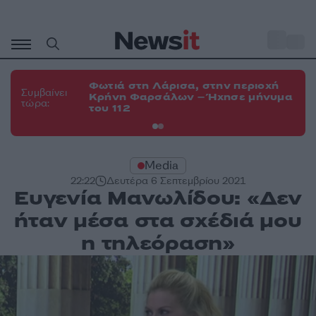
Μετάβαση
σε
o
34
περιεχόμενο
Φωτιά στη Λάρισα, στην περιοχή
Φω
Συμβαίνει
Κρήνη Φαρσάλων – Ήχησε μήνυμα
Κο
τώρα:
του 112
α
Media
22:22
Δευτέρα 6 Σεπτεμβρίου 2021
Ευγενία Μανωλίδου: «Δεν
ήταν μέσα στα σχέδιά μου
η τηλεόραση»