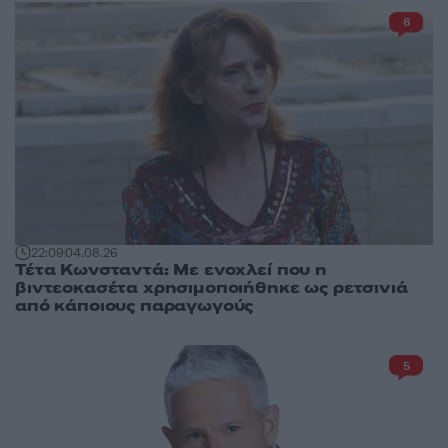
8
22:09
04.08.26
Τέτα Κωνσταντά: Με ενοχλεί που η
βιντεοκασέτα χρησιμοποιήθηκε ως ρετσινιά
από κάποιους παραγωγούς
5