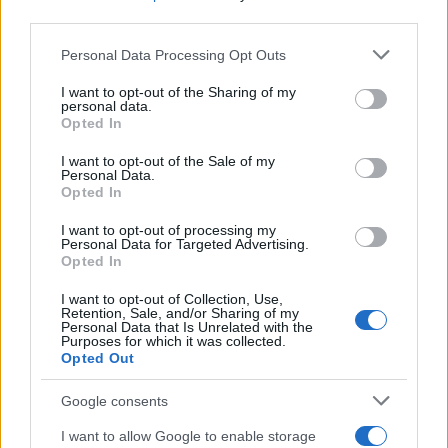
third parties.
Media
ΕΥΓΕΝΙΑ ΜΑΝΩΛΙΔΟΥ
Please note that this website/app uses one or more Google
Personal Data Processing Opt Outs
services and may gather and store information including but
Share:
not limited to your visit or usage behaviour. You may click to
I want to opt-out of the Sharing of my
personal data.
grant or deny consent to Google and its third-party tags to
Opted In
use your data for below specified purposes in below Google
Ακολουθήστε το Νewsit.gr στο
Google News
και
consent section.
ενημερωθείτε πρώτοι για όλη την ειδησεογραφία και τα
I want to opt-out of the Sale of my
τελευταία νέα
της ημέρας
Personal Data.
Opted In
I want to opt-out of processing my
Personal Data for Targeted Advertising.
Opted In
I want to opt-out of Collection, Use,
Πιο δημοφιλή
Retention, Sale, and/or Sharing of my
Personal Data that Is Unrelated with the
Purposes for which it was collected.
1
Έφυγαν οι συνεργάτες, μένει η Μαρία
Opted Out
Καρυστιανού - Η επόμενη μέρα για την
«Ελπίδα για τη Δημοκρατία»
Google consents
2
Σαμοθράκη: «Μαμά νόμιζες ότι δε θα σε
ξαναδώ;» – Τα πρώτα λόγια του 22χρονου
I want to allow Google to enable storage