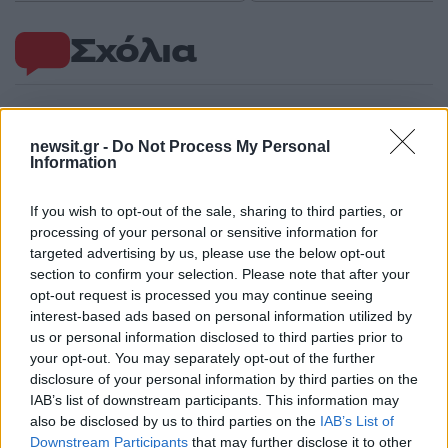
Σχόλια
newsit.gr -
Do Not Process My Personal
Σχολίασε εδώ
Information
If you wish to opt-out of the sale, sharing to third parties, or
50 /50
processing of your personal or sensitive information for
targeted advertising by us, please use the below opt-out
section to confirm your selection. Please note that after your
opt-out request is processed you may continue seeing
interest-based ads based on personal information utilized by
us or personal information disclosed to third parties prior to
2000 /2000
your opt-out. You may separately opt-out of the further
Υποβολή σχολίου
disclosure of your personal information by third parties on the
IAB’s list of downstream participants. This information may
also be disclosed by us to third parties on the
IAB’s List of
Όροι Χρήσης
. Το site προστατεύεται από reCAPTCHA, ισχύουν
Πολιτική Απορρήτου
&
Όροι Χρήσης
της Google.
Downstream Participants
that may further disclose it to other