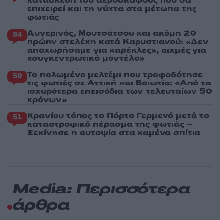
κατασκευή του αεροσκάφους που θα
επιχειρεί και τη νύχτα στα μέτωπα της
φωτιάς
Αυγερινός, Μουτσάτσου και ακόμη 20
84
πρώην στελέχη κατά Καρυστιανού: «Δεν
αποχωρήσαμε για καρέκλες», αιχμές για
«συγκεντρωτικό μοντέλο»
Το πολωμένο μελτέμι που τροφοδότησε
59
τις φωτιές σε Αττική και Βοιωτία: «Από τα
ισχυρότερα επεισόδια των τελευταίων 50
χρόνων»
Κρανίου τόπος το Πόρτο Γερμενό μετά το
51
καταστροφικό πέρασμα της φωτιάς –
Ξεκίνησε η αυτοψία στα καμένα σπίτια
Media: Περισσότερα
άρθρα