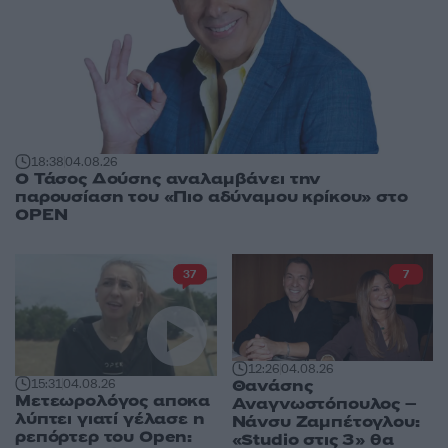
18:38
04.08.26
Ο Τάσος Δούσης αναλαμβάνει την
παρουσίαση του «Πιο αδύναμου κρίκου» στο
OPEN
37
7
12:26
04.08.26
Θανάσης
15:31
04.08.26
Μετεωρολόγος αποκα
Αναγνωστόπουλος –
λύπτει γιατί γέλασε η
Νάνσυ Ζαμπέτογλου:
ρεπόρτερ του Open:
«Studio στις 3» θα