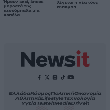
Ήμουν εκεί, έπεσε
λέγεται η νέα τους
μπροστά της
εκπομπή
ατσούμπαλα μία
κοπέλα
Ελλάδα
Κόσμος
Πολιτική
Οικονομία
Αθλητικά
Lifestyle
Τεχνολογία
Υγεία
Tasteit
Media
Driveit