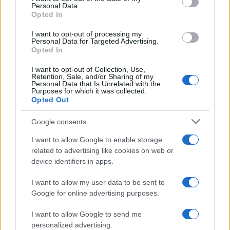
Personal Data.
Opted In
2000 /2000
I want to opt-out of processing my
Υποβολή σχολίου
Personal Data for Targeted Advertising.
Opted In
Όροι Χρήσης
. Το site προστατεύεται από reCAPTCHA, ισχύουν
Πολιτική Απορρήτου
&
Όροι Χρήσης
της Google.
I want to opt-out of Collection, Use,
Retention, Sale, and/or Sharing of my
Personal Data that Is Unrelated with the
Media
Purposes for which it was collected.
ΑΝΤ1
ΓΙΑΤΙ ΡΕ ΠΑΤΕΡΑ
Opted Out
Share:
Google consents
I want to allow Google to enable storage
Ακολουθήστε το Νewsit.gr στο
Google News
και
related to advertising like cookies on web or
ενημερωθείτε πρώτοι για όλη την ειδησεογραφία και τα
device identifiers in apps.
τελευταία νέα
της ημέρας
I want to allow my user data to be sent to
Google for online advertising purposes.
I want to allow Google to send me
personalized advertising.