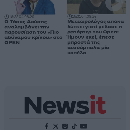
15:31
04.08.26
18:38
04.08.26
Μετεωρολόγος αποκα
Ο Τάσος Δούσης
λύπτει γιατί γέλασε η
αναλαμβάνει την
ρεπόρτερ του Open:
παρουσίαση του «Πιο
Ήμουν εκεί, έπεσε
αδύναμου κρίκου» στο
μπροστά της
OPEN
ατσούμπαλα μία
κοπέλα