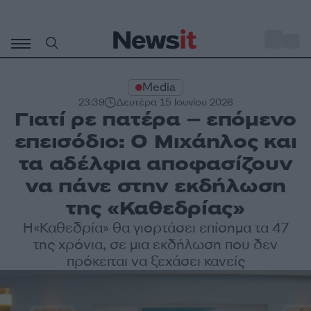
Μετάβαση
σε
o
27
περιεχόμενο
Media
23:39
Δευτέρα 15 Ιουνίου 2026
Γιατί ρε πατέρα – επόμενο
επεισόδιο: Ο Μιχάηλος και
τα αδέλφια αποφασίζουν
να πάνε στην εκδήλωση
της «Καθεδρίας»
Η«Καθεδρία» θα γιορτάσει επίσημα τα 47
της χρόνια, σε μια εκδήλωση που δεν
πρόκειται να ξεχάσει κανείς