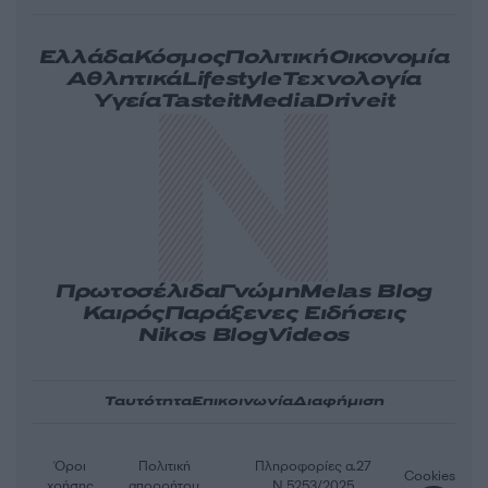
Ελλάδα
Κόσμος
Πολιτική
Οικονομία
Αθλητικά
Lifestyle
Τεχνολογία
Υγεία
Tasteit
Media
Driveit
Πρωτοσέλιδα
Γνώμη
Melas Blog
Καιρός
Παράξενες Ειδήσεις
Nikos Blog
Videos
Ταυτότητα
Επικοινωνία
Διαφήμιση
Όροι
Πολιτική
Πληροφορίες α.27
Cookies
χρήσης
απορρήτου
Ν.5253/2025