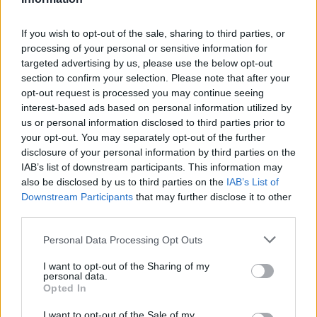
Στη ΓΑΔΑ η 46χρονη που
Τραμπ: «Ο πόλεμος με
If you wish to opt-out of the sale, sharing to third parties, or
κατηγορείται για
Ιράν θα τελειώσει αρκ
συμμετοχή στην τραγωδία
σύντομα – Εμείς ελέγχ
processing of your personal or sensitive information for
της Μαρφίν - Μεταφέρθηκε
τα Στενά του Ορμού
targeted advertising by us, please use the below opt-out
απευθείας από το
section to confirm your selection. Please note that after your
αεροδρόμιο
opt-out request is processed you may continue seeing
interest-based ads based on personal information utilized by
us or personal information disclosed to third parties prior to
Σχόλια
your opt-out. You may separately opt-out of the further
disclosure of your personal information by third parties on the
IAB’s list of downstream participants. This information may
also be disclosed by us to third parties on the
IAB’s List of
Downstream Participants
that may further disclose it to other
Σχολίασε εδώ
third parties.
Please note that this website/app uses one or more Google
Personal Data Processing Opt Outs
services and may gather and store information including but
50 /50
not limited to your visit or usage behaviour. You may click to
I want to opt-out of the Sharing of my
personal data.
grant or deny consent to Google and its third-party tags to
Opted In
use your data for below specified purposes in below Google
consent section.
I want to opt-out of the Sale of my