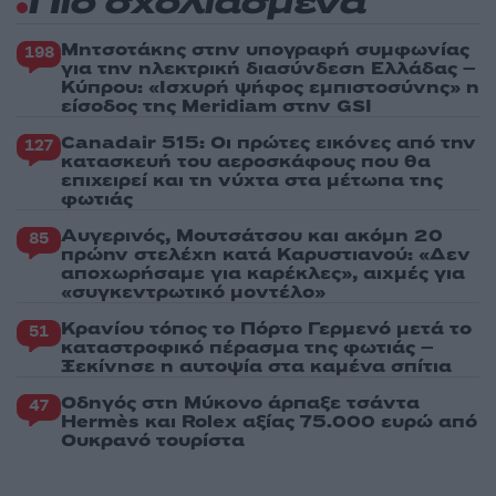
Πιο σχολιασμένα
Μητσοτάκης στην υπογραφή συμφωνίας
198
για την ηλεκτρική διασύνδεση Ελλάδας –
Κύπρου: «Ισχυρή ψήφος εμπιστοσύνης» η
είσοδος της Meridiam στην GSI
Canadair 515: Οι πρώτες εικόνες από την
127
κατασκευή του αεροσκάφους που θα
επιχειρεί και τη νύχτα στα μέτωπα της
φωτιάς
Αυγερινός, Μουτσάτσου και ακόμη 20
85
πρώην στελέχη κατά Καρυστιανού: «Δεν
αποχωρήσαμε για καρέκλες», αιχμές για
«συγκεντρωτικό μοντέλο»
Κρανίου τόπος το Πόρτο Γερμενό μετά το
51
καταστροφικό πέρασμα της φωτιάς –
Ξεκίνησε η αυτοψία στα καμένα σπίτια
Οδηγός στη Μύκονο άρπαξε τσάντα
47
Hermès και Rolex αξίας 75.000 ευρώ από
Ουκρανό τουρίστα