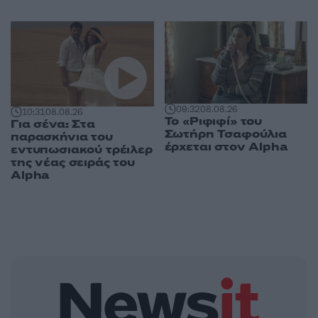
09:32
08.08.26
10:31
08.08.26
Το «Ριφιφί» του
Για σένα: Στα
Σωτήρη Τσαφούλια
παρασκήνια του
έρχεται στον Alpha
εντυπωσιακού τρέιλερ
της νέας σειράς του
Alpha