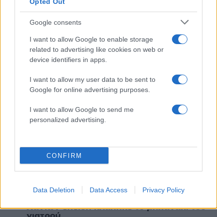
5
Opted Out
Ποιες περιοχές βρίσκονται στο επίκεντρο
και μέχρι πότε θα κρατήσουν τα μελτέμια
Google consents
I want to allow Google to enable storage
Πιο σχολιασμένα
related to advertising like cookies on web or
device identifiers in apps.
Marfin: Η 46χρονη πήρε προθεσμία για
103
να απολογηθεί την Τρίτη – «Είναι αθώα,
I want to allow my user data to be sent to
συμμετείχε στη διαδήλωση όπως και
Google for online advertising purposes.
100.000 άτομα»
Βγήκαν ξανά τα μαχαίρια στην Ελπίδα
I want to allow Google to send me
94
για τη Δημοκρατία: «Καρυστιανού,
personalized advertising.
Γρατσία και Γαλανός μετέτρεψαν το
κίνημα σε φοβικό αρχηγικό κόμμα»
Μεταφορές χρημάτων: Πότε μπορεί να
76
CONFIRM
θεωρηθούν δωρεές και να επιβληθεί
φόρος – Τι ισχυεί για τις γονικές παροχές
Απίστευτο κι όμως αληθινό -
74
Aναστέλλονται τα τακτικά ραντεβού του
Data Deletion
Data Access
Privacy Policy
αγγειοχειρουργού του νοσοκομείου
Χανίων επειδή κλάπηκε το μηχανάκι του
γιατρού