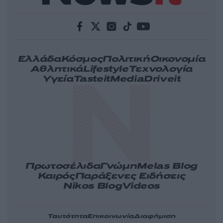
Ελλάδα
Κόσμος
Πολιτική
Οικονομία
Αθλητικά
Lifestyle
Τεχνολογία
Υγεία
Tasteit
Media
Driveit
Πρωτοσέλιδα
Γνώμη
Melas Blog
Καιρός
Παράξενες Ειδήσεις
Nikos Blog
Videos
Ταυτότητα
Επικοινωνία
Διαφήμιση