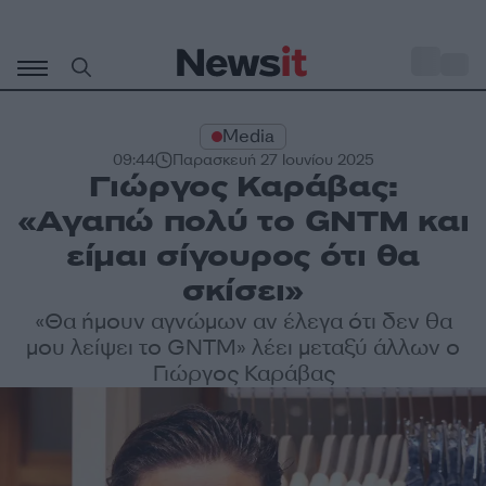
Μετάβαση
σε
o
33
περιεχόμενο
Media
09:44
Παρασκευή 27 Ιουνίου 2025
Γιώργος Καράβας:
«Αγαπώ πολύ το GNTM και
είμαι σίγουρος ότι θα
σκίσει»
«Θα ήμουν αγνώμων αν έλεγα ότι δεν θα
μου λείψει το GNTM» λέει μεταξύ άλλων ο
Γιώργος Καράβας