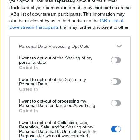
your opt-out. You may separately opt-out of the further
disclosure of your personal information by third parties on the
IAB’s list of downstream participants. This information may
also be disclosed by us to third parties on the
IAB’s List of
Downstream Participants
that may further disclose it to other
Πιο δημοφιλή
third parties.
1
Ryanair: «Ένα κομμάτι του προσώπου του
Please note that this website/app uses one or more Google
Personal Data Processing Opt Outs
ήταν σαν πλαστελίνη», συγκλονίζει η
services and may gather and store information including but
επιβάτιδα που έσωσε τον Σέρβο όταν
not limited to your visit or usage behaviour. You may click to
I want to opt-out of the Sharing of my
έσπασε το παράθυρο του αεροπλάνου
personal data.
grant or deny consent to Google and its third-party tags to
Opted In
2
Ανησυχία από το ξέσπασμα του ιού του
use your data for below specified purposes in below Google
Δυτικού Νείλου με κρούσματα στην Αττική
consent section.
I want to opt-out of the Sale of my
- «Καμπανάκι» από τον Ιατρικό Σύλλογο
Personal Data.
Αθηνών για την προστασία της δημόσιας
Opted In
υγείας
3
I want to opt-out of processing my
Φωτιά σε κατάστημα στον Άλιμο –
Personal Data for Targeted Advertising.
Εκκενώθηκε πολυκατοικία
Opted In
4
Νέος «Αντεροβγάλτης» στο Λονδίνο βίαζε
και δολοφονούσε ιερόδουλες – Είχε
I want to opt-out of Collection, Use,
Retention, Sale, and/or Sharing of my
συλληφθεί και αφέθηκε ελεύθερος
Personal Data that Is Unrelated with the
Purposes for which it was collected.
Με 40άρια κορυφώνεται το κύμα ζέστης -