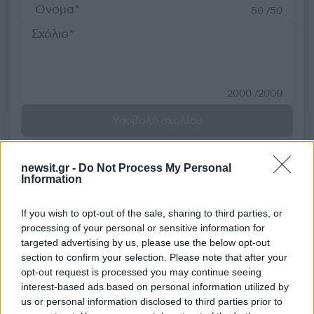
50 /50
2000 /2000
Υποβολή σχολίου
Όροι Χρήσης
. Το site προστατεύεται από reCAPTCHA, ισχύουν
Πολιτική Απορρήτου
&
Όροι Χρήσης
της Google.
newsit.gr -
Do Not Process My Personal
Information
Media
GNTM
ΓΙΩΡΓΟΣ ΚΑΡΑΒΑΣ
If you wish to opt-out of the sale, sharing to third parties, or
processing of your personal or sensitive information for
Share:
targeted advertising by us, please use the below opt-out
section to confirm your selection. Please note that after your
Ακολουθήστε το Νewsit.gr στο
Google News
και
opt-out request is processed you may continue seeing
ενημερωθείτε πρώτοι για όλη την ειδησεογραφία και τα
interest-based ads based on personal information utilized by
τελευταία νέα
της ημέρας
us or personal information disclosed to third parties prior to