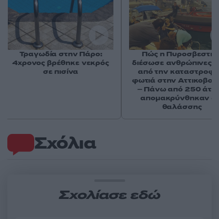
Τραγωδία στην Πάρο:
Πώς η Πυροσβεστικ
4χρονος βρέθηκε νεκρός
διέσωσε ανθρώπινες ζ
σε πισίνα
από την καταστροφι
φωτιά στην Αττικοβοι
– Πάνω από 250 άτο
απομακρύνθηκαν δι
θαλάσσης
Σχόλια
Σχολίασε εδώ