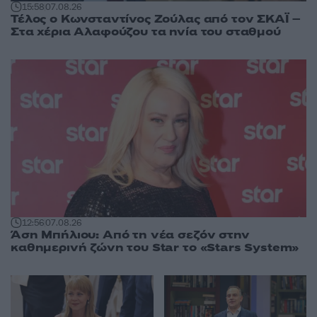
15:58
07.08.26
Τέλος ο Κωνσταντίνος Ζούλας από τον ΣΚΑΪ –
Στα χέρια Αλαφούζου τα ηνία του σταθμού
12:56
07.08.26
Άση Μπήλιου: Από τη νέα σεζόν στην
καθημερινή ζώνη του Star το «Stars System»