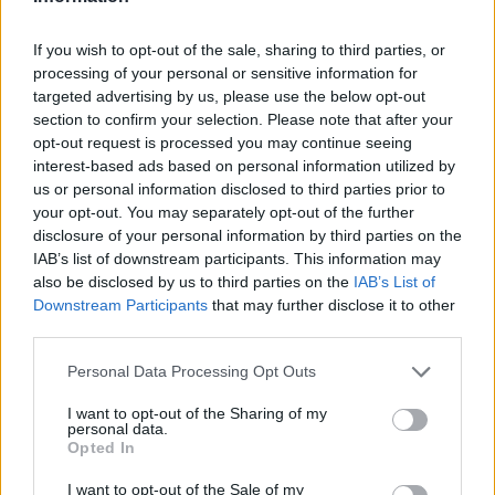
Όροι Χρήσης
. Το site προστατεύεται από reCAPTCHA, ισχύουν
Πολιτική Απορρήτου
&
Όροι Χρήσης
της Google.
If you wish to opt-out of the sale, sharing to third parties, or
Media
processing of your personal or sensitive information for
ΛΑΜΠΡΟΣ ΚΩΝΣΤΑΝΤΑΡΑΣ
targeted advertising by us, please use the below opt-out
section to confirm your selection. Please note that after your
Share:
opt-out request is processed you may continue seeing
interest-based ads based on personal information utilized by
us or personal information disclosed to third parties prior to
Ακολουθήστε το Νewsit.gr στο
Google News
και
your opt-out. You may separately opt-out of the further
ενημερωθείτε πρώτοι για όλη την ειδησεογραφία και τα
τελευταία νέα
της ημέρας
disclosure of your personal information by third parties on the
IAB’s list of downstream participants. This information may
also be disclosed by us to third parties on the
IAB’s List of
Downstream Participants
that may further disclose it to other
third parties.
Please note that this website/app uses one or more Google
Personal Data Processing Opt Outs
Πιο δημοφιλή
services and may gather and store information including but
not limited to your visit or usage behaviour. You may click to
I want to opt-out of the Sharing of my
1
Σέρρες: Βίντεο ντοκουμέντο από το
personal data.
grant or deny consent to Google and its third-party tags to
τροχαίο με νεκρούς μητέρα και γιο – Ο
Opted In
use your data for below specified purposes in below Google
οδηγός του φορτηγού κατέγραψε τη
σύγκρουση
consent section.
I want to opt-out of the Sale of my