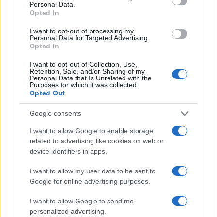
Personal Data.
2
Marfin: Η 46χρονη πήρε προθεσμία για να
Opted In
απολογηθεί την Τρίτη – «Είναι αθώα,
συμμετείχε στη διαδήλωση όπως και
I want to opt-out of processing my
100.000 άτομα»
Personal Data for Targeted Advertising.
Opted In
3
Σίντνεϊ Τάουλ: Πέθανε σε ηλικία 26 ετών η
σταρ του TikTok – Kατέγραφε τη ζωή της
I want to opt-out of Collection, Use,
με τον καρκίνο
Retention, Sale, and/or Sharing of my
Personal Data that Is Unrelated with the
4
Μεταφορές χρημάτων: Πότε μπορεί να
Purposes for which it was collected.
θεωρηθούν δωρεές και να επιβληθεί φόρος
Opted Out
– Τι ισχυεί για τις γονικές παροχές
5
Google consents
Κυψέλη: «Δεν μπορώ να το πιστέψω» –
Σοκαρισμένο το ζευγάρι Αμερικανών που
I want to allow Google to enable storage
φιλοξενούσε τον 26χρονο Αφγανό στη
Λέσβο
related to advertising like cookies on web or
device identifiers in apps.
I want to allow my user data to be sent to
Πιο σχολιασμένα
Google for online advertising purposes.
Έφυγαν οι συνεργάτες, μένει η Μαρία
184
I want to allow Google to send me
Καρυστιανού - Η επόμενη μέρα για την
«Ελπίδα για τη Δημοκρατία»
personalized advertising.