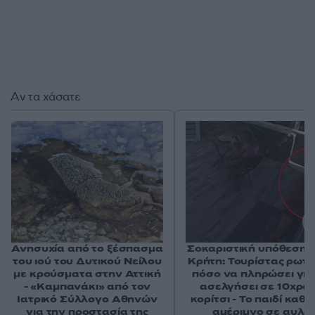
Αν τα χάσατε
Ανησυχία από το ξέσπασμα
Σοκαριστική υπόθεση 
του ιού του Δυτικού Νείλου
Κρήτη: Τουρίστας ρωτ
με κρούσματα στην Αττική
πόσο να πληρώσει για
- «Καμπανάκι» από τον
ασελγήσει σε 10χρο
Ιατρικό Σύλλογο Αθηνών
κορίτσι - Το παιδί καθ
για την προστασία της
αμέριμνο σε αυλή