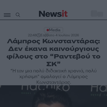
Μετάβαση
σε
o
29
περιεχόμενο
Media
22:48
Σάββατο 4 Ιουλίου 2026
Λάμπρος Κωνσταντάρας:
Δεν έκανα καινούργιους
φίλους στο “Ραντεβού το
ΣΚ”
"Ήταν μια πολύ διδακτική χρονιά, πολύ
χρήσιμη" ομολογεί ο Λάμπρος
Κωνσταντάρας.