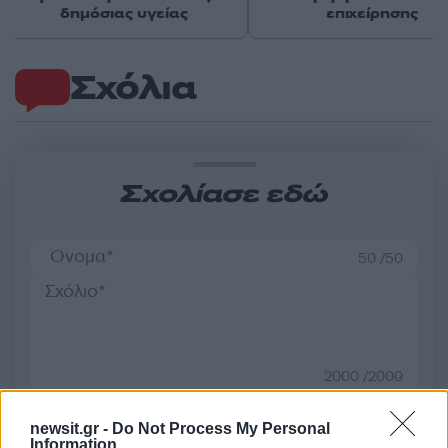
δημόσιας υγείας
επιχείρησης
Σχόλια
Σχολίασε εδώ
50 /50
2000 /2000
Υποβολή σχολίου
newsit.gr -
Do Not Process My Personal
Information