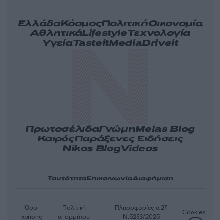
Ελλάδα
Κόσμος
Πολιτική
Οικονομία
Αθλητικά
Lifestyle
Τεχνολογία
Υγεία
Tasteit
Media
Driveit
Πρωτοσέλιδα
Γνώμη
Melas Blog
Καιρός
Παράξενες Ειδήσεις
Nikos Blog
Videos
Ταυτότητα
Επικοινωνία
Διαφήμιση
Όροι
Πολιτική
Πληροφορίες α.27
Cookies
χρήσης
απορρήτου
Ν.5253/2025