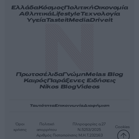
Ελλάδα
Κόσμος
Πολιτική
Οικονομία
Αθλητικά
Lifestyle
Τεχνολογία
Υγεία
Tasteit
Media
Driveit
Πρωτοσέλιδα
Γνώμη
Melas Blog
Καιρός
Παράξενες Ειδήσεις
Nikos Blog
Videos
Ταυτότητα
Επικοινωνία
Διαφήμιση
Όροι
Πολιτική
Πληροφορίες α.27
Cookies
χρήσης
απορρήτου
Ν.5253/2025
Αριθμός Πιστοποίησης Μ.Η.Τ.232163