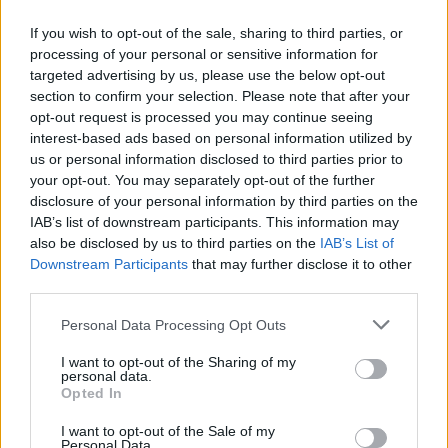
στο εκκλησάκι των Αγίων
σε παιδί στην Κρήτη 
Ισιδώρων
Έκανε ερωτική πρότασ
If you wish to opt-out of the sale, sharing to third parties, or
ενήλικη εργαζόμεν
processing of your personal or sensitive information for
targeted advertising by us, please use the below opt-out
section to confirm your selection. Please note that after your
Σχόλια
opt-out request is processed you may continue seeing
interest-based ads based on personal information utilized by
us or personal information disclosed to third parties prior to
your opt-out. You may separately opt-out of the further
disclosure of your personal information by third parties on the
IAB’s list of downstream participants. This information may
Σχολίασε εδώ
also be disclosed by us to third parties on the
IAB’s List of
Downstream Participants
that may further disclose it to other
third parties.
50 /50
Please note that this website/app uses one or more Google
Personal Data Processing Opt Outs
services and may gather and store information including but
not limited to your visit or usage behaviour. You may click to
I want to opt-out of the Sharing of my
personal data.
grant or deny consent to Google and its third-party tags to
Opted In
use your data for below specified purposes in below Google
2000 /2000
consent section.
I want to opt-out of the Sale of my
Υποβολή σχολίου
Personal Data.