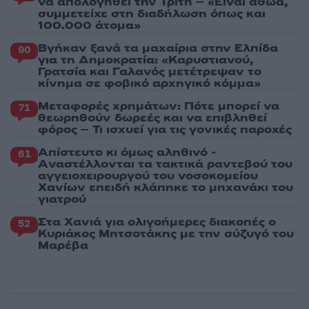
να απολογηθεί την Τρίτη – «Είναι αθώα,
συμμετείχε στη διαδήλωση όπως και
100.000 άτομα»
Βγήκαν ξανά τα μαχαίρια στην Ελπίδα
90
για τη Δημοκρατία: «Καρυστιανού,
Γρατσία και Γαλανός μετέτρεψαν το
κίνημα σε φοβικό αρχηγικό κόμμα»
Μεταφορές χρημάτων: Πότε μπορεί να
71
θεωρηθούν δωρεές και να επιβληθεί
φόρος – Τι ισχυεί για τις γονικές παροχές
Απίστευτο κι όμως αληθινό -
61
Aναστέλλονται τα τακτικά ραντεβού του
αγγειοχειρουργού του νοσοκομείου
Χανίων επειδή κλάπηκε το μηχανάκι του
γιατρού
Στα Χανιά για ολιγοήμερες διακοπές ο
52
Κυριάκος Μητσοτάκης με την σύζυγό του
Μαρέβα