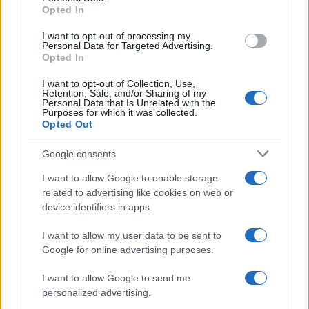
Opted In
Όροι Χρήσης
. Το site προστατεύεται από reCAPTCHA, ισχύουν
I want to opt-out of processing my
Πολιτική Απορρήτου
&
Όροι Χρήσης
της Google.
Personal Data for Targeted Advertising.
Opted In
Media
ΜΑΡΙΑ ΙΩΑΝΝΙΔΟΥ
I want to opt-out of Collection, Use,
Retention, Sale, and/or Sharing of my
Personal Data that Is Unrelated with the
Share:
Purposes for which it was collected.
Opted Out
Ακολουθήστε το Νewsit.gr στο
Google News
και
Google consents
ενημερωθείτε πρώτοι για όλη την ειδησεογραφία και τα
τελευταία νέα
της ημέρας
I want to allow Google to enable storage
related to advertising like cookies on web or
device identifiers in apps.
I want to allow my user data to be sent to
Google for online advertising purposes.
Πιο δημοφιλή
I want to allow Google to send me
1
Σοκαριστική υπόθεση στην Κρήτη:
personalized advertising.
Τουρίστας ρωτούσε πόσο να πληρώσει για