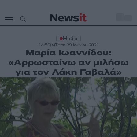
Μετάβαση
σε
o
34
περιεχόμενο
Media
14:56
Τρίτη 29 Ιουνίου 2021
Μαρία Ιωαννίδου:
«Αρρωσταίνω αν μιλήσω
για τον Λάκη Γαβαλά»