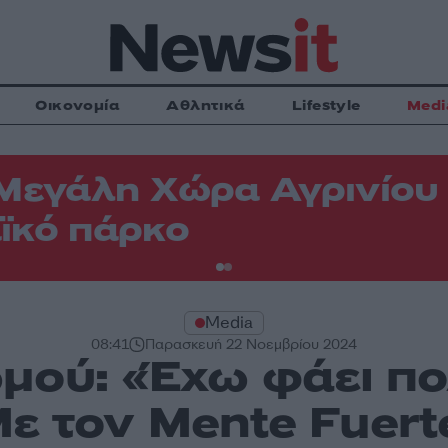
Οικονομία
Αθλητικά
Lifestyle
Medi
Μεγάλη Χώρα Αγρινίου -
ϊκό πάρκο
Media
08:41
Παρασκευή 22 Νοεμβρίου 2024
ού: «Έχω φάει πο
Με τον Mente Fuert