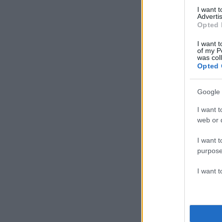
I want 
Advertis
Opted 
I want t
of my P
was col
Opted 
Google 
I want t
web or d
I want t
purpose
I want 