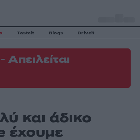
o
Αθήνα
33
C
a
Tasteit
Blogs
Driveit
 Απειλείται
Φ
Ε
λύ και άδικο
e έχουμε