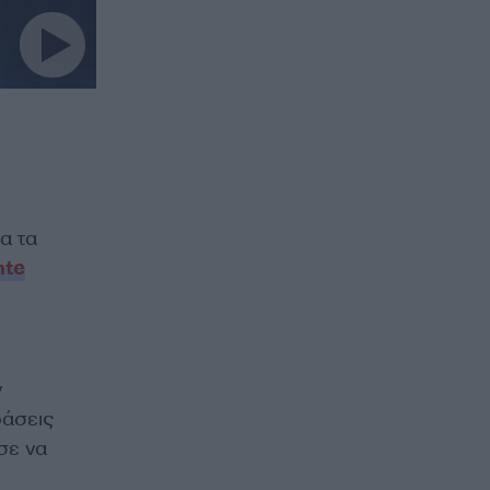
ια τα
nte
ν
ράσεις
σε να