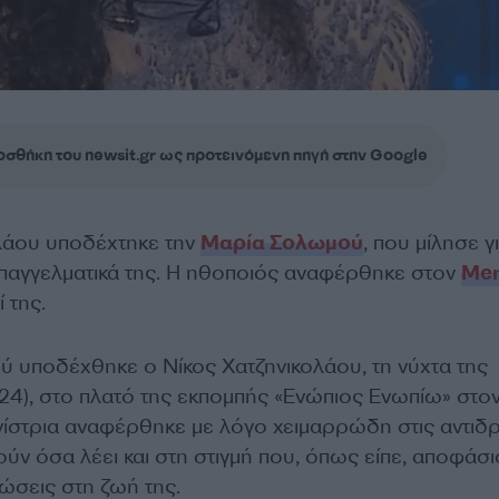
σθήκη του newsit.gr ως προτεινόμενη πηγή στην Google
λάου υποδέχτηκε την
Μαρία Σολωμού
, που μίλησε γ
επαγγελματικά της. Η ηθοποιός αναφέρθηκε στον
Me
ί της.
 υποδέχθηκε ο Νίκος Χατζηνικολάου, τη νύχτα της
24), στο πλατό της εκπομπής «Ενώπιος Ενωπίω» στο
στρια αναφέρθηκε με λόγο χειμαρρώδη στις αντιδ
ν όσα λέει και στη στιγμή που, όπως είπε, αποφάσι
τώσεις στη ζωή της.