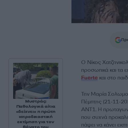
Προ
Ο Νίκος Χατζηνικο
προσωπικά και τα 
Fuerte
και στο παιδ
Την Μαρία Σολωμού
Πέμπτης (21-11-20
Μυστράς:
Παθολογικά αίτια
ΑΝΤ1. Η πρωταγωνί
«δείχνει» η πρώτη
που συχνά προκαλού
ιατροδικαστική
εκτίμηση για τον
πάψει να κάνει εκπ
θάνατο του