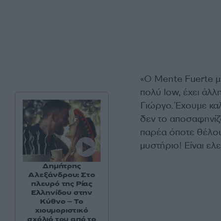
«Ο Mente Fuerte με
πολύ low, έχει άλλ
Γιώργο. Έχουμε κα
δεν το αποσαφηνίζο
παρέα όποτε θέλουμ
μυστήριο! Είναι ελ
Δημήτρης
Αλεξάνδρου: Στο
πλευρό της Ρίας
Ελληνίδου στην
Κύθνο – Το
χιουμοριστικό
σχόλιό του από το