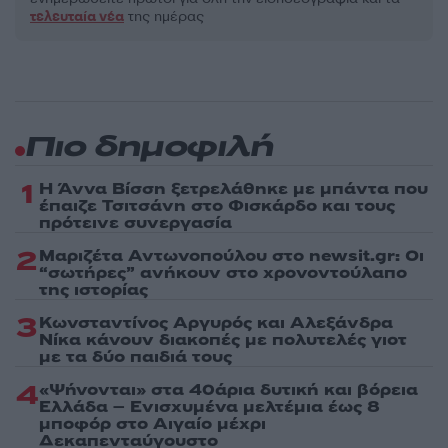
τελευταία νέα
της ημέρας
Πιο δημοφιλή
1
Η Άννα Βίσση ξετρελάθηκε με μπάντα που
έπαιζε Τσιτσάνη στο Φισκάρδο και τους
πρότεινε συνεργασία
2
Μαριζέτα Αντωνοπούλου στο newsit.gr: Οι
“σωτήρες” ανήκουν στο χρονοντούλαπο
της ιστορίας
3
Κωνσταντίνος Αργυρός και Αλεξάνδρα
Νίκα κάνουν διακοπές με πολυτελές γιοτ
με τα δύο παιδιά τους
4
«Ψήνονται» στα 40άρια δυτική και βόρεια
Ελλάδα – Ενισχυμένα μελτέμια έως 8
μποφόρ στο Αιγαίο μέχρι
Δεκαπενταύγουστο