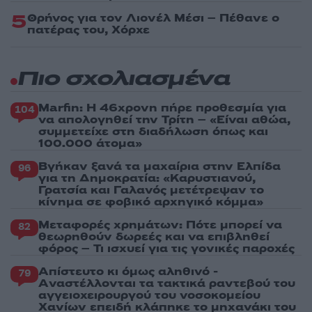
5
Θρήνος για τον Λιονέλ Μέσι – Πέθανε ο
πατέρας του, Χόρχε
Πιο σχολιασμένα
Marfin: Η 46χρονη πήρε προθεσμία για
104
να απολογηθεί την Τρίτη – «Είναι αθώα,
συμμετείχε στη διαδήλωση όπως και
100.000 άτομα»
Βγήκαν ξανά τα μαχαίρια στην Ελπίδα
96
για τη Δημοκρατία: «Καρυστιανού,
Γρατσία και Γαλανός μετέτρεψαν το
κίνημα σε φοβικό αρχηγικό κόμμα»
Μεταφορές χρημάτων: Πότε μπορεί να
82
θεωρηθούν δωρεές και να επιβληθεί
φόρος – Τι ισχυεί για τις γονικές παροχές
Απίστευτο κι όμως αληθινό -
79
Aναστέλλονται τα τακτικά ραντεβού του
αγγειοχειρουργού του νοσοκομείου
Χανίων επειδή κλάπηκε το μηχανάκι του