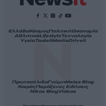
Ελλάδα
Κόσμος
Πολιτική
Οικονομία
Αθλητικά
Lifestyle
Τεχνολογία
Υγεία
Tasteit
Media
Driveit
Πρωτοσέλιδα
Γνώμη
Melas Blog
Καιρός
Παράξενες Ειδήσεις
Nikos Blog
Videos
Ταυτότητα
Επικοινωνία
Διαφήμιση