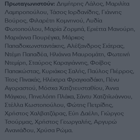
Πρωταγωνιστούν:
Δημήτρης Λάλος, Μαριλίτα
Λαμπροπούλου, Τάσος Ιορδανίδης, Γιάννης
Βούρος, Φιλαρέτη Κομνηνού, Λυδία
Φωτοπούλου, Μαρία Ζορμπά, Εριέττα Μανούρη,
Μαριάννα Πουρέγκα, Μάρκος
Παπαδοκωνσταντάκης, Αλέξανδρος Σιάτρας,
Ντέμη Παπαδέα, Ηλιάννα Μαυρομάτη, Φωτεινή
Ντεμίρη, Σταύρος Καραγιάννης, Φοίβος
Παπακώστας, Κυριάκος Σαλής, Παύλος Πιέρρος,
Τίτος Πινακάς, Ηλέκτρα Φραγκιαδάκη, Πένυ
Αγοραστού, Μόσχα Χατζηευσταθίου, Άννα
Μάγκου, Πηνελόπη Πλάκα, Σάντυ Χατζηϊωάννου,
Στέλλα Κωστοπούλου, Φώτης Πετρίδης,
Χρήστος Χαλβατζάρας, Εύη Δαέλη, Γιώργος
Τσούρμας, Χρήστος Γεωργαλής, Αργυρώ
Ανανιάδου, Χρύσα Ρώμα.