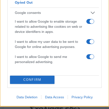
Opted Out
Google consents
I want to allow Google to enable storage
related to advertising like cookies on web or
device identifiers in apps.
I want to allow my user data to be sent to
Google for online advertising purposes.
Τραγωδία με 4χρονο αγόρι
Ζέστη και θυελλώδε
στην Πάρο: Τα τρία σημεία
άνεμοι, με ριπές που 
που εστιάζουν οι
φτάνουν τα 80 χλμ/ώρ
I want to allow Google to send me
αστυνομικοί για τον πνιγμό
«Red Code» σε 6 περιο
personalized advertising.
στην πισίνα
για κίνδυνο πυρκαγι
Σχόλια
CONFIRM
Data Deletion
Data Access
Privacy Policy
Σχολίασε εδώ