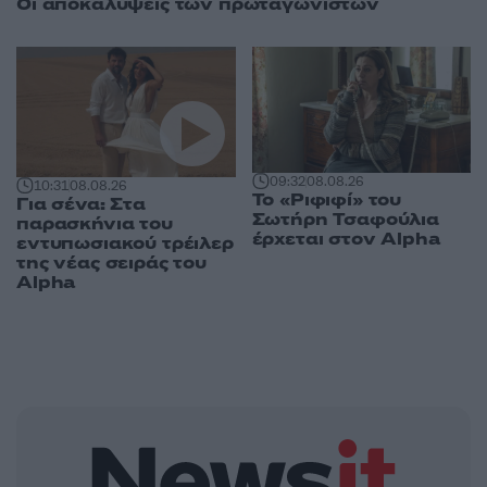
Οι αποκαλύψεις των πρωταγωνιστών
09:32
08.08.26
10:31
08.08.26
Το «Ριφιφί» του
Για σένα: Στα
Σωτήρη Τσαφούλια
παρασκήνια του
έρχεται στον Alpha
εντυπωσιακού τρέιλερ
της νέας σειράς του
Alpha