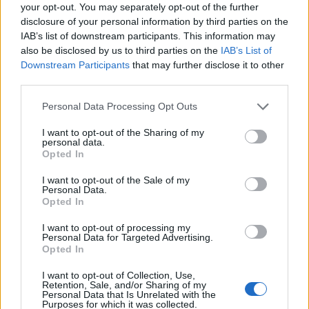
your opt-out. You may separately opt-out of the further
ΠΑΡΑΓΩΓΗ:
JK PRODUCTIONS –
disclosure of your personal information by third parties on the
IAB’s list of downstream participants. This information may
ΚΑΡΑΓΙΑΝΝΗΣ ΓΙΑ ΤΗΝ ALTER EGO MEDIA –
also be disclosed by us to third parties on the
IAB’s List of
MEGΑ
Downstream Participants
that may further disclose it to other
third parties.
ΔΙΑΦΗΜΙΣΗ
Please note that this website/app uses one or more Google
Personal Data Processing Opt Outs
services and may gather and store information including but
not limited to your visit or usage behaviour. You may click to
I want to opt-out of the Sharing of my
personal data.
grant or deny consent to Google and its third-party tags to
Opted In
use your data for below specified purposes in below Google
consent section.
I want to opt-out of the Sale of my
Personal Data.
Opted In
I want to opt-out of processing my
Personal Data for Targeted Advertising.
Opted In
I want to opt-out of Collection, Use,
Retention, Sale, and/or Sharing of my
Αν τα χάσατε
Personal Data that Is Unrelated with the
Purposes for which it was collected.