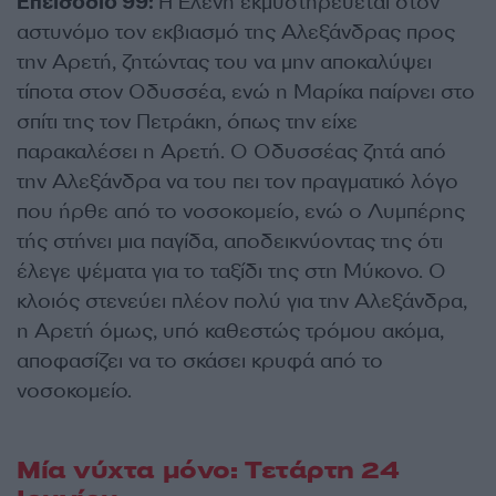
Επεισόδιο 99:
Η Ελένη εκμυστηρεύεται στον
αστυνόμο τον εκβιασμό της Αλεξάνδρας προς
την Αρετή, ζητώντας του να μην αποκαλύψει
τίποτα στον Οδυσσέα, ενώ η Μαρίκα παίρνει στο
σπίτι της τον Πετράκη, όπως την είχε
παρακαλέσει η Αρετή. Ο Οδυσσέας ζητά από
την Αλεξάνδρα να του πει τον πραγματικό λόγο
που ήρθε από το νοσοκομείο, ενώ ο Λυμπέρης
τής στήνει μια παγίδα, αποδεικνύοντας της ότι
έλεγε ψέματα για το ταξίδι της στη Μύκονο. Ο
κλοιός στενεύει πλέον πολύ για την Αλεξάνδρα,
η Αρετή όμως, υπό καθεστώς τρόμου ακόμα,
αποφασίζει να το σκάσει κρυφά από το
νοσοκομείο.
Μία νύχτα μόνο: Τετάρτη 24