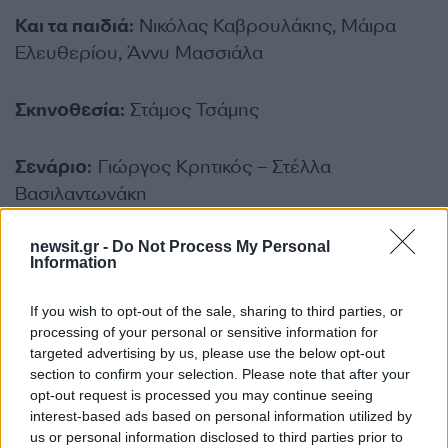
Και τα παιδιά:
Νικόλας Καβρουλάκης, Μάιρα
Ελευθερίου, Άννυ Μασσιάλα
Σκηνοθεσία:
Στάμος Τσάμης
Σενάριο:
Γιώργος Κρητικός – Στέλλα
Βασιλαντωνάκη
newsit.gr -
Do Not Process My Personal
Διεύθυνση φωτογραφίας:
Βασίλης Μουρίκης
Information
Σκηνογράφος:
Μαρία Καραθάνου
If you wish to opt-out of the sale, sharing to third parties, or
processing of your personal or sensitive information for
targeted advertising by us, please use the below opt-out
Ενδυματολόγος:
Δομνίκη Βασιαγεώργη
section to confirm your selection. Please note that after your
opt-out request is processed you may continue seeing
interest-based ads based on personal information utilized by
Μουσική:
Νίκος Τερζής
us or personal information disclosed to third parties prior to