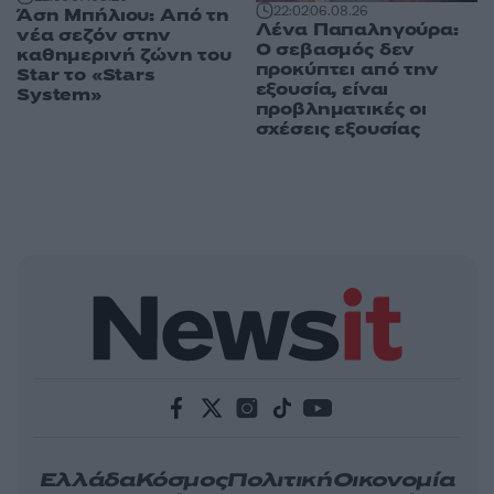
22:02
06.08.26
Άση Μπήλιου: Από τη
Λένα Παπαληγούρα:
νέα σεζόν στην
Ο σεβασμός δεν
καθημερινή ζώνη του
προκύπτει από την
Star το «Stars
εξουσία, είναι
System»
προβληματικές οι
σχέσεις εξουσίας
Ελλάδα
Κόσμος
Πολιτική
Οικονομία