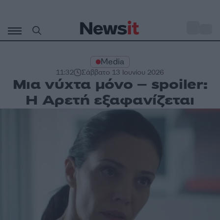
Μετάβαση
σε
o
31
περιεχόμενο
Media
11:32
Σάββατο 13 Ιουνίου 2026
Μια νύχτα μόνο – spoiler:
Η Αρετή εξαφανίζεται