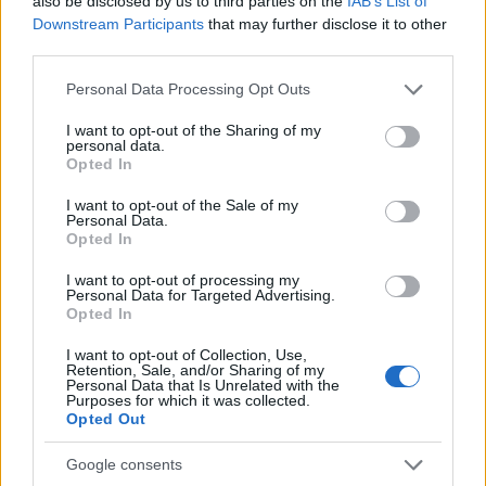
also be disclosed by us to third parties on the
IAB’s List of
Downstream Participants
that may further disclose it to other
third parties.
Please note that this website/app uses one or more Google
Personal Data Processing Opt Outs
services and may gather and store information including but
Αν τα χάσατε
not limited to your visit or usage behaviour. You may click to
I want to opt-out of the Sharing of my
personal data.
grant or deny consent to Google and its third-party tags to
Opted In
use your data for below specified purposes in below Google
consent section.
I want to opt-out of the Sale of my
Personal Data.
Opted In
I want to opt-out of processing my
Personal Data for Targeted Advertising.
Opted In
Marfin: «Δεν υπάρχει
Το 5ο πακέτο βίντεο 
I want to opt-out of Collection, Use,
Retention, Sale, and/or Sharing of my
ταυτοποίηση» λέει ο
φωτογραφιών με UFO 
Personal Data that Is Unrelated with the
δικηγόρος της 46χρονης –
το Πεντάγωνο - Το
Purposes for which it was collected.
Η ξανθιά κοτσίδα και η
«τρίγωνο» και οι «ψυχ
Opted Out
εξέταση του 2022 για την
σφαίρες»
ίδια υπόθεση
Google consents