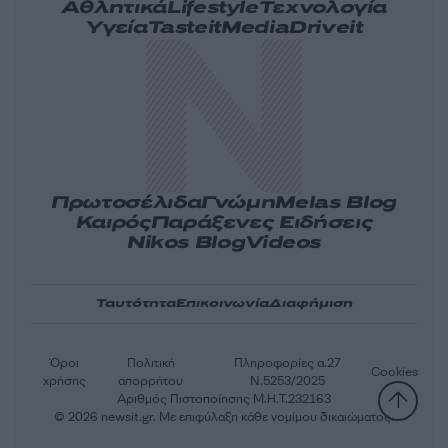
Αθλητικά
Lifestyle
Τεχνολογία
Υγεία
Tasteit
Media
Driveit
Πρωτοσέλιδα
Γνώμη
Melas Blog
Καιρός
Παράξενες Ειδήσεις
Nikos Blog
Videos
Ταυτότητα
Επικοινωνία
Διαφήμιση
Όροι
Πολιτική
Πληροφορίες α.27
Cookies
χρήσης
απορρήτου
Ν.5253/2025
Αριθμός Πιστοποίησης Μ.Η.Τ.232163
© 2026 newsit.gr. Με επιφύλαξη κάθε νομίμου δικαιώματος.