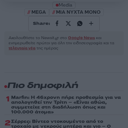
Media
MEGA
ΜΙΑ ΝΥΧΤΑ ΜΟΝΟ
Share:
Ακολουθήστε το Νewsit.gr στο
Google News
και
ενημερωθείτε πρώτοι για όλη την ειδησεογραφία και τα
τελευταία νέα
της ημέρας
Πιο δημοφιλή
1
Marfin: Η 46χρονη πήρε προθεσμία για να
απολογηθεί την Τρίτη – «Είναι αθώα,
συμμετείχε στη διαδήλωση όπως και
100.000 άτομα»
2
Σέρρες: Βίντεο ντοκουμέντο από το
τροχαίο με νεκρούς μητέρα και γιο – Ο