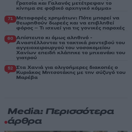
Γρατσία και Γαλανός μετέτρεψαν το
κίνημα σε φοβικό αρχηγικό κόμμα»
Μεταφορές χρημάτων: Πότε μπορεί να
71
θεωρηθούν δωρεές και να επιβληθεί
φόρος – Τι ισχυεί για τις γονικές παροχές
Απίστευτο κι όμως αληθινό -
60
Aναστέλλονται τα τακτικά ραντεβού του
αγγειοχειρουργού του νοσοκομείου
Χανίων επειδή κλάπηκε το μηχανάκι του
γιατρού
Στα Χανιά για ολιγοήμερες διακοπές ο
52
Κυριάκος Μητσοτάκης με την σύζυγό του
Μαρέβα
Media: Περισσότερα
άρθρα