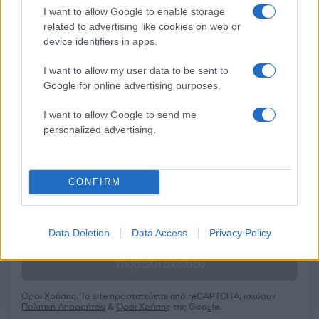
I want to allow Google to enable storage
Σχόλια
related to advertising like cookies on web or
device identifiers in apps.
I want to allow my user data to be sent to
Google for online advertising purposes.
Σχολίασε εδώ
I want to allow Google to send me
personalized advertising.
50 /50
CONFIRM
Data Deletion
Data Access
Privacy Policy
2000 /2000
Υποβολή σχολίου
Όροι Χρήσης
. Το site προστατεύεται από reCAPTCHA, ισχύουν
Πολιτική Απορρήτου
&
Όροι Χρήσης
της Google.