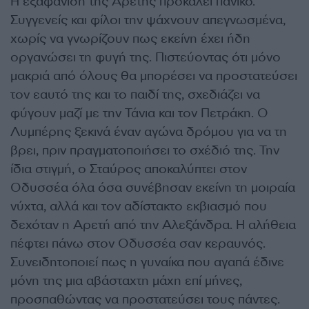
Η εξαφάνιση της Αρετής προκαλεί πανικό.
Συγγενείς και φίλοι την ψάχνουν απεγνωσμένα,
χωρίς να γνωρίζουν πως εκείνη έχει ήδη
οργανώσει τη φυγή της. Πιστεύοντας ότι μόνο
μακριά από όλους θα μπορέσει να προστατεύσει
τον εαυτό της και το παιδί της, σχεδιάζει να
φύγουν μαζί με την Τάνια και τον Πετράκη. Ο
Λυμπέρης ξεκινά έναν αγώνα δρόμου για να τη
βρει, πριν πραγματοποιήσει το σχέδιό της. Την
ίδια στιγμή, ο Σταύρος αποκαλύπτει στον
Οδυσσέα όλα όσα συνέβησαν εκείνη τη μοιραία
νύχτα, αλλά και τον αδίστακτο εκβιασμό που
δεχόταν η Αρετή από την Αλεξάνδρα. Η αλήθεια
πέφτει πάνω στον Οδυσσέα σαν κεραυνός.
Συνειδητοποιεί πως η γυναίκα που αγαπά έδινε
μόνη της μια αβάσταχτη μάχη επί μήνες,
προσπαθώντας να προστατεύσει τους πάντες.