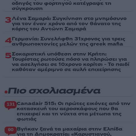
οδηγός του φορτηγού κατέγραψε τη
σύγκρουση
3
Λένα Σαμαρά: Συγκίνηση στο μνημόσυνο
για τον έναν χρόνο από τον θάνατο της
κόρης του Αντώνη Σαμαρά
4
Γερμανία: Συνελήφθη 31χρονος για τρεις
ανθρωποκτονίες μελών της greek mafia
5
Σοκαριστική υπόθεση στην Κρήτη:
Τουρίστας ρωτούσε πόσο να πληρώσει για
να ασελγήσει σε 10χρονο κορίτσι - Το παιδί
καθόταν αμέριμνο σε αυλή επιχείρησης
Πιο σχολιασμένα
Canadair 515: Οι πρώτες εικόνες από την
131
κατασκευή του αεροσκάφους που θα
επιχειρεί και τη νύχτα στα μέτωπα της
φωτιάς
Βγήκαν ξανά τα μαχαίρια στην Ελπίδα
90
για τη Δημοκρατία: «Καρυστιανού,