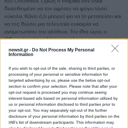
του Οδυσσέα. Όμως η Μαρίκα δεν είναι
διατεθειμένη να την αφήσει να φύγει τόσο
εύκολα. Κάνει ό,τι μπορεί για να τη μεταπείσει και
να της δώσει μια τελευταία ευκαιρία να
αντιμετωπίσει την αλήθεια. Την ίδια ώρα, ο
Οδυσσέας έχει πλέον στα χέρια του τα στοιχεία
που χρειάζεται. Στριμώχνει την Αλεξάνδρα και
newsit.gr -
Do Not Process My Personal
είναι αποφασισμένος να βάλει τέλος στον
Information
εφιάλτη που καταστρέφει τη ζωή της Αρετής.
If you wish to opt-out of the sale, sharing to third parties, or
ΔΙΑΦΗΜΙΣΗ
processing of your personal or sensitive information for
targeted advertising by us, please use the below opt-out
section to confirm your selection. Please note that after your
opt-out request is processed you may continue seeing
interest-based ads based on personal information utilized by
us or personal information disclosed to third parties prior to
your opt-out. You may separately opt-out of the further
disclosure of your personal information by third parties on the
IAB’s list of downstream participants. This information may