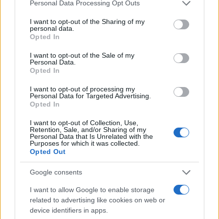
Please note that this website/app uses one or more Google
Personal Data Processing Opt Outs
services and may gather and store information including but
not limited to your visit or usage behaviour. You may click to
I want to opt-out of the Sharing of my
personal data.
grant or deny consent to Google and its third-party tags to
Opted In
use your data for below specified purposes in below Google
Σχολίασε εδώ
consent section.
I want to opt-out of the Sale of my
Personal Data.
Opted In
50 /50
I want to opt-out of processing my
Personal Data for Targeted Advertising.
Opted In
I want to opt-out of Collection, Use,
Retention, Sale, and/or Sharing of my
2000 /2000
Personal Data that Is Unrelated with the
Purposes for which it was collected.
Opted Out
Υποβολή σχολίου
Google consents
Όροι Χρήσης
. Το site προστατεύεται από reCAPTCHA, ισχύουν
Πολιτική Απορρήτου
&
Όροι Χρήσης
της Google.
I want to allow Google to enable storage
Media
related to advertising like cookies on web or
device identifiers in apps.
ΝΙΚΟΣ ΑΠΟΣΤΟΛΟΠΟΥΛΟΣ