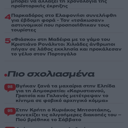
μπορεί να αλλάξει τη χρονολογία της
προϊστορικής έκρηξης
4
Παρκαδόρος στο Ελαφονήσι συνελήφθη
για έβδομη φορά - Τον «τσάκωσαν»
αστυνομικοί που προσποιήθηκαν τους
τουρίστες
5
«Φιάσκο» στη Μαδέιρα με το γάμο του
Κριστιάνο Ρονάλντο: Χιλιάδες άνθρωποι
πήγαν σε λάθος εκκλησία και προκάλεσαν
το γέλιο στον Πορτογάλο
Πιο σχολιασμένα
Βγήκαν ξανά τα μαχαίρια στην Ελπίδα
98
για τη Δημοκρατία: «Καρυστιανού,
Γρατσία και Γαλανός μετέτρεψαν το
κίνημα σε φοβικό αρχηγικό κόμμα»
Στην Κρήτη ο Κυριάκος Μητσοτάκης,
95
συνεχίζει τις ολιγοήμερες διακοπές του –
Πού βρέθηκε το Σάββατο