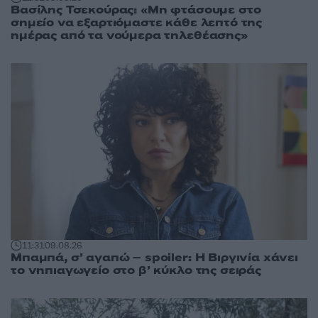
Βασίλης Τσεκούρας: «Μη φτάσουμε στο
σημείο να εξαρτιόμαστε κάθε λεπτό της
ημέρας από τα νούμερα τηλεθέασης»
11:31
09.08.26
Μπαμπά, σ’ αγαπώ – spoiler: Η Βιργινία χάνει
το νηπιαγωγείο στο β’ κύκλο της σειράς