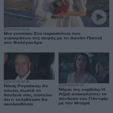
09:31
09.08.26
Μια γυναίκα: Στα παρασκήνια των
γυρισμάτων της σειράς με τη Δανάη Παππά
στη Φολέγανδρο
18:27
08.08.26
Νίκος Ρογκάκος: Αν
15:32
08.08.26
Νόμοι της καρδιάς: Η
κάνεις σωστά τη
Αζρά ανακαλύπτει τη
δουλειά σου, πιστεύω
σύνδεση του Γιλντιρίμ
ότι η τηλεθέαση θα
με τον Μπορά
ακολουθήσει