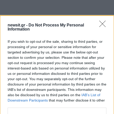
Αν τα χάσατε
newsit.gr -
Do Not Process My Personal
Information
If you wish to opt-out of the sale, sharing to third parties, or
processing of your personal or sensitive information for
targeted advertising by us, please use the below opt-out
section to confirm your selection. Please note that after your
opt-out request is processed you may continue seeing
interest-based ads based on personal information utilized by
Νέο βίντεο με τον
Μετέτρεψαν το
us or personal information disclosed to third parties prior to
Μοτζτάμπα Χαμενεΐ ενώ
Σαρακήνικο της Μήλου
your opt-out. You may separately opt-out of the further
φουντώνουν οι φήμες για
ελικοδρόμιο – «Πάρκα
disclosure of your personal information by third parties on the
το αν βρίσκεται στη ζωή
το ελικόπτερο τους γι
IAB’s list of downstream participants. This information may
κάνουν μπάνιο
also be disclosed by us to third parties on the
IAB’s List of
Downstream Participants
that may further disclose it to other
third parties.
Σχόλια