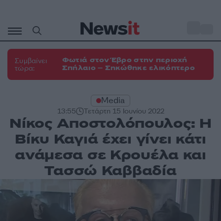
Μετάβαση
σε
o
33
περιεχόμενο
Φωτιά στον Έβρο στην περιοχή
Συμβαίνει
Σπήλαιο – Σηκώθηκε ελικόπτερο
τώρα:
Media
13:55
Τετάρτη 15 Ιουνίου 2022
Νίκος Αποστολόπουλος: Η
Βίκυ Καγιά έχει γίνει κάτι
ανάμεσα σε Κρουέλα και
Τασσώ Καββαδία