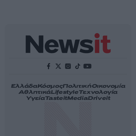
Ελλάδα
Κόσμος
Πολιτική
Οικονομία
Αθλητικά
Lifestyle
Τεχνολογία
Υγεία
Tasteit
Media
Driveit