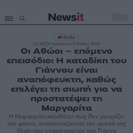
Μετάβαση
σε
o
30
περιεχόμενο
Media
13:16
Παρασκευή 8 Μαΐου 2026
Οι Αθώοι – επόμενο
επεισόδιο: Η καταδίκη του
Γιάννου είναι
αναπόφευκτη, καθώς
επιλέγει τη σιωπή για να
προστατέψει τη
Μαργαρίτα
Η Μαργαρίτα καταθέτει πως δεν γνωρίζει
τον φονιά, ανασκευάζοντας την αρχική της
θέση που ενοχοποιούσε τον Γιάννο