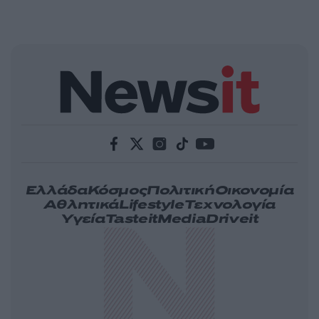
Ελλάδα
Κόσμος
Πολιτική
Οικονομία
Αθλητικά
Lifestyle
Τεχνολογία
Υγεία
Tasteit
Media
Driveit