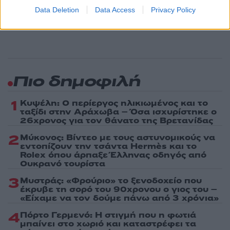
ενημερωθείτε πρώτοι για όλη την ειδησεογραφία και τα
Data Deletion
Data Access
Privacy Policy
τελευταία νέα
της ημέρας
Πιο δημοφιλή
1
Κυψέλη: Ο περίεργος ηλικιωμένος και το
ταξίδι στην Αράχωβα – Όσα ισχυρίστηκε ο
26χρονος για τον θάνατο της Βρετανίδας
2
Μύκονος: Βίντεο με τους αστυνομικούς να
εντοπίζουν την τσάντα Hermès και το
Rolex όπου άρπαξε Έλληνας οδηγός από
Ουκρανό τουρίστα
3
Μυστράς: «Φρούριο» το ξενοδοχείο που
έκρυβε τη σορό του 90χρονου ο γιος του –
«Είχαμε να τον δούμε πάνω από 3 χρόνια»
4
Πόρτο Γερμενό: Η στιγμή που η φωτιά
μπαίνει στο χωριό και καταστρέφει τα