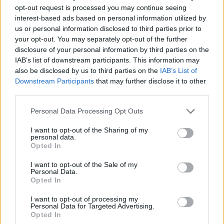
opt-out request is processed you may continue seeing
interest-based ads based on personal information utilized by
us or personal information disclosed to third parties prior to
your opt-out. You may separately opt-out of the further
disclosure of your personal information by third parties on the
IAB’s list of downstream participants. This information may
also be disclosed by us to third parties on the
IAB’s List of
Downstream Participants
that may further disclose it to other
third parties.
Από τη θεωρία στην πράξη:
Έφυγαν οι συνεργάτε
Please note that this website/app uses one or more Google
Πώς το Novibet Backend
μένει η Μαρία
Personal Data Processing Opt Outs
services and may gather and store information including but
Academy εκπαιδεύει τη νέα
Καρυστιανού - Η επόμ
γενιά engineers
μέρα για την «Ελπίδα 
not limited to your visit or usage behaviour. You may click to
I want to opt-out of the Sharing of my
personal data.
Δημοκρατίας»
grant or deny consent to Google and its third-party tags to
Opted In
use your data for below specified purposes in below Google
consent section.
I want to opt-out of the Sale of my
Σχόλια
Personal Data.
Opted In
I want to opt-out of processing my
Personal Data for Targeted Advertising.
Opted In