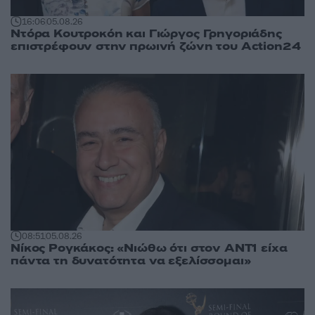
16:06
05.08.26
Ντόρα Κουτροκόη και Γιώργος Γρηγοριάδης
επιστρέφουν στην πρωινή ζώνη του Action24
08:51
05.08.26
Νίκος Ρογκάκος: «Νιώθω ότι στον ΑΝΤ1 είχα
πάντα τη δυνατότητα να εξελίσσομαι»