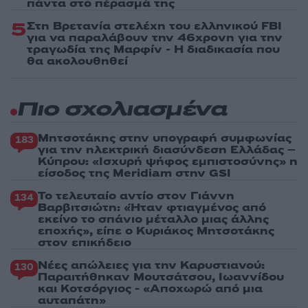
πάντα στο πέρασμά της
5
Στη Βρετανία στελέχη του ελληνικού FBI
για να παραλάβουν την 46χρονη για την
τραγωδία της Μαρφίν - Η διαδικασία που
θα ακολουθηθεί
Πιο σχολιασμένα
Μητσοτάκης στην υπογραφή συμφωνίας
183
για την ηλεκτρική διασύνδεση Ελλάδας –
Κύπρου: «Ισχυρή ψήφος εμπιστοσύνης» η
είσοδος της Meridiam στην GSI
Το τελευταίο αντίο στον Γιάννη
134
Βαρβιτσιώτη: «Ήταν φτιαγμένος από
εκείνο το σπάνιο μέταλλο μιας άλλης
εποχής», είπε ο Κυριάκος Μητσοτάκης
στον επικήδειο
Νέες απώλειες για την Καρυστιανού:
130
Παραιτήθηκαν Μουτσάτσου, Ιωαννίδου
και Κοτσόργιος - «Αποχωρώ από μια
αυταπάτη»