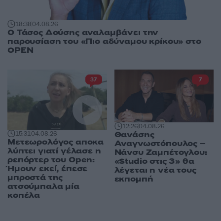
18:38
04.08.26
Ο Τάσος Δούσης αναλαμβάνει την
παρουσίαση του «Πιο αδύναμου κρίκου» στο
OPEN
37
7
12:26
04.08.26
Θανάσης
15:31
04.08.26
Μετεωρολόγος αποκα
Αναγνωστόπουλος –
λύπτει γιατί γέλασε η
Νάνσυ Ζαμπέτογλου:
ρεπόρτερ του Open:
«Studio στις 3» θα
Ήμουν εκεί, έπεσε
λέγεται η νέα τους
μπροστά της
εκπομπή
ατσούμπαλα μία
κοπέλα