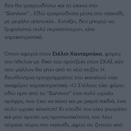
δεν θα τραγουδήσω και το έκανα στο
“Survivor”… Eδώ τραγούδησα μέσα στο παιχνίδι,
με μεγάλη αποτυχία… Eντάξει, δεν μπορώ να
ξεφτιλιστώ πολύ περισσότερο», είπε
χαρακτηριστικά.
Όσον αφορά στον
Στέλιο Χανταμπάκη
, φήμες
τον ήθελαν με δικό του πρότζεκτ στον ΣΚΑΪ, κάτι
που μάλλον θα γίνει από τη νέα σεζόν. Η
διευθύντρια προγράμματος του καναλιού είχε
αναφέρει χαρακτηριστικά: «Ο Στέλιος είχε φέρει
εδώ πριν από το “Survivor” ένα πολύ ωραίο
πράγμα, που έχει να κάνει και με μικρά παιδιά, ένα
πολύ ωραίο κόνσεπτ! Κι επειδή τον είχα γνωρίσει
και μου άρεσε ως προσωπικότητα, του λέω
πήγαινε τώρα στο παιχνίδι, αφού σε ζητούν από