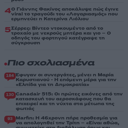
4
Ο Γιάννης Φακίνος αποκάλυψε πώς έγινε
viral το τραγούδι του «Λογαριασμός» που
ερμηνεύει η Κατερίνα Λιόλιου
5
Σέρρες: Βίντεο ντοκουμέντο από το
τροχαίο με νεκρούς μητέρα και γιο – Ο
οδηγός του φορτηγού κατέγραψε τη
σύγκρουση
Πιο σχολιασμένα
Έφυγαν οι συνεργάτες, μένει η Μαρία
184
Καρυστιανού - Η επόμενη μέρα για την
«Ελπίδα για τη Δημοκρατία»
Canadair 515: Οι πρώτες εικόνες από την
130
κατασκευή του αεροσκάφους που θα
επιχειρεί και τη νύχτα στα μέτωπα της
φωτιάς
Marfin: Η 46χρονη πήρε προθεσμία για
93
να απολογηθεί την Τρίτη – «Είναι αθώα,
συμμετείχε στη διαδήλωση όπως και