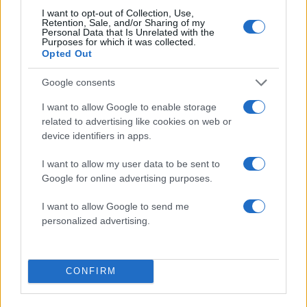
I want to opt-out of Collection, Use,
Retention, Sale, and/or Sharing of my
Personal Data that Is Unrelated with the
Purposes for which it was collected.
Opted Out
Δεν ήταν μόνο η ταχύτητα
Μυστράς: Αλλαγή στ
που οδήγησε στο τροχαίο
υπερασπιστική γραμμή
Google consents
στις Σέρρες με νεκρούς
55χρονου που έκρυψε
μητέρα και γιο - «Ίσως κάτι
νεκρό πατέρα του σ
I want to allow Google to enable storage
απέσπασε την προσοχή
καταψύκτη – Η αγά
related to advertising like cookies on web or
του οδηγού» λέει
στους γονείς και η
device identifiers in apps.
πραγματογνώμονας
διαφωνία με την αδε
του
I want to allow my user data to be sent to
Google for online advertising purposes.
Σχόλια
I want to allow Google to send me
personalized advertising.
Σχολίασε εδώ
CONFIRM