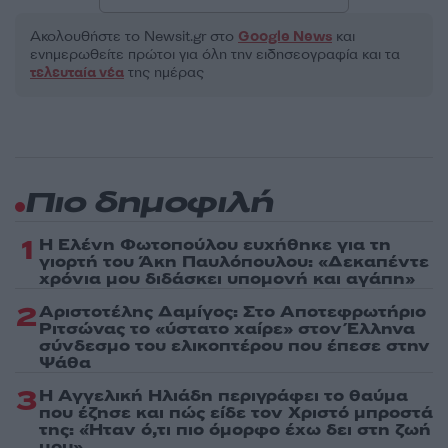
Ακολουθήστε το Νewsit.gr στο
Google News
και
ενημερωθείτε πρώτοι για όλη την ειδησεογραφία και τα
τελευταία νέα
της ημέρας
Πιο δημοφιλή
1
Η Ελένη Φωτοπούλου ευχήθηκε για τη
γιορτή του Άκη Παυλόπουλου: «Δεκαπέντε
χρόνια μου διδάσκει υπομονή και αγάπη»
2
Αριστοτέλης Δαμίγος: Στο Αποτεφρωτήριο
Ριτσώνας το «ύστατο χαίρε» στον Έλληνα
σύνδεσμο του ελικοπτέρου που έπεσε στην
Ψάθα
3
Η Αγγελική Ηλιάδη περιγράφει το θαύμα
που έζησε και πώς είδε τον Χριστό μπροστά
της: «Ήταν ό,τι πιο όμορφο έχω δει στη ζωή
μου»