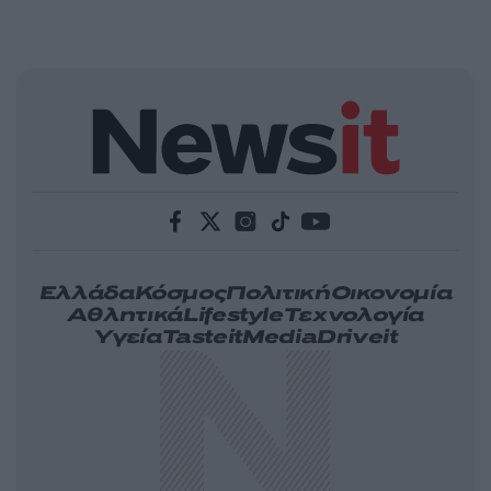
Ελλάδα
Κόσμος
Πολιτική
Οικονομία
Αθλητικά
Lifestyle
Τεχνολογία
Υγεία
Tasteit
Media
Driveit