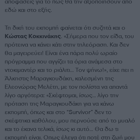
αποφάσεις για το πώς θα την αξιοποιήσουν από
εδώ και στο εξής.
Τη δική του εκπομπή φαίνεται ότι συζητά και ο
Κώστας Κοκκινάκης
. «Σήμερα που τον είδα, του
πρότεινα να κάνει κάτι στην τηλεόραση. Και δεν
θα μαγειρεύει! Είναι ένα πάρα πολύ ωραίο
πρόγραμμα που αγγίζει τα όρια ανάμεσα στο
ντοκιμαντέρ και το ριάλιτι… Τον ψήνω!», είχε πει η
Άλκηστις Μαραγκουδάκη, καλεσμένη της
Ελεονώρας Μελέτη, με τον πολίστα να απαντά
λίγο αργότερα: «Σκέφτομαι, ίσως… λίγο την
πρόταση της Μαραγκουδάκη για να κάνω
εκπομπή, όπως και στο “Survivor” δεν το
σκέφτηκα καθόλου, μου περνούσε από το μυαλό
και το έκανα τελικά, ίσως κι αυτό… Θα δω τι
εκπομπή είναι. Οπως έλεγα ότι ποτέ στη ζωή μου