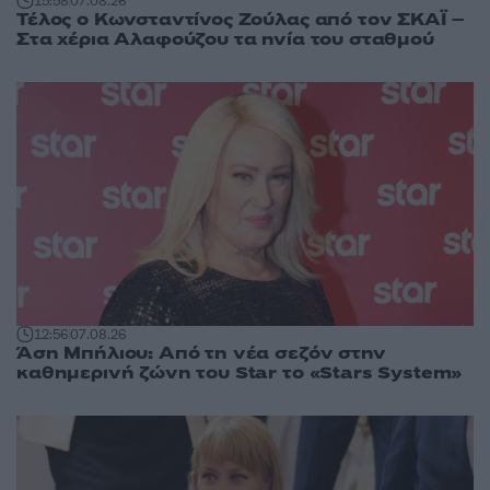
15:58
07.08.26
Τέλος ο Κωνσταντίνος Ζούλας από τον ΣΚΑΪ –
Στα χέρια Αλαφούζου τα ηνία του σταθμού
12:56
07.08.26
Άση Μπήλιου: Από τη νέα σεζόν στην
καθημερινή ζώνη του Star το «Stars System»