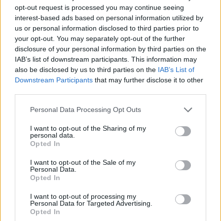
opt-out request is processed you may continue seeing
ΔΙΑΦΗΜΙΣΗ
interest-based ads based on personal information utilized by
us or personal information disclosed to third parties prior to
your opt-out. You may separately opt-out of the further
disclosure of your personal information by third parties on the
IAB’s list of downstream participants. This information may
also be disclosed by us to third parties on the
IAB’s List of
Downstream Participants
that may further disclose it to other
third parties.
Please note that this website/app uses one or more Google
Personal Data Processing Opt Outs
services and may gather and store information including but
not limited to your visit or usage behaviour. You may click to
I want to opt-out of the Sharing of my
personal data.
grant or deny consent to Google and its third-party tags to
Opted In
use your data for below specified purposes in below Google
Αν τα χάσατε
consent section.
I want to opt-out of the Sale of my
Personal Data.
Opted In
I want to opt-out of processing my
Personal Data for Targeted Advertising.
Opted In