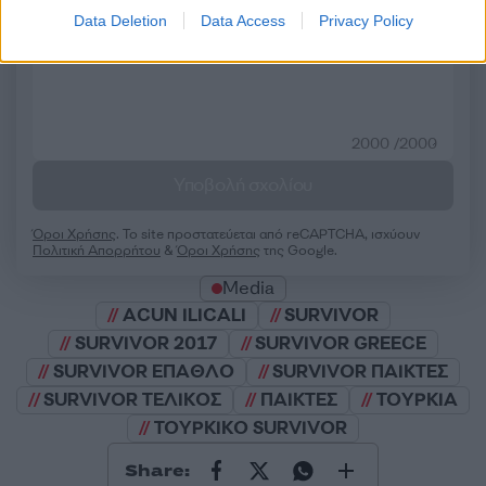
50 /50
Data Deletion
Data Access
Privacy Policy
2000 /2000
Υποβολή σχολίου
Όροι Χρήσης
. Το site προστατεύεται από reCAPTCHA, ισχύουν
Πολιτική Απορρήτου
&
Όροι Χρήσης
της Google.
Media
ACUN ILICALI
SURVIVOR
SURVIVOR 2017
SURVIVOR GREECE
SURVIVOR ΕΠΑΘΛΟ
SURVIVOR ΠΑΙΚΤΕΣ
SURVIVOR ΤΕΛΙΚΟΣ
ΠΑΙΚΤΕΣ
ΤΟΥΡΚΙΑ
ΤΟΥΡΚΙΚΟ SURVIVOR
Share: