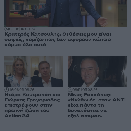
08:00
06.08.26
Κρατερός Κατσούλης: Οι θέσεις μου είναι
σαφείς, νομίζω πως δεν αφορούν κάποιο
κόμμα όλα αυτά
16:06
05.08.26
08:51
05.08.26
Ντόρα Κουτροκόη και
Νίκος Ρογκάκος:
Γιώργος Γρηγοριάδης
«Νιώθω ότι στον ΑΝΤ1
επιστρέφουν στην
είχα πάντα τη
πρωινή ζώνη του
δυνατότητα να
Action24
εξελίσσομαι»