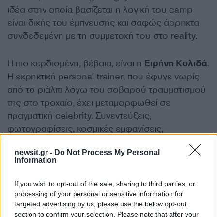
ιδέα στην οποία βασίζεται η λογική του camp
είναι δικής του έμπνευσης και σαφώς άρρηκτα
συνδεδεμένη με τη συμμετοχή του στο reality.
Η πιο κερδισμένη, βέβαια, είναι η
Ειρήνη Κολιδά
.
Η εκρηκτική personal trainer, που έφυγε νωρίς
από το ριάλιτι λόγω του σοβαρού τραυματισμού
της στο τροχαίο, έχει μεταμορφωθεί σε
πραγματική celebrity. Συνεντεύξεις,
φωτογραφίσεις, κοσμικές εμφανίσεις,
διαφημίσεις και σχέδια για συμμετοχές σε
newsit.gr -
Do Not Process My Personal
εκπομπές είναι μερικά μόνο από τα κατορθώματα
Information
της μετά το «Survivor» εποχής.
If you wish to opt-out of the sale, sharing to third parties, or
processing of your personal or sensitive information for
Από το ένθετο “Κους Κους” που κυκλοφορεί
targeted advertising by us, please use the below opt-out
με τον “Ελεύθερο Τύπο της Κυριακής
“
section to confirm your selection. Please note that after your