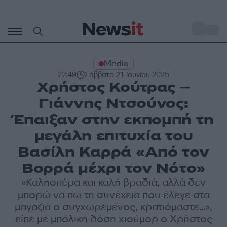
Μετάβαση
σε
o
30
περιεχόμενο
Media
22:49
Σάββατο 21 Ιουνίου 2025
Χρήστος Κούτρας –
Γιάννης Ντσούνος:
Έπαιξαν στην εκπομπή τη
μεγάλη επιτυχία του
Βασίλη Καρρά «Από τον
Βορρά μέχρι τον Νότο»
«Καλησπέρα και καλή βραδιά, αλλά δεν
μπορώ να πω τη συνέχεια που έλεγε στα
μαγαζιά ο συγχωρεμένος, κρατιόμαστε...»,
είπε με μπόλικη δόση χιούμορ ο Χρήστος