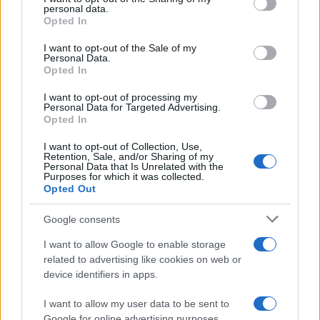
personal data.
grant or deny consent to Google and its third-party tags to
Σχολίασε εδώ
Opted In
use your data for below specified purposes in below Google
consent section.
I want to opt-out of the Sale of my
Personal Data.
50 /50
Opted In
I want to opt-out of processing my
Personal Data for Targeted Advertising.
Opted In
I want to opt-out of Collection, Use,
2000 /2000
Retention, Sale, and/or Sharing of my
Personal Data that Is Unrelated with the
Purposes for which it was collected.
Υποβολή σχολίου
Opted Out
Όροι Χρήσης
. Το site προστατεύεται από reCAPTCHA, ισχύουν
Google consents
Πολιτική Απορρήτου
&
Όροι Χρήσης
της Google.
I want to allow Google to enable storage
Media
related to advertising like cookies on web or
ΒΑΣΙΛΗΣ ΚΑΡΡΑΣ
ΓΙΑΝΝΗΣ ΝΤΣΟΥΝΟΣ
device identifiers in apps.
ΣΚΑΙ
ΣΚΑΪ
ΧΡΗΣΤΟΣ ΚΟΥΤΡΑΣ
I want to allow my user data to be sent to
Share:
Google for online advertising purposes.