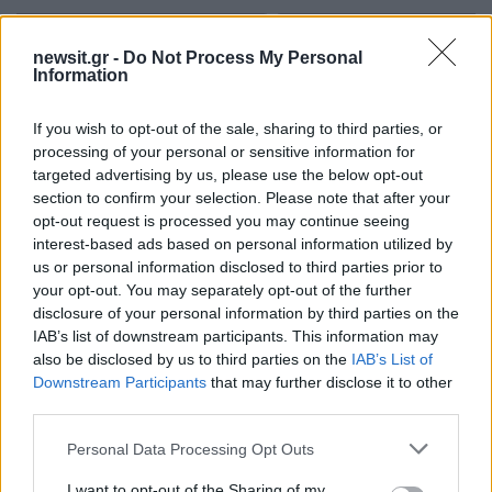
newsit.gr -
Do Not Process My Personal
Information
If you wish to opt-out of the sale, sharing to third parties, or
processing of your personal or sensitive information for
targeted advertising by us, please use the below opt-out
section to confirm your selection. Please note that after your
opt-out request is processed you may continue seeing
Κλειστό μέχρι νεοτέρας το
Εκρηκτικό κοκτέιλ μ
interest-based ads based on personal information utilized by
beach bar στην Πάρο όπου
40άρια και 8 μποφόρ -
us or personal information disclosed to third parties prior to
πνίγηκε ο 4χρονος –
συναγερμό η χώρα γ
Απολογείται ο ιδιοκτήτης
φωτιές, ενισχύονται 
your opt-out. You may separately opt-out of the further
που είχε δηλωθεί ως
άνεμοι τις επόμενες ημ
disclosure of your personal information by third parties on the
ναυαγοσώστης
IAB’s list of downstream participants. This information may
also be disclosed by us to third parties on the
IAB’s List of
Downstream Participants
that may further disclose it to other
Σχόλια
third parties.
Please note that this website/app uses one or more Google
Personal Data Processing Opt Outs
services and may gather and store information including but
not limited to your visit or usage behaviour. You may click to
I want to opt-out of the Sharing of my