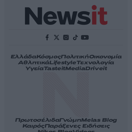
Ελλάδα
Κόσμος
Πολιτική
Οικονομία
Αθλητικά
Lifestyle
Τεχνολογία
Υγεία
Tasteit
Media
Driveit
Πρωτοσέλιδα
Γνώμη
Melas Blog
Καιρός
Παράξενες Ειδήσεις