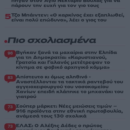
πήγαν στον Άγιο Νεκτάριο Βούλας για να
πάρουν την ευχή για τον γιο τους
5
Τζο Μπάιντεν: «Ο καρκίνος έχει εξαπλωθεί,
είναι πολύ επώδυνο», λέει ο γιος του
Πιο σχολιασμένα
Βγήκαν ξανά τα μαχαίρια στην Ελπίδα
96
για τη Δημοκρατία: «Καρυστιανού,
Γρατσία και Γαλανός μετέτρεψαν το
κίνημα σε φοβικό αρχηγικό κόμμα»
Απίστευτο κι όμως αληθινό -
83
Aναστέλλονται τα τακτικά ραντεβού του
αγγειοχειρουργού του νοσοκομείου
Χανίων επειδή κλάπηκε το μηχανάκι του
γιατρού
Σούπερ μάρκετ: Νέες μειώσεις τιμών –
73
916 προϊόντα στην εθνική πρωτοβουλία,
ανάμεσά τους 130 σχολικά
ΕΛΑΣ: Ο Αλέξης Δέδες ο πρώτος
73