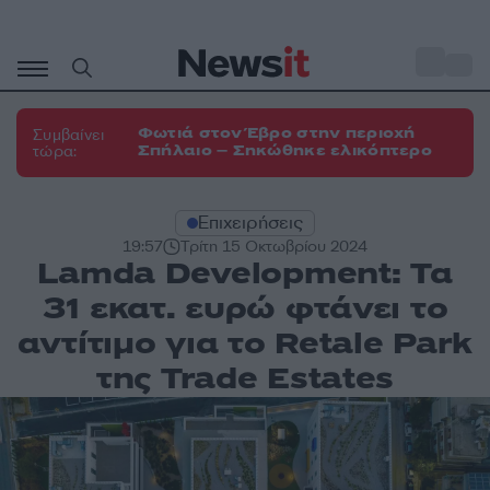
Μετάβαση
σε
o
32
περιεχόμενο
Φωτιά στον Έβρο στην περιοχή
Συμβαίνει
Σπήλαιο – Σηκώθηκε ελικόπτερο
τώρα:
Επιχειρήσεις
19:57
Τρίτη 15 Οκτωβρίου 2024
Lamda Development: Τα
31 εκατ. ευρώ φτάνει το
αντίτιμο για το Retale Park
της Trade Estates