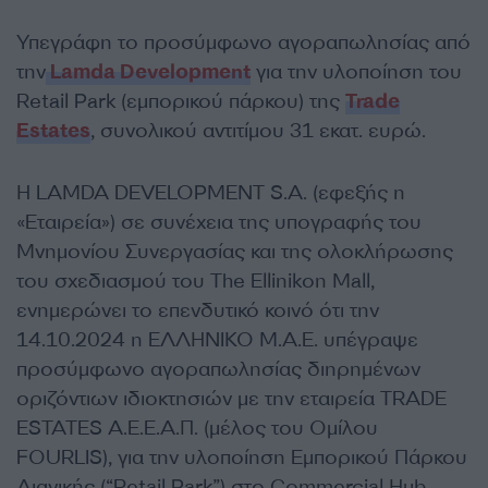
Υπεγράφη το προσύμφωνο αγοραπωλησίας από
την
Lamda Development
για την υλοποίηση του
Retail Park (εμπορικού πάρκου) της
Trade
Estates
, συνολικού αντιτίμου 31 εκατ. ευρώ.
Η LAMDA DEVELOPMENT S.A. (εφεξής η
«Εταιρεία») σε συνέχεια της υπογραφής του
Μνημονίου Συνεργασίας και της ολοκλήρωσης
του σχεδιασμού του The Ellinikon Mall,
ενημερώνει το επενδυτικό κοινό ότι την
14.10.2024 η ΕΛΛΗΝΙΚΟ Μ.Α.Ε. υπέγραψε
προσύμφωνο αγοραπωλησίας διηρημένων
οριζόντιων ιδιοκτησιών με την εταιρεία TRADE
ESTATES Α.Ε.Ε.Α.Π. (μέλος του Ομίλου
FOURLIS), για την υλοποίηση Εμπορικού Πάρκου
Λιανικής (“Retail Park”) στο Commercial Hub,