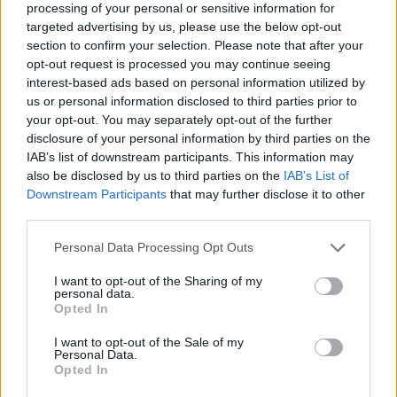
processing of your personal or sensitive information for
targeted advertising by us, please use the below opt-out
50 /50
section to confirm your selection. Please note that after your
opt-out request is processed you may continue seeing
interest-based ads based on personal information utilized by
us or personal information disclosed to third parties prior to
your opt-out. You may separately opt-out of the further
2000 /2000
disclosure of your personal information by third parties on the
IAB’s list of downstream participants. This information may
Υποβολή σχολίου
also be disclosed by us to third parties on the
IAB’s List of
Downstream Participants
that may further disclose it to other
Όροι Χρήσης
. Το site προστατεύεται από reCAPTCHA, ισχύουν
third parties.
Πολιτική Απορρήτου
&
Όροι Χρήσης
της Google.
Please note that this website/app uses one or more Google
Personal Data Processing Opt Outs
Επιχειρήσεις
services and may gather and store information including but
LAMDA DEVELOPMENT
TRADE ESTATES
not limited to your visit or usage behaviour. You may click to
I want to opt-out of the Sharing of my
personal data.
grant or deny consent to Google and its third-party tags to
Share:
Opted In
use your data for below specified purposes in below Google
consent section.
I want to opt-out of the Sale of my
Ακολουθήστε το Νewsit.gr στο
Google News
και
Personal Data.
ενημερωθείτε πρώτοι για όλη την ειδησεογραφία και τα
Opted In
τελευταία νέα
της ημέρας