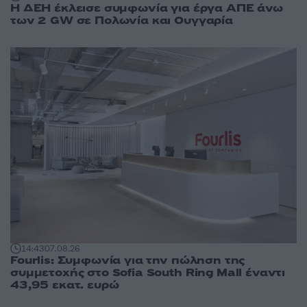
Η ΔΕΗ έκλεισε συμφωνία για έργα ΑΠΕ άνω
των 2 GW σε Πολωνία και Ουγγαρία
14:43
07.08.26
Fourlis: Συμφωνία για την πώληση της
συμμετοχής στο Sofia South Ring Mall έναντι
43,95 εκατ. ευρώ