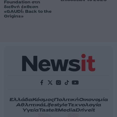
Foundation στη
διεθνή έκθεση
«GAUDÍ: Back to the
Origins»
Ελλάδα
Κόσμος
Πολιτική
Οικονομία
Αθλητικά
Lifestyle
Τεχνολογία
Υγεία
Tasteit
Media
Driveit