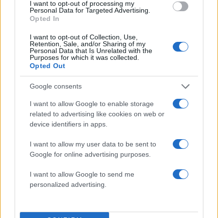
I want to opt-out of processing my
Personal Data for Targeted Advertising.
Opted In
I want to opt-out of Collection, Use,
Retention, Sale, and/or Sharing of my
Personal Data that Is Unrelated with the
Πιο δημοφιλή
Purposes for which it was collected.
Opted Out
1
Κωνσταντίνος Αργυρός και Αλεξάνδρα
Νίκα κάνουν διακοπές με πολυτελές γιοτ
Google consents
με τα δύο παιδιά τους
I want to allow Google to enable storage
2
Η Άννα Βίσση ξετρελάθηκε με μπάντα που
related to advertising like cookies on web or
έπαιζε Τσιτσάνη στο Φισκάρδο και τους
device identifiers in apps.
πρότεινε συνεργασία
3
Θρήνος για τον Λιονέλ Μέσι – Πέθανε ο
I want to allow my user data to be sent to
πατέρας του, Χόρχε
Google for online advertising purposes.
4
Ελίζαμπεθ Ελέτσι και Νεκτάριος Λεμονίδης
πήγαν στον Άγιο Νεκτάριο Βούλας για να
I want to allow Google to send me
πάρουν την ευχή για τον γιο τους
personalized advertising.
5
Ηφαίστειο Σαντορίνης: Ένας 15χρονος που
δεν πρόλαβε να ξεφύγει από το τσουνάμι
μπορεί να αλλάξει τη χρονολογία της