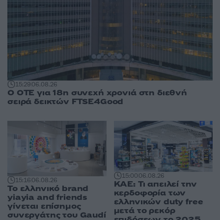
15:29
06.08.26
Ο ΟΤΕ για 18η συνεχή χρονιά στη διεθνή
σειρά δεικτών FTSE4Good
15:00
06.08.26
15:16
06.08.26
ΚΑΕ: Τι απειλεί την
Το ελληνικό brand
κερδοφορία των
yiayia and friends
ελληνικών duty free
γίνεται επίσημος
μετά το ρεκόρ
συνεργάτης του Gaudí
επιδόσεων το 2025