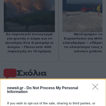
Σε πορτοκαλί συναγερμό
Μετέτρεψαν το
για φωτιές η χώρα και τη
Σαρακήνικο της Μήλου
Δευτέρα: Στα 9 μποφόρ οι
ελικοδρόμιο – «Πάρκα
άνεμοι – Πάνω από 400
το ελικόπτερο τους γι
πυρκαγιές σε 10 ημέρες
κάνουν μπάνιο
Σχόλια
newsit.gr -
Do Not Process My Personal
Information
Σχολίασε εδώ
If you wish to opt-out of the sale, sharing to third parties, or