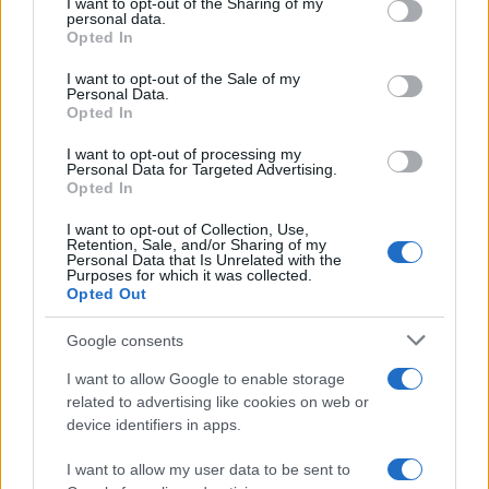
not limited to your visit or usage behaviour. You may click to
I want to opt-out of the Sharing of my
personal data.
grant or deny consent to Google and its third-party tags to
Opted In
use your data for below specified purposes in below Google
consent section.
I want to opt-out of the Sale of my
Personal Data.
Χρυσός σε περίοδο κρίσης:
Τα Στενά του Ορμού
Opted In
Τι έδειξαν οι μεγάλες
ανοίγουν (;), το πετρέ
οικονομικές καταρρεύσεις
«πέφτει», αλλά οι τιμέ
I want to opt-out of processing my
συνεχίζουν την ανηφ
Personal Data for Targeted Advertising.
Opted In
I want to opt-out of Collection, Use,
Σχόλια
Retention, Sale, and/or Sharing of my
Personal Data that Is Unrelated with the
Purposes for which it was collected.
Opted Out
Google consents
Σχολίασε εδώ
I want to allow Google to enable storage
related to advertising like cookies on web or
device identifiers in apps.
50 /50
I want to allow my user data to be sent to