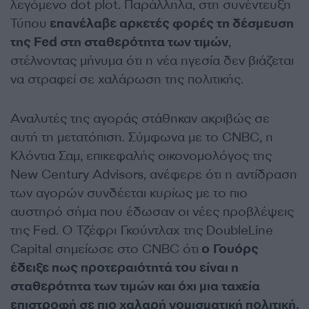
λεγόμενο dot plot. Παράλληλα, στη συνέντευξη
Τύπου
επανέλαβε αρκετές φορές τη δέσμευση
της Fed στη σταθερότητα των τιμών
,
στέλνοντας μήνυμα ότι η νέα ηγεσία δεν βιάζεται
να στραφεί σε χαλάρωση της πολιτικής.
Αναλυτές της αγοράς στάθηκαν ακριβώς σε
αυτή τη μετατόπιση. Σύμφωνα με το CNBC, η
Κλόντια Σαμ, επικεφαλής οικονομολόγος της
New Century Advisors, ανέφερε ότι η αντίδραση
των αγορών συνδέεται κυρίως με το πιο
αυστηρό σήμα που έδωσαν οι νέες προβλέψεις
της Fed. Ο Τζέφρι Γκούντλαχ της DoubleLine
Capital σημείωσε στο CNBC ότι
ο Γουόρς
έδειξε πως προτεραιότητά του είναι η
σταθερότητα των τιμών και όχι μια ταχεία
επιστροφή σε πιο χαλαρή νομισματική πολιτική.