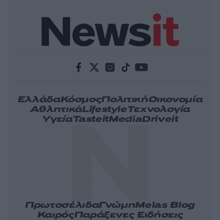
Ελλάδα
Κόσμος
Πολιτική
Οικονομία
Αθλητικά
Lifestyle
Τεχνολογία
Υγεία
Tasteit
Media
Driveit
Πρωτοσέλιδα
Γνώμη
Melas Blog
Καιρός
Παράξενες Ειδήσεις