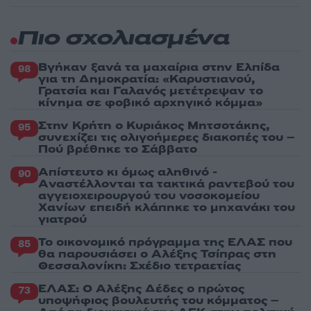
Πιο σχολιασμένα
Βγήκαν ξανά τα μαχαίρια στην Ελπίδα
98
για τη Δημοκρατία: «Καρυστιανού,
Γρατσία και Γαλανός μετέτρεψαν το
κίνημα σε φοβικό αρχηγικό κόμμα»
Στην Κρήτη ο Κυριάκος Μητσοτάκης,
95
συνεχίζει τις ολιγοήμερες διακοπές του –
Πού βρέθηκε το Σάββατο
Απίστευτο κι όμως αληθινό -
90
Aναστέλλονται τα τακτικά ραντεβού του
αγγειοχειρουργού του νοσοκομείου
Χανίων επειδή κλάπηκε το μηχανάκι του
γιατρού
Το οικονομικό πρόγραμμα της ΕΛΑΣ που
85
θα παρουσιάσει ο Αλέξης Τσίπρας στη
Θεσσαλονίκη: Σχέδιο τετραετίας
ΕΛΑΣ: Ο Αλέξης Δέδες ο πρώτος
73
υποψήφιος βουλευτής του κόμματος –