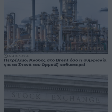
07:41
07.08.26
Πετρέλαιο: Άνοδος στο Brent όσο η συμφωνία
για τα Στενά του Ορμούζ καθυστερεί