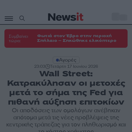
Μετάβαση
σε
o
33
περιεχόμενο
Φωτιά στον Έβρο στην περιοχή
Συμβαίνει
Σπήλαιο – Σηκώθηκε ελικόπτερο
τώρα:
Αγορές
23:03
Τετάρτη 17 Ιουνίου 2026
Wall Street:
Κατρακύλησαν οι μετοχές
μετά το σήμα της Fed για
πιθανή αύξηση επιτοκίων
Οι αποδόσεις των ομολόγων ανέβηκαν
απότομα μετά τις νέες προβλέψεις της
κεντρικής τράπεζας για τον πληθωρισμό και
το κόστος χρήματος