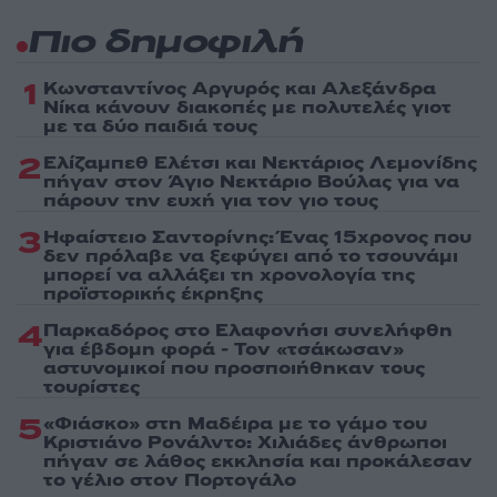
Πιο δημοφιλή
1
Κωνσταντίνος Αργυρός και Αλεξάνδρα
Νίκα κάνουν διακοπές με πολυτελές γιοτ
με τα δύο παιδιά τους
2
Ελίζαμπεθ Ελέτσι και Νεκτάριος Λεμονίδης
πήγαν στον Άγιο Νεκτάριο Βούλας για να
πάρουν την ευχή για τον γιο τους
3
Ηφαίστειο Σαντορίνης: Ένας 15χρονος που
δεν πρόλαβε να ξεφύγει από το τσουνάμι
μπορεί να αλλάξει τη χρονολογία της
προϊστορικής έκρηξης
4
Παρκαδόρος στο Ελαφονήσι συνελήφθη
για έβδομη φορά - Τον «τσάκωσαν»
αστυνομικοί που προσποιήθηκαν τους
τουρίστες
5
«Φιάσκο» στη Μαδέιρα με το γάμο του
Κριστιάνο Ρονάλντο: Χιλιάδες άνθρωποι
πήγαν σε λάθος εκκλησία και προκάλεσαν
το γέλιο στον Πορτογάλο