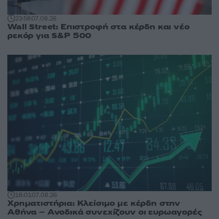
23:58
07.08.26
Wall Street: Επιστροφή στα κέρδη και νέο
ρεκόρ για S&P 500
18:01
07.08.26
Χρηματιστήρια: Κλείσιμο με κέρδη στην
Αθήνα – Ανοδικά συνεχίζουν οι ευρωαγορές