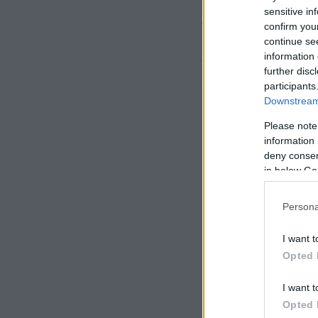
εννεάμηνο Ιανουαρ
sensitive in
των μετοχών.
confirm you
continue se
information 
Το ενδιαφέρον σήμ
further disc
ανακοινώσει την αξ
participants
Downstream 
προοπτική).
Please note
information 
deny consent
in below Go
Persona
I want t
Opted 
I want t
Opted 