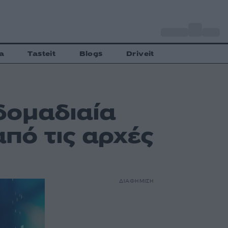
o
Αθήνα
27
C
a
Tasteit
Blogs
Driveit
δομαδιαία
πό τις αρχές
ΔΙΑΦΗΜΙΣΗ