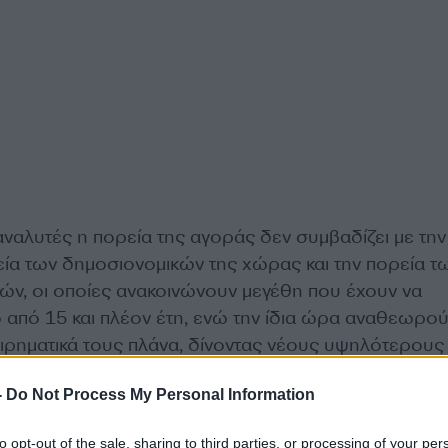
ναλυτές η πορεία της αγοράς δεν συμβαδίζει με την
εία των δημοσιονομικών της χώρας και την πορεία τ
ιών, οι οποίες ανακοινώνουν μεγέθη που έχουν να
από 15 και πλέον έτη, ενώ την ίδια ώρα αναθεωρο
ειρηματικά τους πλάνα, δίνοντας νέους υψηλότερους
-
Do Not Process My Personal Information
ματα που ανακοινώνουν οι εισηγμένες εταιρείες για 
to opt-out of the sale, sharing to third parties, or processing of your per