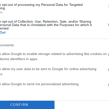
to opt-out of processing my Personal Data for Targeted
ing.
In
o opt-out of Collection, Use, Retention, Sale, and/or Sharing
ersonal Data that Is Unrelated with the Purposes for which it
lected.
Out
consents
o allow Google to enable storage related to advertising like cookies on
evice identifiers in apps.
o allow my user data to be sent to Google for online advertising
s.
to allow Google to send me personalized advertising.
ση του αξιόχρεου του Δημοσίου στην επενδυτική βα
άρκεια του δεύτερου εξαμήνου του 2023 από τους οίκ
CONFIRM