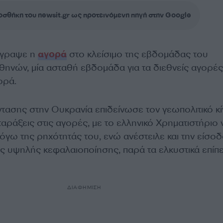
σθήκη του newsit.gr ως προτεινόμενη πηγή στην Google
έγραψε η
αγορά
στο κλείσιμο της εβδομάδας του
ηνών, μία ασταθή εβδομάδα για τα διεθνείς αγορές
ορά.
ντασης στην Ουκρανία επιδείνωσε τον γεωπολιτικό κ
αράξεις στις αγορές, με το ελληνικό Χρηματιστήριο 
λόγω της ρηχότητάς του, ενώ ανέστειλε και την είσο
ης υψηλής κεφαλαιοποίησης, παρά τα ελκυστικά επίπ
ΔΙΑΦΗΜΙΣΗ