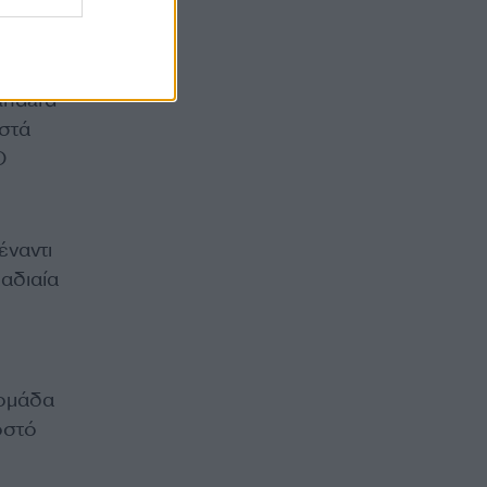
αι
Ba1,
andard
ιστά
Ο
έναντι
αδιαία
δομάδα
οστό