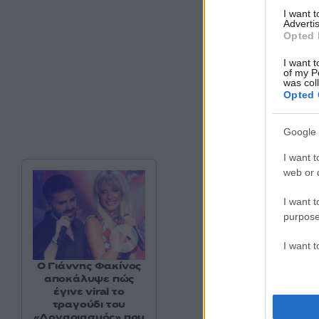
I want 
Advertis
Opted 
I want t
of my P
was col
Opted 
Google 
I want t
web or d
I want t
purpose
I want 
Ο Γιάννης Φακίνος
αποκάλυψε πώς
Μετά την αναβάθμι
έγινε viral το
τραγούδι του
(ΒΒΒ-) κατά τη δι
«Λογαριασμός» που