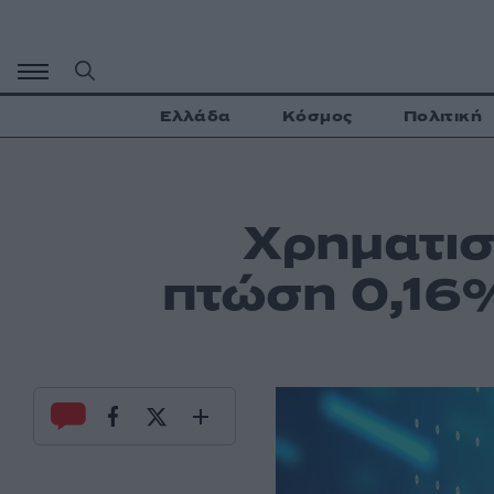
Μετάβαση
σε
περιεχόμενο
Ελλάδα
Κόσμος
Πολιτική
Χρηματισ
πτώση 0,16%