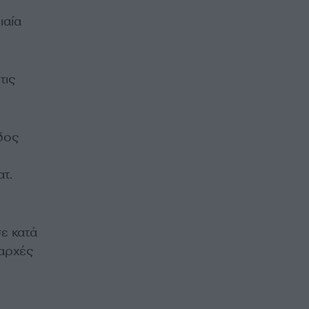
ιαία
τις
δος
τ.
ε κατά
 αρχές