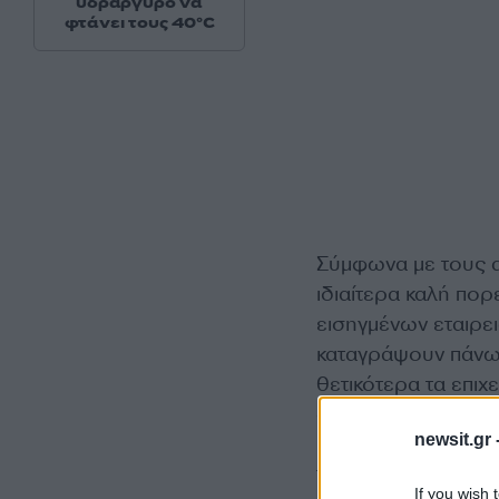
υδράργυρο να
φτάνει τους 40°C
Σύμφωνα με τους α
ιδιαίτερα καλή πορ
εισηγμένων εταιρε
καταγράψουν πάνω 
θετικότερα τα επιχ
στόχους.
newsit.gr 
Τα θετικά αποτελέσ
If you wish 