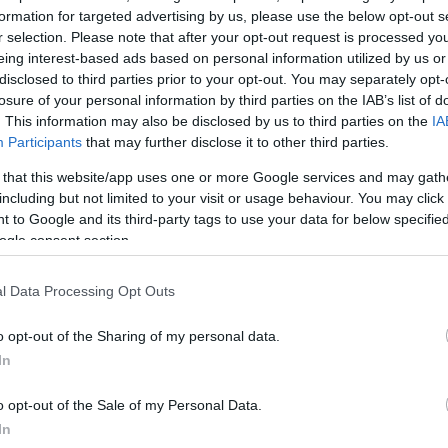
ίου- Σεπτεμβρίου 2024 δεν έχουν αποτυπωθεί στις τ
formation for targeted advertising by us, please use the below opt-out s
r selection. Please note that after your opt-out request is processed y
eing interest-based ads based on personal information utilized by us or
disclosed to third parties prior to your opt-out. You may separately opt-
ερα στρέφεται στην οίκο αξιολόγησης Fitch, που θα
losure of your personal information by third parties on the IAB’s list of
ιολόγησή του για το ελληνικό αξιόχρεο (“ΒΒΒ-” στα
. This information may also be disclosed by us to third parties on the
IA
Participants
that may further disclose it to other third parties.
 that this website/app uses one or more Google services and may gath
ΔΙΑΦΗΜΙΣΗ
including but not limited to your visit or usage behaviour. You may click 
 to Google and its third-party tags to use your data for below specifi
ogle consent section.
l Data Processing Opt Outs
o opt-out of the Sharing of my personal data.
In
o opt-out of the Sale of my Personal Data.
In