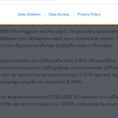
orningstar, Standard & Poor’s, Fitch Ratings, R&I κ
ης και την αναβάθμιση από τη Moody’s στη βαθμίδα 
Data Deletion
Data Access
Privacy Policy
η διάρκεια του τρέχοντος έτους η αναβάθμιση των
ληνικής οικονομίας από τους οίκους αξιολόγησης St
DBRS Morningstar και Moody’s. Το γεγονός αυτό καθ
βάθμιση του αξιόχρεου κατά τους προσεχείς μήνες. 
ν έχει δώσει επενδυτική βαθμίδα είναι η Moody’s.
Τιμών έκλεισε την εβδομάδα στις 1.401,58 μονάδες, 
 της προηγούμενης εβδομάδας, σημειώνοντας εβδομ
πό τις αρχές του μήνα ενισχύεται 1,37% και από τις
αταγράφει κέρδη σε ποσοστό 8,39%.
λής κεφαλαιοποίησης FTSE/ASE 25 έκλεισε την εβ
,03% και από τις αρχές του 2024 ενισχύεται σε ποσ