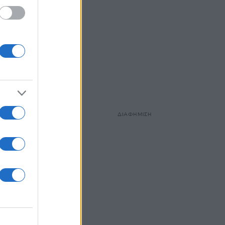
ΔΙΑΦΗΜΙΣΗ
θμίδα
ους