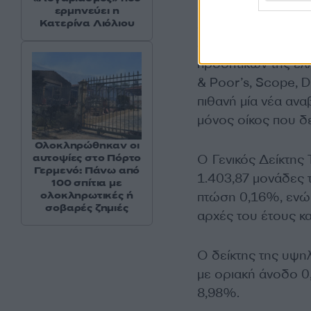
αξιολόγησης DBRS M
ερμηνεύει η
Κατερίνα Λιόλιου
Scope, καθώς επίσ
ακολούθησε κατά τ
προοπτικών της ελ
& Poor’s, Scope, 
πιθανή μία νέα ανα
μόνος οίκος που δε
Ολοκληρώθηκαν οι
O Γενικός Δείκτης 
αυτοψίες στο Πόρτο
Γερμενό: Πάνω από
1.403,87 μονάδες
100 σπίτια με
πτώση 0,16%, ενώ α
ολοκληρωτικές ή
σοβαρές ζημιές
αρχές του έτους κ
Ο δείκτης της υψη
με οριακή άνοδο 0
8,98%.