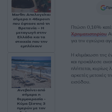
Προ
Marfin: Απολογείται
σήμερα η 46χρονη
που έφτασε από τη
Πτώση 0,16% κατ
Βρετανία – Η
μεταγωγή στην
Χρηματιστηρίου
Αθ
Ελλάδα και τα
για την εγχώρια αγ
στοιχεία που την
εμπλέκουν
Η κλιμάκωση της έ
και προκάλεσε ανατ
πλήττεται, κυρίως 
αρκετές μετοχές τ
εισόδου.
Ανεβαίνει από
σήμερα η
θερμοκρασία -
Κύμα ζέστης 3
ημερών με τον