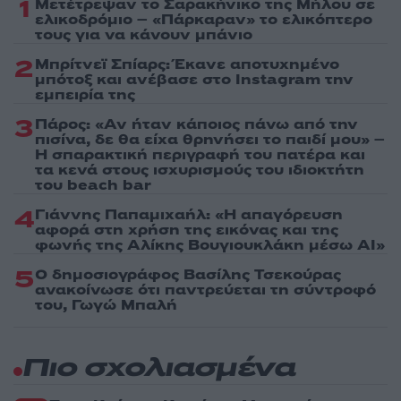
1
Μετέτρεψαν το Σαρακήνικο της Μήλου σε
ελικοδρόμιο – «Πάρκαραν» το ελικόπτερο
τους για να κάνουν μπάνιο
2
Μπρίτνεϊ Σπίαρς: Έκανε αποτυχημένο
μπότοξ και ανέβασε στο Instagram την
εμπειρία της
3
Πάρος: «Αν ήταν κάποιος πάνω από την
πισίνα, δε θα είχα θρηνήσει το παιδί μου» –
Η σπαρακτική περιγραφή του πατέρα και
τα κενά στους ισχυρισμούς του ιδιοκτήτη
του beach bar
4
Γιάννης Παπαμιχαήλ: «Η απαγόρευση
αφορά στη χρήση της εικόνας και της
φωνής της Αλίκης Βουγιουκλάκη μέσω AI»
5
Ο δημοσιογράφος Βασίλης Τσεκούρας
ανακοίνωσε ότι παντρεύεται τη σύντροφό
του, Γωγώ Μπαλή
Πιο σχολιασμένα