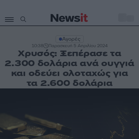
Μετάβαση
σε
o
27
περιεχόμενο
Αγορές
10:38
Παρασκευή 5 Απριλίου 2024
Χρυσός: Ξεπέρασε τα
2.300 δολάρια ανά ουγγιά
και οδεύει ολοταχώς για
τα 2.600 δολάρια