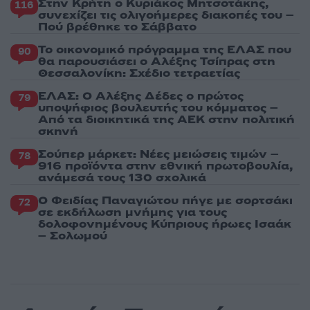
Στην Κρήτη ο Κυριάκος Μητσοτάκης,
116
συνεχίζει τις ολιγοήμερες διακοπές του –
Πού βρέθηκε το Σάββατο
Το οικονομικό πρόγραμμα της ΕΛΑΣ που
90
θα παρουσιάσει ο Αλέξης Τσίπρας στη
Θεσσαλονίκη: Σχέδιο τετραετίας
ΕΛΑΣ: Ο Αλέξης Δέδες ο πρώτος
79
υποψήφιος βουλευτής του κόμματος –
Από τα διοικητικά της ΑΕΚ στην πολιτική
σκηνή
Σούπερ μάρκετ: Νέες μειώσεις τιμών –
78
916 προϊόντα στην εθνική πρωτοβουλία,
ανάμεσά τους 130 σχολικά
Ο Φειδίας Παναγιώτου πήγε με σορτσάκι
72
σε εκδήλωση μνήμης για τους
δολοφονημένους Κύπριους ήρωες Ισαάκ
– Σολωμού