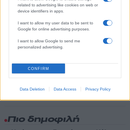
related to advertising like cookies on web or
Υποβολή σχολίου
device identifiers in apps.
I want to allow my user data to be sent to
Όροι Χρήσης
. Το site προστατεύεται από reCAPTCHA, ισχύουν
Πολιτική Απορρήτου
&
Όροι Χρήσης
της Google.
Google for online advertising purposes.
Αγορές
I want to allow Google to send me
ΔΟΛΑΡΙΑ
ΧΡΥΣΟΣ
personalized advertising.
Share:
CONFIRM
Ακολουθήστε το Νewsit.gr στο
Google News
και
ενημερωθείτε πρώτοι για όλη την ειδησεογραφία και τα
τελευταία νέα
της ημέρας
Data Deletion
Data Access
Privacy Policy
Πιο δημοφιλή