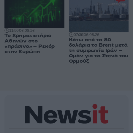
11:50
06.08.26
07:39
06.08.26
Το Χρηματιστήριο
Κάτω από τα 80
Αθηνών στο
δολάρια το Brent μετά
«πράσινο» – Ρεκόρ
τη συμφωνία Ιράν –
στην Ευρώπη
Ομάν για τα Στενά του
Ορμούζ