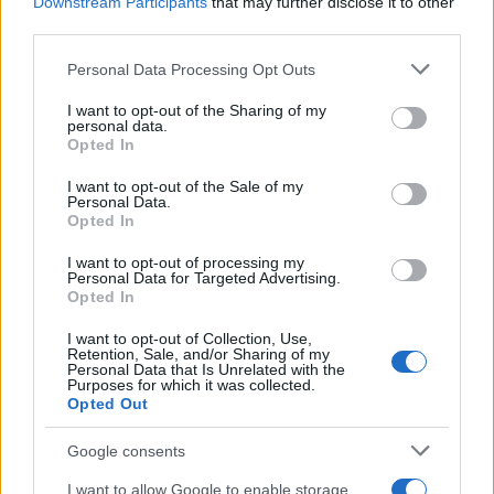
Downstream Participants
that may further disclose it to other
Μήλος: Οι «γκρίζες ζώνες»
«Εκρηκτικό κοκτέιλ
third parties.
του νόμου για την
σήμερα με ανέμους έω
προσγείωση του
μποφόρ και θερμοκρα
Please note that this website/app uses one or more Google
ελικοπτέρου στο
στους 39°C - Την Πέμ
Personal Data Processing Opt Outs
services and may gather and store information including but
Σαρακήνικο
υποχωρεί ο υδράργυ
not limited to your visit or usage behaviour. You may click to
I want to opt-out of the Sharing of my
personal data.
grant or deny consent to Google and its third-party tags to
Opted In
Σχόλια
use your data for below specified purposes in below Google
consent section.
I want to opt-out of the Sale of my
Personal Data.
Opted In
I want to opt-out of processing my
Personal Data for Targeted Advertising.
Σχολίασε εδώ
Opted In
I want to opt-out of Collection, Use,
Retention, Sale, and/or Sharing of my
50 /50
Personal Data that Is Unrelated with the
Purposes for which it was collected.
Opted Out
Google consents
2000 /2000
I want to allow Google to enable storage