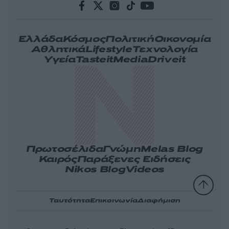
Ελλάδα
Κόσμος
Πολιτική
Οικονομία
Αθλητικά
Lifestyle
Τεχνολογία
Υγεία
Tasteit
Media
Driveit
Πρωτοσέλιδα
Γνώμη
Melas Blog
Καιρός
Παράξενες Ειδήσεις
Nikos Blog
Videos
Ταυτότητα
Επικοινωνία
Διαφήμιση