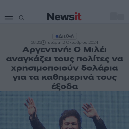
Μετάβαση
σε
o
27
περιεχόμενο
Διεθνή
18:21
Τετάρτη 2 Οκτωβρίου 2024
Αργεντινή: Ο Μιλέι
αναγκάζει τους πολίτες να
χρησιμοποιούν δολάρια
για τα καθημερινά τους
έξοδα