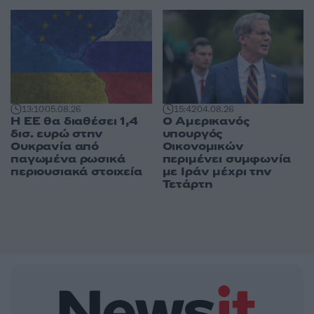
13:10
05.08.26
15:42
04.08.26
Η ΕΕ θα διαθέσει 1,4
Ο Αμερικανός
δισ. ευρώ στην
υπουργός
Ουκρανία από
Οικονομικών
παγωμένα ρωσικά
περιμένει συμφωνία
περιουσιακά στοιχεία
με Ιράν μέχρι την
Τετάρτη