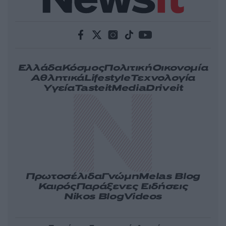
Ελλάδα
Κόσμος
Πολιτική
Οικονομία
Αθλητικά
Lifestyle
Τεχνολογία
Υγεία
Tasteit
Media
Driveit
Πρωτοσέλιδα
Γνώμη
Melas Blog
Καιρός
Παράξενες Ειδήσεις
Nikos Blog
Videos