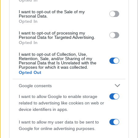
2
Opted In
use your data for below specified purposes in below Google
μπότοξ και ανέβασε στο Instagram την
εμπειρία της
consent section.
I want to opt-out of the Sale of my
Personal Data.
3
Πάρος: «Αν ήταν κάποιος πάνω από την
Opted In
πισίνα, δε θα είχα θρηνήσει το παιδί μου» –
Η σπαρακτική περιγραφή του πατέρα και
I want to opt-out of processing my
τα κενά στους ισχυρισμούς του ιδιοκτήτη
Personal Data for Targeted Advertising.
του beach bar
Opted In
4
Γιάννης Παπαμιχαήλ: «Η απαγόρευση
I want to opt-out of Collection, Use,
αφορά στη χρήση της εικόνας και της
Retention, Sale, and/or Sharing of my
φωνής της Αλίκης Βουγιουκλάκη μέσω AI»
Personal Data that Is Unrelated with the
Purposes for which it was collected.
5
Ο δημοσιογράφος Βασίλης Τσεκούρας
Opted Out
ανακοίνωσε ότι παντρεύεται τη σύντροφό
του, Γωγώ Μπαλή
Google consents
I want to allow Google to enable storage
Πιο σχολιασμένα
related to advertising like cookies on web or
device identifiers in apps.
Στην Κρήτη ο Κυριάκος Μητσοτάκης,
116
συνεχίζει τις ολιγοήμερες διακοπές του –
I want to allow my user data to be sent to
Πού βρέθηκε το Σάββατο
Google for online advertising purposes.
Το οικονομικό πρόγραμμα της ΕΛΑΣ που