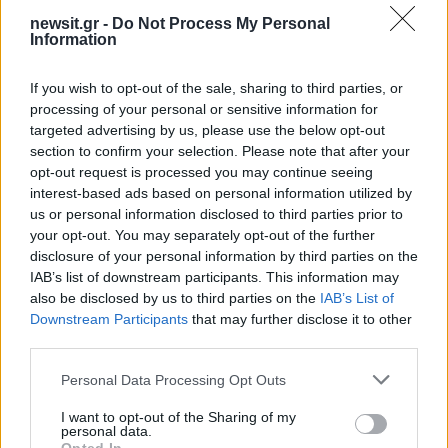
Όροι Χρήσης
. Το site προστατεύεται από reCAPTCHA, ισχύουν
Πολιτική Απορρήτου
&
Όροι Χρήσης
της Google.
newsit.gr -
Do Not Process My Personal
Information
Διεθνή
ΑΡΓΕΝΤΙΝΗ
ΔΟΛΑΡΙΑ
ΧΑΒΙΕΡ ΜΙΛΕΙ
If you wish to opt-out of the sale, sharing to third parties, or
processing of your personal or sensitive information for
Share:
targeted advertising by us, please use the below opt-out
section to confirm your selection. Please note that after your
Ακολουθήστε το Νewsit.gr στο
Google News
και
opt-out request is processed you may continue seeing
ενημερωθείτε πρώτοι για όλη την ειδησεογραφία και τα
interest-based ads based on personal information utilized by
τελευταία νέα
της ημέρας
us or personal information disclosed to third parties prior to
your opt-out. You may separately opt-out of the further
disclosure of your personal information by third parties on the
IAB’s list of downstream participants. This information may
also be disclosed by us to third parties on the
IAB’s List of
Downstream Participants
that may further disclose it to other
Πιο δημοφιλή
third parties.
1
Please note that this website/app uses one or more Google
Μετέτρεψαν το Σαρακήνικο της Μήλου σε
Personal Data Processing Opt Outs
ελικοδρόμιο – «Πάρκαραν» το ελικόπτερο
services and may gather and store information including but
τους για να κάνουν μπάνιο
not limited to your visit or usage behaviour. You may click to
I want to opt-out of the Sharing of my
personal data.
grant or deny consent to Google and its third-party tags to
Μπρίτνεϊ Σπίαρς: Έκανε αποτυχημένο