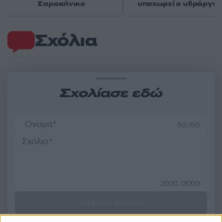
Σαρακήνικο
υποχωρεί ο υδράργυ
Σχόλια
Σχολίασε εδώ
50 /50
2000 /2000
Υποβολή σχολίου