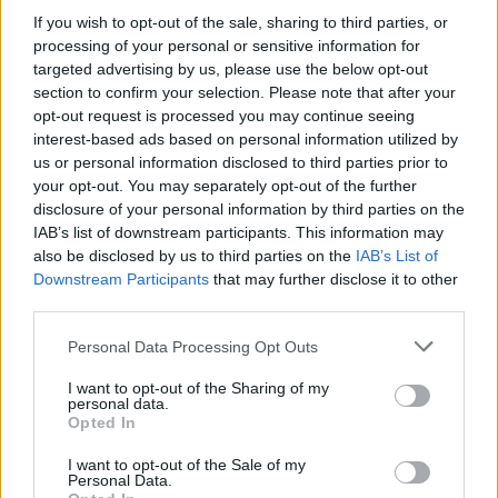
κυρώσεις, λέει η Μόσχα
If you wish to opt-out of the sale, sharing to third parties, or
processing of your personal or sensitive information for
targeted advertising by us, please use the below opt-out
Ωστόσο, το ρωσικό υπουργείο Εξωτερικών
section to confirm your selection. Please note that after your
υποστήριξε ότι
οι κυρώσεις της Ευρωπαϊκής
opt-out request is processed you may continue seeing
Ένωσης εναντίον της Ρωσίας λειτουργούν
interest-based ads based on personal information utilized by
κυρίως εναντίον του ίδιου του ευρωπαϊκού
us or personal information disclosed to third parties prior to
your opt-out. You may separately opt-out of the further
συνασπισμού, προσθέτοντας ότι οι ελίτ της ΕΕ
disclosure of your personal information by third parties on the
δεν μπορούν απλούστατα να δεχθούν ότι οι
IAB’s list of downstream participants. This information may
κυρώσεις τους δεν λειτουργούν.
also be disclosed by us to third parties on the
IAB’s List of
Downstream Participants
that may further disclose it to other
third parties.
Το ρωσικό υπουργείο Εξωτερικών ανακοίνωσε
Please note that this website/app uses one or more Google
επίσης σήμερα ότι
οι αμερικανικές ενεργειακές
Personal Data Processing Opt Outs
services and may gather and store information including but
κυρώσεις είναι εξαιρετικά αντιπαραγωγικές
not limited to your visit or usage behaviour. You may click to
I want to opt-out of the Sharing of my
personal data.
όσον αφορά την αναζήτηση της ειρήνης στην
grant or deny consent to Google and its third-party tags to
Opted In
use your data for below specified purposes in below Google
Ουκρανία.
consent section.
I want to opt-out of the Sale of my
Personal Data.