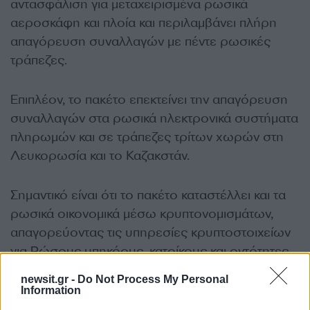
αντασφάλιση για μεταχειρισμένα ρωσικά
αεροσκάφη και πλοία και περιλαμβάνει πλήρη
απαγόρευση συναλλαγών με πέντε ρωσικές
τράπεζες.
Επιπλέον, το πακέτο επεκτείνει την απαγόρευση
συναλλαγών στα ρωσικά ηλεκτρονικά συστήματα
πληρωμών και σε τράπεζες τρίτων χωρών στη
Λευκορωσία και το Καζακστάν.
Σημαντικό είναι ότι το πακέτο καταστέλλει και τα
ρωσικά οικονομικά μέσω κρυπτονομισμάτων,
απαγορεύοντας τις υπηρεσίες κρυπτοστοιχείων
για Ρώσους υπηκόους, κατοίκους και οντότητες.
newsit.gr -
Do Not Process My Personal
Information
«Δεν λειτουργούν» οι ευρωπαϊκές