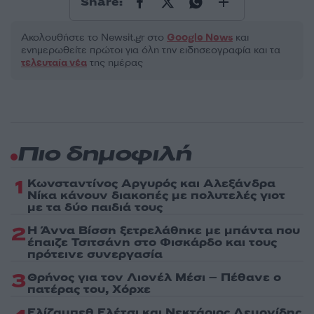
Share:
Ακολουθήστε το Νewsit.gr στο
Google News
και
ενημερωθείτε πρώτοι για όλη την ειδησεογραφία και τα
τελευταία νέα
της ημέρας
Πιο δημοφιλή
1
Κωνσταντίνος Αργυρός και Αλεξάνδρα
Νίκα κάνουν διακοπές με πολυτελές γιοτ
με τα δύο παιδιά τους
2
Η Άννα Βίσση ξετρελάθηκε με μπάντα που
έπαιζε Τσιτσάνη στο Φισκάρδο και τους
πρότεινε συνεργασία
3
Θρήνος για τον Λιονέλ Μέσι – Πέθανε ο
πατέρας του, Χόρχε
Ελίζαμπεθ Ελέτσι και Νεκτάριος Λεμονίδης