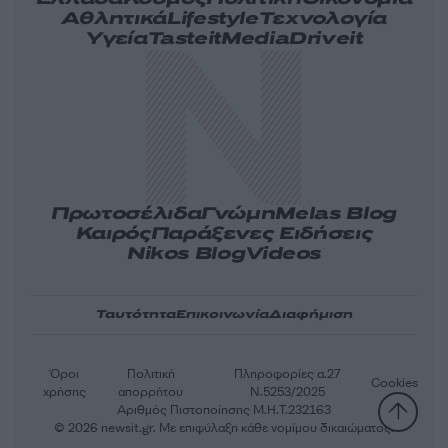
Αθλητικά
Lifestyle
Τεχνολογία
Υγεία
Tasteit
Media
Driveit
Πρωτοσέλιδα
Γνώμη
Melas Blog
Καιρός
Παράξενες Ειδήσεις
Nikos Blog
Videos
Ταυτότητα
Επικοινωνία
Διαφήμιση
Όροι
Πολιτική
Πληροφορίες α.27
Cookies
χρήσης
απορρήτου
Ν.5253/2025
Αριθμός Πιστοποίησης Μ.Η.Τ.232163
© 2026 newsit.gr. Με επιφύλαξη κάθε νομίμου δικαιώματος.