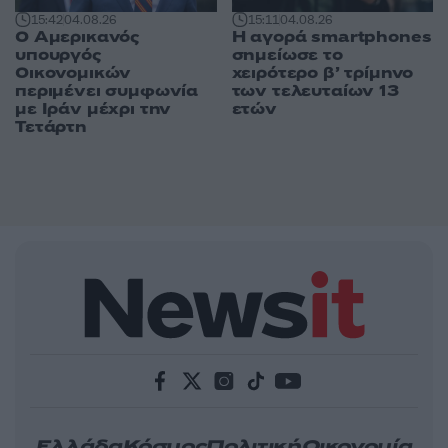
15:42
04.08.26
15:11
04.08.26
Ο Αμερικανός
Η αγορά smartphones
υπουργός
σημείωσε το
Οικονομικών
χειρότερο β’ τρίμηνο
περιμένει συμφωνία
των τελευταίων 13
με Ιράν μέχρι την
ετών
Τετάρτη
Ελλάδα
Κόσμος
Πολιτική
Οικονομία