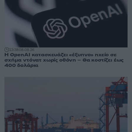
13:38
08.08.26
Η OpenAI κατασκευάζει «έξυπνο» ηχείο σε
σχήμα ντόνατ χωρίς οθόνη – Θα κοστίζει έως
400 δολάρια