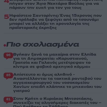
4
πήγαν στον Άγιο Νεκτάριο Βούλας για να
πάρουν την ευχή για τον γιο τους
5
Ηφαίστειο Σαντορίνης: Ένας 15χρονος που
δεν πρόλαβε να ξεφύγει από το τσουνάμι
μπορεί να αλλάξει τη χρονολογία της
προϊστορικής έκρηξης
Πιο σχολιασμένα
Βγήκαν ξανά τα μαχαίρια στην Ελπίδα
96
για τη Δημοκρατία: «Καρυστιανού,
Γρατσία και Γαλανός μετέτρεψαν το
κίνημα σε φοβικό αρχηγικό κόμμα»
Απίστευτο κι όμως αληθινό -
85
Aναστέλλονται τα τακτικά ραντεβού του
αγγειοχειρουργού του νοσοκομείου
Χανίων επειδή κλάπηκε το μηχανάκι του
γιατρού
Στην Κρήτη ο Κυριάκος Μητσοτάκης,
81
συνεχίζει τις ολιγοήμερες διακοπές του –
Πού βρέθηκε το Σάββατο