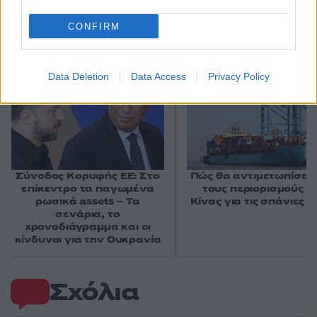
Αν τα χάσατε
CONFIRM
Data Deletion
Data Access
Privacy Policy
Σύνοδος Κορυφής ΕΕ: Στο
Πώς θα αντιμετωπίσει 
επίκεντρο τα παγωμένα
τους περιορισμούς τ
ρωσικά assets – Τα
Κίνας για τις σπάνιες γ
σενάρια, το
χρονοδιάγραμμα και οι
κίνδυνοι για την Ουκρανία
Σχόλια