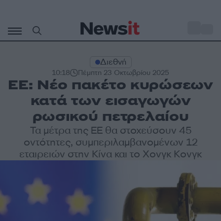
Μετάβαση
σε
o
32
περιεχόμενο
Διεθνή
10:18
Πέμπτη 23 Οκτωβρίου 2025
ΕΕ: Νέο πακέτο κυρώσεων
κατά των εισαγωγών
ρωσικού πετρελαίου
Τα μέτρα της ΕΕ θα στοχεύσουν 45
οντότητες, συμπεριλαμβανομένων 12
εταιρειών στην Κίνα και το Χονγκ Κονγκ