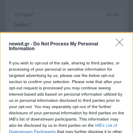
50 /50
newsit.gr -
Do Not Process My Personal
Information
2000 /2000
Υποβολή σχολίου
If you wish to opt-out of the sale, sharing to third parties, or
processing of your personal or sensitive information for
Όροι Χρήσης
. Το site προστατεύεται από reCAPTCHA, ισχύουν
targeted advertising by us, please use the below opt-out
Πολιτική Απορρήτου
&
Όροι Χρήσης
της Google.
section to confirm your selection. Please note that after your
opt-out request is processed you may continue seeing
Διεθνή
interest-based ads based on personal information utilized by
ΕΠΙΤΟΚΙΑ
us or personal information disclosed to third parties prior to
ΕΥΡΩΠΑΙΚΗ ΚΕΝΤΡΙΚΗ ΤΡΑΠΕΖΑ
your opt-out. You may separately opt-out of the further
ΚΡΙΣΤΙΝ ΛΑΓΚΑΡΝΤ
disclosure of your personal information by third parties on the
IAB’s list of downstream participants. This information may
Share:
also be disclosed by us to third parties on the
IAB’s List of
Downstream Participants
that may further disclose it to other