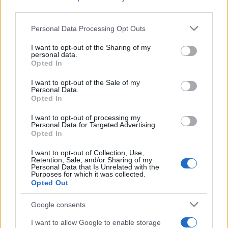
third parties.
Ακολουθήστε το Νewsit.gr στο
Google News
και
ενημερωθείτε πρώτοι για όλη την ειδησεογραφία και τα
Please note that this website/app uses one or more Google
τελευταία νέα
της ημέρας
Personal Data Processing Opt Outs
services and may gather and store information including but
not limited to your visit or usage behaviour. You may click to
I want to opt-out of the Sharing of my
personal data.
grant or deny consent to Google and its third-party tags to
Opted In
use your data for below specified purposes in below Google
consent section.
I want to opt-out of the Sale of my
Personal Data.
Πιο δημοφιλή
Opted In
1
Πάρος: «Αν ήταν κάποιος πάνω από την
I want to opt-out of processing my
πισίνα, δε θα είχα θρηνήσει το παιδί μου» –
Personal Data for Targeted Advertising.
Η σπαρακτική περιγραφή του πατέρα και
Opted In
τα κενά στους ισχυρισμούς του ιδιοκτήτη
του beach bar
I want to opt-out of Collection, Use,
Retention, Sale, and/or Sharing of my
2
Μπρίτνεϊ Σπίαρς: Έκανε αποτυχημένο
Personal Data that Is Unrelated with the
Purposes for which it was collected.
μπότοξ και ανέβασε στο Instagram την
Opted Out
εμπειρία της
3
Ο δημοσιογράφος Βασίλης Τσεκούρας
Google consents
ανακοίνωσε ότι παντρεύεται τη σύντροφό
του, Γωγώ Μπαλή
I want to allow Google to enable storage