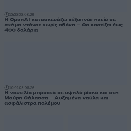
13:38
08.08.26
Η OpenAI κατασκευάζει «έξυπνο» ηχείο σε
σχήμα ντόνατ χωρίς οθόνη – Θα κοστίζει έως
400 δολάρια
10:01
08.08.26
Η ναυτιλία μπροστά σε υψηλό ρίσκο και στη
Μαύρη Θάλασσα – Αυξημένα ναύλα και
ασφάλιστρα πολέμου