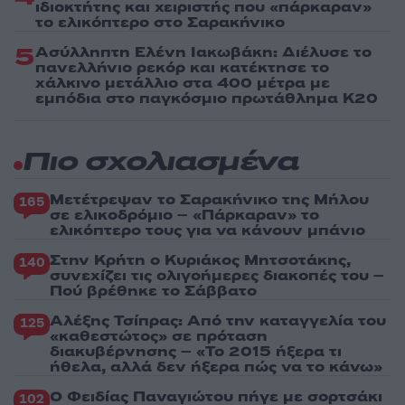
ιδιοκτήτης και χειριστής που «πάρκαραν»
το ελικόπτερο στο Σαρακήνικο
5
Ασύλληπτη Ελένη Ιακωβάκη: Διέλυσε το
πανελλήνιο ρεκόρ και κατέκτησε το
χάλκινο μετάλλιο στα 400 μέτρα με
εμπόδια στο παγκόσμιο πρωτάθλημα Κ20
Πιο σχολιασμένα
Μετέτρεψαν το Σαρακήνικο της Μήλου
165
σε ελικοδρόμιο – «Πάρκαραν» το
ελικόπτερο τους για να κάνουν μπάνιο
Στην Κρήτη ο Κυριάκος Μητσοτάκης,
140
συνεχίζει τις ολιγοήμερες διακοπές του –
Πού βρέθηκε το Σάββατο
Αλέξης Τσίπρας: Από την καταγγελία του
125
«καθεστώτος» σε πρόταση
διακυβέρνησης – «Το 2015 ήξερα τι
ήθελα, αλλά δεν ήξερα πώς να το κάνω»
Ο Φειδίας Παναγιώτου πήγε με σορτσάκι
102