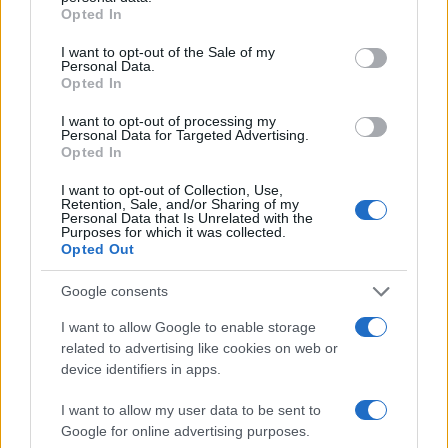
grant or deny consent to Google and its third-party tags to
Σχολίασε εδώ
Opted In
use your data for below specified purposes in below Google
consent section.
I want to opt-out of the Sale of my
Personal Data.
50 /50
Opted In
I want to opt-out of processing my
Personal Data for Targeted Advertising.
Opted In
I want to opt-out of Collection, Use,
2000 /2000
Retention, Sale, and/or Sharing of my
Personal Data that Is Unrelated with the
Υποβολή σχολίου
Purposes for which it was collected.
Opted Out
Όροι Χρήσης
. Το site προστατεύεται από reCAPTCHA, ισχύουν
Google consents
Πολιτική Απορρήτου
&
Όροι Χρήσης
της Google.
Διεθνή
I want to allow Google to enable storage
related to advertising like cookies on web or
ΕΠΙΤΟΚΙΑ
ΤΡΑΠΕΖΑ ΤΗΣ ΙΑΠΩΝΙΑΣ
device identifiers in apps.
Share:
I want to allow my user data to be sent to
Google for online advertising purposes.
Ακολουθήστε το Νewsit.gr στο
Google News
και