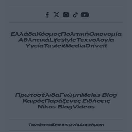
Ελλάδα
Κόσμος
Πολιτική
Οικονομία
Αθλητικά
Lifestyle
Τεχνολογία
Υγεία
Tasteit
Media
Driveit
Πρωτοσέλιδα
Γνώμη
Melas Blog
Καιρός
Παράξενες Ειδήσεις
Nikos Blog
Videos
Ταυτότητα
Επικοινωνία
Διαφήμιση