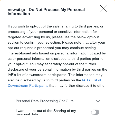
Αν τα χάσατε
newsit.gr -
Do Not Process My Personal
Information
If you wish to opt-out of the sale, sharing to third parties, or
processing of your personal or sensitive information for
targeted advertising by us, please use the below opt-out
Συγκλονιστικές εικόνες
Κίνδυνος για ακραί
section to confirm your selection. Please note that after your
από το σεισμό των 7,4
εξέλιξη πυρκαγιάς σε
opt-out request is processed you may continue seeing
ρίχτερ στην Κολομβία - Σε
περιοχές την Τρίτη 
interest-based ads based on personal information utilized by
κατάσταση έκτακτης
Δυναμώνει το μελτέμι
us or personal information disclosed to third parties prior to
ανάγκης η χώρα που μετρά
Πέμπτη
your opt-out. You may separately opt-out of the further
περισσότερους από 110
νεκρούς
disclosure of your personal information by third parties on the
IAB’s list of downstream participants. This information may
also be disclosed by us to third parties on the
IAB’s List of
Downstream Participants
that may further disclose it to other
Σχόλια
third parties.
Please note that this website/app uses one or more Google
Personal Data Processing Opt Outs
services and may gather and store information including but
not limited to your visit or usage behaviour. You may click to
I want to opt-out of the Sharing of my
personal data.