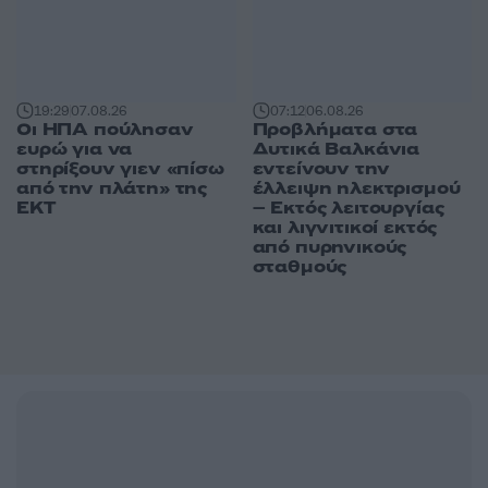
19:29
07.08.26
07:12
06.08.26
Οι ΗΠΑ πούλησαν
Προβλήματα στα
ευρώ για να
Δυτικά Βαλκάνια
στηρίξουν γιεν «πίσω
εντείνουν την
από την πλάτη» της
έλλειψη ηλεκτρισμού
ΕΚΤ
– Εκτός λειτουργίας
και λιγνιτικοί εκτός
από πυρηνικούς
σταθμούς