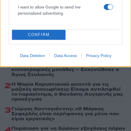
ενημερωθείτε πρώτοι για όλη την ειδησεογραφία και τα
I want to allow Google to send me
τελευταία νέα
της ημέρας
personalized advertising.
CONFIRM
Πιο δημοφιλή
Data Deletion
Data Access
Privacy Policy
1
Βελτιωμένη η εικόνα της φωτιάς στον
Κουβαρά: Παραδόθηκαν στις φλόγες
κτηνοτροφικές μονάδες – Εκκενώθηκε ο
Άγιος Στυλιανός
2
Η Μαρία Καρυστιανού απαντά για τις
μαζικές αποχωρήσεις: Είχαμε αντιληφθεί
το παρακίνημα, ο Θανάσης Αυγερινός μας
προσέγγισε
3
Γιώργος Κοντογιάννης: «Ο Μάρκος
Σεφερλής είναι περήφανος για μένα που
είμαι εργατικός»
4
Παράταση για να δώσουν εξηγήσεις πήραν