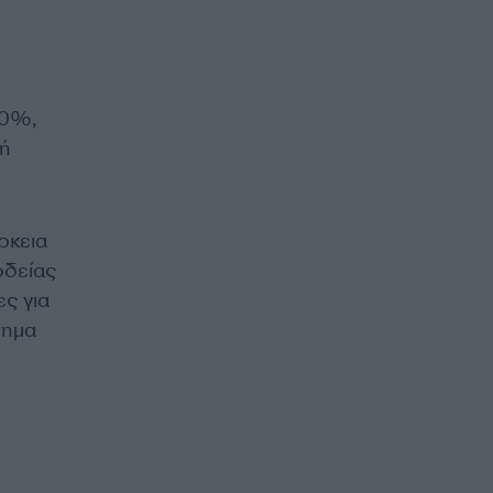
 0%,
γή
ρκεια
οδείας
ς για
σημα