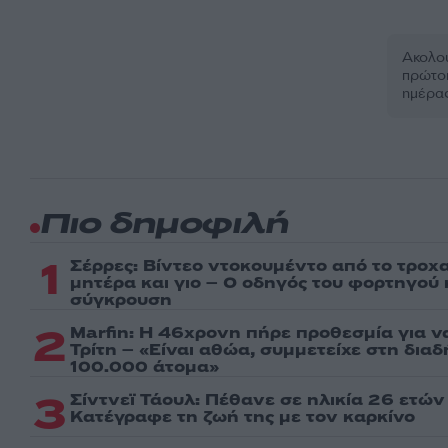
Ακολου
πρώτοι
ημέρα
Πιο δημοφιλή
1
Σέρρες: Βίντεο ντοκουμέντο από το τροχα
μητέρα και γιο – Ο οδηγός του φορτηγού
σύγκρουση
2
Marfin: Η 46χρονη πήρε προθεσμία για ν
Τρίτη – «Είναι αθώα, συμμετείχε στη δια
100.000 άτομα»
3
Σίντνεϊ Τάουλ: Πέθανε σε ηλικία 26 ετών
Kατέγραφε τη ζωή της με τον καρκίνο