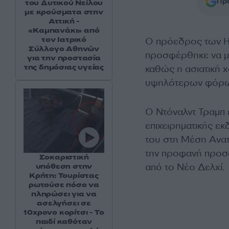
Προ
του Δυτικού Νείλου
με κρούσματα στην
Αττική -
«Καμπανάκι» από
τον Ιατρικό
Ο πρόεδρος των
Σύλλογο Αθηνών
προσφέρθηκε να με
για την προστασία
της δημόσιας υγείας
καθώς η ασιατική 
υψηλότερων φόρων
Ο Ντόναλντ Τραμπ έ
επιχειρηματικής εκ
του στη Μέση Ανατ
την προφανή προσφ
Σοκαριστική
από το Νέο Δελχί.
υπόθεση στην
Κρήτη: Τουρίστας
ρωτούσε πόσο να
πληρώσει για να
ασελγήσει σε
10χρονο κορίτσι - Το
παιδί καθόταν