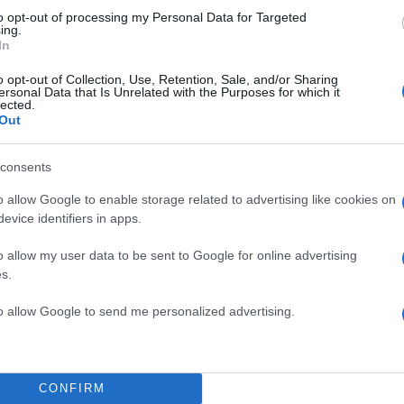
to opt-out of processing my Personal Data for Targeted
τείες».
ing.
In
ΔΙΑΦΗΜΙΣΗ
o opt-out of Collection, Use, Retention, Sale, and/or Sharing
ersonal Data that Is Unrelated with the Purposes for which it
lected.
Out
consents
o allow Google to enable storage related to advertising like cookies on
evice identifiers in apps.
o allow my user data to be sent to Google for online advertising
s.
to allow Google to send me personalized advertising.
α
CONFIRM