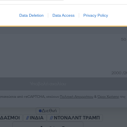
Data Deletion
Data Access
Privacy Policy
Σχολίασε εδώ
50
2000 /
Υποβολή σχολίου
ροστατεύεται από reCAPTCHA, ισχύουν
Πολιτική Απορρήτου
&
Όροι Χρήσης
της
Διεθνή
ΔΑΣΜΟΙ
ΙΝΔΙΑ
ΝΤΟΝΑΛΝΤ ΤΡΑΜΠ