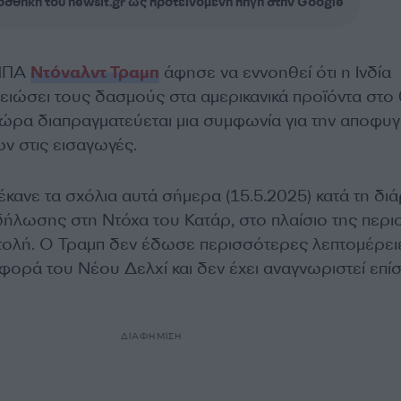
σθήκη του newsit.gr ως προτεινόμενη πηγή στην Google
 ΗΠΑ
Ντόναλντ Τραμπ
άφησε να εννοηθεί ότι η Ινδία
ιώσει τους δασμούς στα αμερικανικά προϊόντα στο
χώρα διαπραγματεύεται μια συμφωνία για την αποφυ
 στις εισαγωγές.
κανε τα σχόλια αυτά σήμερα (15.5.2025) κατά τη διά
δήλωσης στη Ντόχα του Κατάρ, στο πλαίσιο της περι
ολή. Ο Τραμπ δεν έδωσε περισσότερες λεπτομέρειε
ορά του Νέου Δελχί και δεν έχει αναγνωριστεί επί
ΔΙΑΦΗΜΙΣΗ