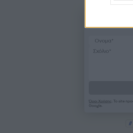
Όροι Χρήσης
. Το site π
Google.