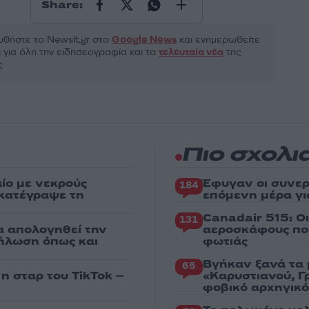
Share:
θήστε το Νewsit.gr στο
Google News
και ενημερωθείτε
 για όλη την ειδησεογραφία και τα
τελευταία νέα
της
ς
Πιο σχολι
ίο με νεκρούς
Έφυγαν οι συνερ
184
 κατέγραψε τη
επόμενη μέρα γι
Canadair 515: Ο
131
α απολογηθεί την
αεροσκάφους που
δήλωση όπως και
φωτιάς
Βγήκαν ξανά τα 
65
 η σταρ του TikTok –
«Καρυστιανού, Γ
φοβικό αρχηγικ