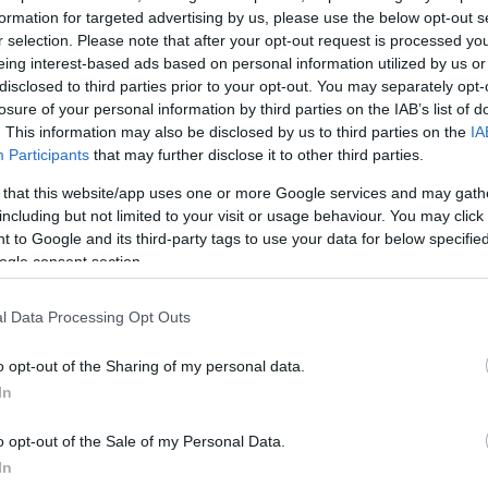
 Ο υπουργός Εμπορίου της Ινδίας αναμένεται να
formation for targeted advertising by us, please use the below opt-out s
ωματούχους της κυβέρνησης Τραμπ στις ΗΠΑ από τις
r selection. Please note that after your opt-out request is processed y
για περαιτέρω διαπραγματεύσεις.
eing interest-based ads based on personal information utilized by us or
disclosed to third parties prior to your opt-out. You may separately opt-
losure of your personal information by third parties on the IAB’s list of
αμπ ήρθαν εν μέσω αυξανόμενης απογοήτευσης στο 
. This information may also be disclosed by us to third parties on the
IA
κοίνωση του Αμερικανού προέδρου της κατάπαυσης τ
Participants
that may further disclose it to other third parties.
ας και Πακιστάν μετά από τέσσερις ημέρες συγκρού
 that this website/app uses one or more Google services and may gath
υ να χρησιμοποιεί το εμπόριο ως διαπραγματευτικό χαρ
including but not limited to your visit or usage behaviour. You may click 
 to Google and its third-party tags to use your data for below specifi
 εκεχειρία.
ogle consent section.
δήλωσε επίσης σήμερα ότι μίλησε με την Apple και 
l Data Processing Opt Outs
υλο Τιμ Κουκ συζητώντας πρώτα τα σχέδια της Appl
Ινδία εργοστάσια παραγωγής για το iPhone της, για ν
o opt-out of the Sharing of my personal data.
In
 να επεκτείνει την παραγωγή εκεί. «Είπα ότι δεν θέ
Ινδία», τόνισε χαρακτηριστικά. «Η Ινδία μπορεί να
o opt-out of the Sale of my Personal Data.
ό της, τα πηγαίνει πολύ καλά». Ως αποτέλεσμα της
In
 Τραμπ δήλωσε ότι η Apple θα «αυξήσει την παραγω