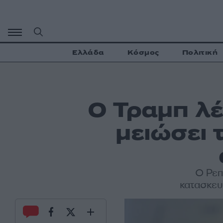
Μετάβαση
σε
περιεχόμενο
Ελλάδα
Κόσμος
Πολιτική
Ο Τραμπ λέ
μειώσει 
Ο Ρεπ
κατασκευ