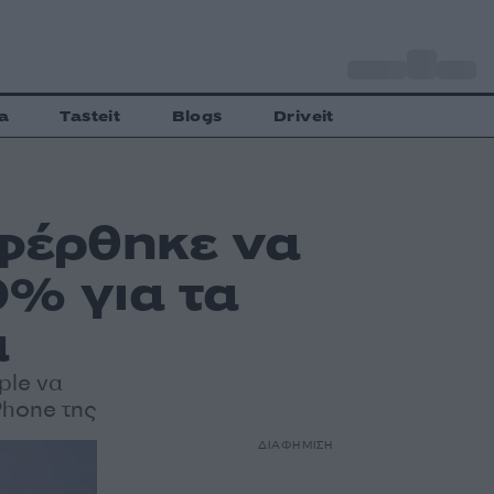
o
Αθήνα
29
C
a
Tasteit
Blogs
Driveit
σφέρθηκε να
0% για τα
ά
ple να
Phone της
ΔΙΑΦΗΜΙΣΗ