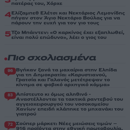
3
πατέρας του, Χόρχε
4
Ελίζαμπεθ Ελέτσι και Νεκτάριος Λεμονίδης
πήγαν στον Άγιο Νεκτάριο Βούλας για να
πάρουν την ευχή για τον γιο τους
5
Τζο Μπάιντεν: «Ο καρκίνος έχει εξαπλωθεί,
είναι πολύ επώδυνο», λέει ο γιος του
Πιο σχολιασμένα
Βγήκαν ξανά τα μαχαίρια στην Ελπίδα
96
για τη Δημοκρατία: «Καρυστιανού,
Γρατσία και Γαλανός μετέτρεψαν το
κίνημα σε φοβικό αρχηγικό κόμμα»
Απίστευτο κι όμως αληθινό -
83
Aναστέλλονται τα τακτικά ραντεβού του
αγγειοχειρουργού του νοσοκομείου
Χανίων επειδή κλάπηκε το μηχανάκι του
γιατρού
Σούπερ μάρκετ: Νέες μειώσεις τιμών –
72
916 προϊόντα στην εθνική πρωτοβουλία,