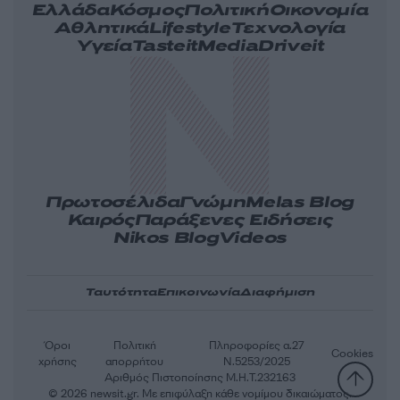
Ελλάδα
Κόσμος
Πολιτική
Οικονομία
Αθλητικά
Lifestyle
Τεχνολογία
Υγεία
Tasteit
Media
Driveit
Πρωτοσέλιδα
Γνώμη
Melas Blog
Καιρός
Παράξενες Ειδήσεις
Nikos Blog
Videos
Ταυτότητα
Επικοινωνία
Διαφήμιση
Όροι
Πολιτική
Πληροφορίες α.27
Cookies
χρήσης
απορρήτου
Ν.5253/2025
Αριθμός Πιστοποίησης Μ.Η.Τ.232163
© 2026 newsit.gr. Με επιφύλαξη κάθε νομίμου δικαιώματος.