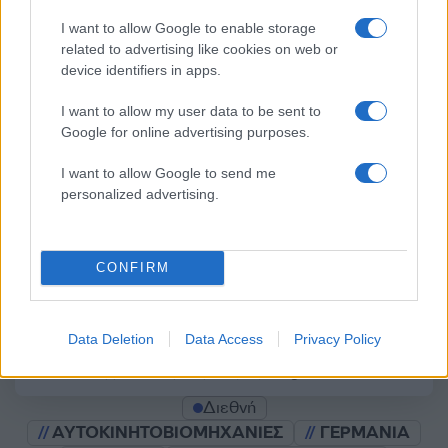
I want to allow Google to enable storage
related to advertising like cookies on web or
device identifiers in apps.
Σχολίασε εδώ
I want to allow my user data to be sent to
Google for online advertising purposes.
50 /50
I want to allow Google to send me
personalized advertising.
CONFIRM
2000 /2000
Υποβολή σχολίου
Data Deletion
Data Access
Privacy Policy
Όροι Χρήσης
. Το site προστατεύεται από reCAPTCHA, ισχύουν
Πολιτική Απορρήτου
&
Όροι Χρήσης
της Google.
Διεθνή
ΑΥΤΟΚΙΝΗΤΟΒΙΟΜΗΧΑΝΙΕΣ
ΓΕΡΜΑΝΙΑ