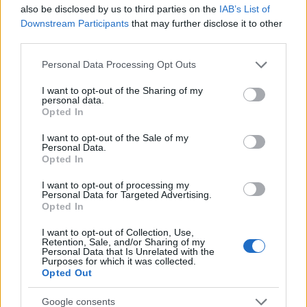
also be disclosed by us to third parties on the
IAB’s List of
Downstream Participants
that may further disclose it to other
third parties.
Αν τα χάσατε
Please note that this website/app uses one or more Google
Personal Data Processing Opt Outs
services and may gather and store information including but
not limited to your visit or usage behaviour. You may click to
I want to opt-out of the Sharing of my
personal data.
grant or deny consent to Google and its third-party tags to
Opted In
use your data for below specified purposes in below Google
consent section.
I want to opt-out of the Sale of my
Personal Data.
Opted In
I want to opt-out of processing my
Personal Data for Targeted Advertising.
Ιός Δυτικού Νείλου: Στην
Εκρηκτικό κοκτέιλ μ
Opted In
Αττική τα περισσότερα
40άρια και 8 μποφόρ -
κρούσματα – Έξι θάνατοι
συναγερμό η χώρα γ
I want to opt-out of Collection, Use,
τις τελευταίες ημέρες
φωτιές, ενισχύονται 
Retention, Sale, and/or Sharing of my
άνεμοι τις επόμενες ημ
Personal Data that Is Unrelated with the
Purposes for which it was collected.
Opted Out
Σχόλια
Google consents