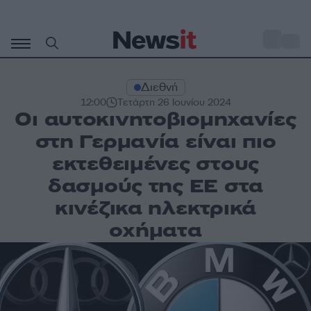
Μετάβαση
σε
o
30
περιεχόμενο
Διεθνή
12:00
Τετάρτη 26 Ιουνίου 2024
Οι αυτοκινητοβιομηχανίες
στη Γερμανία είναι πιο
εκτεθειμένες στους
δασμούς της ΕΕ στα
κινέζικα ηλεκτρικά
οχήματα