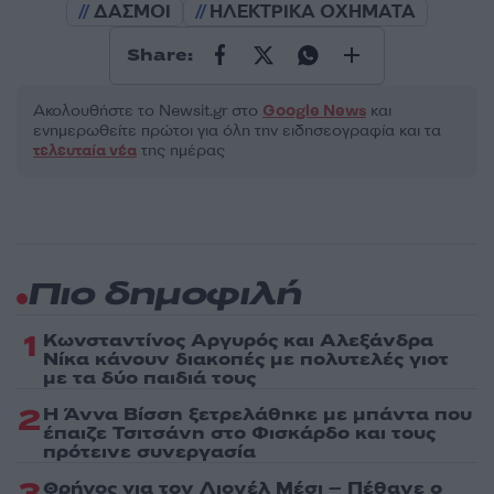
ΔΑΣΜΟΙ
ΗΛΕΚΤΡΙΚΑ ΟΧΗΜΑΤΑ
Share:
Ακολουθήστε το Νewsit.gr στο
Google News
και
ενημερωθείτε πρώτοι για όλη την ειδησεογραφία και τα
τελευταία νέα
της ημέρας
Πιο δημοφιλή
1
Κωνσταντίνος Αργυρός και Αλεξάνδρα
Νίκα κάνουν διακοπές με πολυτελές γιοτ
με τα δύο παιδιά τους
2
Η Άννα Βίσση ξετρελάθηκε με μπάντα που
έπαιζε Τσιτσάνη στο Φισκάρδο και τους
πρότεινε συνεργασία
Θρήνος για τον Λιονέλ Μέσι – Πέθανε ο