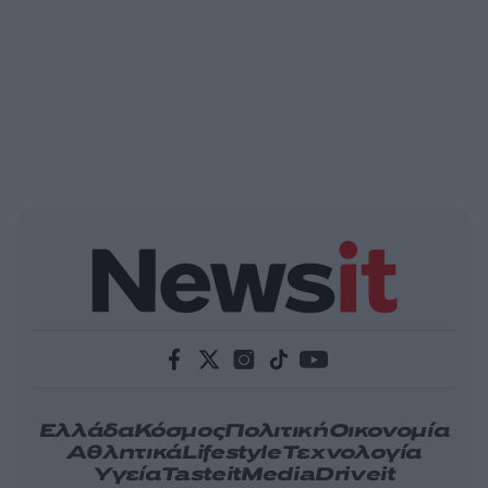
Ελλάδα
Κόσμος
Πολιτική
Οικονομία
Αθλητικά
Lifestyle
Τεχνολογία
Υγεία
Tasteit
Media
Driveit