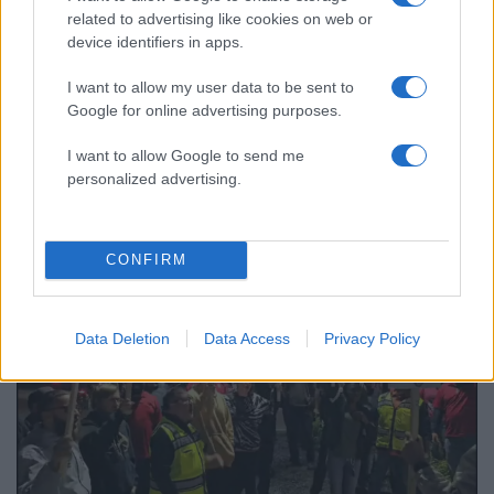
related to advertising like cookies on web or
device identifiers in apps.
I want to allow my user data to be sent to
Google for online advertising purposes.
11:53
10.06.24
I want to allow Google to send me
Toyota: Έχασε κεφαλαιοποίηση πάνω από 15
personalized advertising.
δισ. δολάρια λόγω παραποίησης δοκιμών
πρόσκρουσης
CONFIRM
Data Deletion
Data Access
Privacy Policy