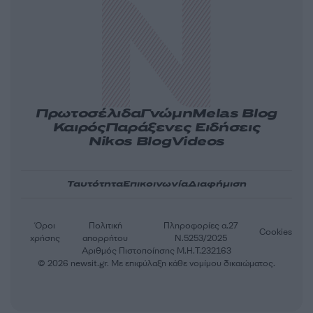
Πρωτοσέλιδα
Γνώμη
Melas Blog
Καιρός
Παράξενες Ειδήσεις
Nikos Blog
Videos
Ταυτότητα
Επικοινωνία
Διαφήμιση
Όροι
Πολιτική
Πληροφορίες α.27
Cookies
χρήσης
απορρήτου
Ν.5253/2025
Αριθμός Πιστοποίησης Μ.Η.Τ.232163
© 2026 newsit.gr. Με επιφύλαξη κάθε νομίμου δικαιώματος.