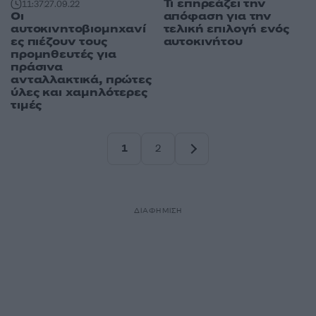
Τι επηρεάζει την
11:37
27.09.22
απόφαση για την
Οι
τελική επιλογή ενός
αυτοκινητοβιομηχανί
αυτοκινήτου
ες πιέζουν τους
προμηθευτές για
πράσινα
ανταλλακτικά, πρώτες
ύλες και χαμηλότερες
τιμές
1
2
Σελίδα
Σελίδα
ΔΙΑΦΗΜΙΣΗ