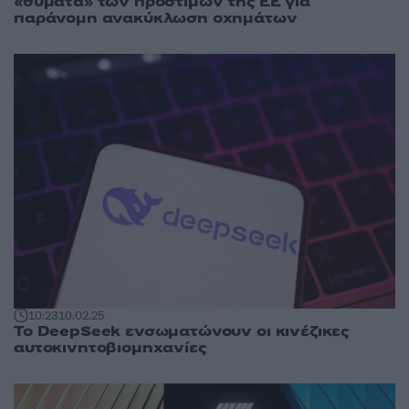
«θύματα» των προστίμων της ΕΕ για
παράνομη ανακύκλωση οχημάτων
10:23
10.02.25
Το DeepSeek ενσωματώνουν οι κινέζικες
αυτοκινητοβιομηχανίες