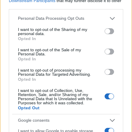
Downstream Participants
that may further disclose it to other
third parties.
Please note that this website/app uses one or more Google
Personal Data Processing Opt Outs
services and may gather and store information including but
not limited to your visit or usage behaviour. You may click to
I want to opt-out of the Sharing of my
personal data.
grant or deny consent to Google and its third-party tags to
Opted In
use your data for below specified purposes in below Google
consent section.
I want to opt-out of the Sale of my
Personal Data.
Opted In
09:20
12.06.24
Ευρωπαϊκή Ένωση: Eν αναμονή αύξησης των
I want to opt-out of processing my
δασμών στα εισαγόμενα κινέζικα ηλεκτρικά
Personal Data for Targeted Advertising.
αυτοκίνητα
Opted In
I want to opt-out of Collection, Use,
Retention, Sale, and/or Sharing of my
Personal Data that Is Unrelated with the
Purposes for which it was collected.
Opted Out
Google consents
I want to allow Google to enable storage