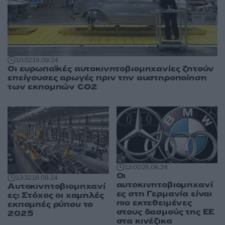
10:52
19.09.24
Οι ευρωπαϊκές αυτοκινητοβιομηχανίες ζητούν
επείγουσες αρωγές πριν την αυστηροποίηση
των εκπομπών CO2
12:00
26.06.24
Οι
13:32
18.09.24
αυτοκινητοβιομηχανί
Αυτοκινητοβιομηχανί
ες στη Γερμανία είναι
ες: Στόχος οι χαμηλές
πιο εκτεθειμένες
εκπομπές ρύπου το
στους δασμούς της ΕΕ
2025
στα κινέζικα