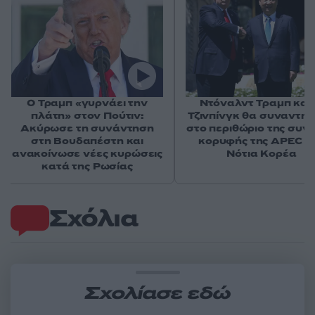
Ο Τραμπ «γυρνάει την
Ντόναλντ Τραμπ και 
πλάτη» στον Πούτιν:
Τζινπίνγκ θα συναντη
Ακύρωσε τη συνάντηση
στο περιθώριο της συν
στη Βουδαπέστη και
κορυφής της APEC σ
ανακοίνωσε νέες κυρώσεις
Νότια Κορέα
κατά της Ρωσίας
Σχόλια
Σχολίασε εδώ