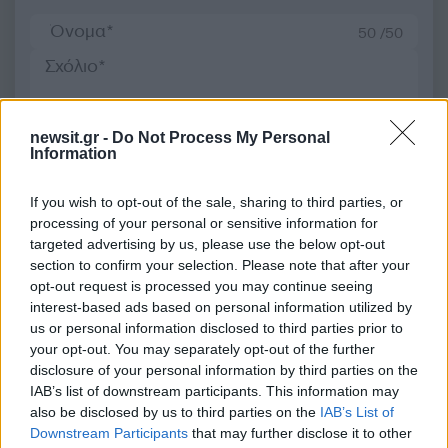
50 /50
newsit.gr -
Do Not Process My Personal
2000 /2000
Information
Υποβολή σχολίου
If you wish to opt-out of the sale, sharing to third parties, or
processing of your personal or sensitive information for
Όροι Χρήσης
. Το site προστατεύεται από reCAPTCHA, ισχύουν
targeted advertising by us, please use the below opt-out
Πολιτική Απορρήτου
&
Όροι Χρήσης
της Google.
section to confirm your selection. Please note that after your
Διεθνή
opt-out request is processed you may continue seeing
interest-based ads based on personal information utilized by
ΗΠΑ
ΚΥΡΩΣΕΙΣ
ΡΩΣΙΑ
us or personal information disclosed to third parties prior to
Share:
your opt-out. You may separately opt-out of the further
disclosure of your personal information by third parties on the
IAB’s list of downstream participants. This information may
Ακολουθήστε το Νewsit.gr στο
Google News
και
also be disclosed by us to third parties on the
IAB’s List of
ενημερωθείτε πρώτοι για όλη την ειδησεογραφία και τα
Downstream Participants
that may further disclose it to other
τελευταία νέα
της ημέρας