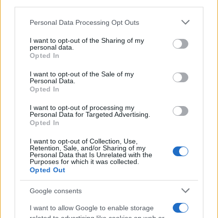
third parties.
Please note that this website/app uses one or more Google
Personal Data Processing Opt Outs
services and may gather and store information including but
not limited to your visit or usage behaviour. You may click to
I want to opt-out of the Sharing of my
personal data.
grant or deny consent to Google and its third-party tags to
Πιο δημοφιλή
Opted In
use your data for below specified purposes in below Google
consent section.
I want to opt-out of the Sale of my
1
Με 40άρια κορυφώνεται το κύμα ζέστης -
Personal Data.
Ποιες περιοχές βρίσκονται στο επίκεντρο
Opted In
και μέχρι πότε θα κρατήσουν τα μελτέμια
I want to opt-out of processing my
2
«Ψήνονται» στα 40άρια δυτική και βόρεια
Personal Data for Targeted Advertising.
Ελλάδα – Ενισχυμένα μελτέμια έως 8
Opted In
μποφόρ στο Αιγαίο μέχρι
Δεκαπενταύγουστο
I want to opt-out of Collection, Use,
Retention, Sale, and/or Sharing of my
3
Ο Γιώργος Κούτσιας έκανε ντεμπούτο με
Personal Data that Is Unrelated with the
γκολ για τη Φαμαλικάο στην Πορτογαλία
Purposes for which it was collected.
Opted Out
4
Ίση με 6 βόμβες Χιροσίμα η ενέργεια που
απελευθερώθηκε από τη mega fire σε
Google consents
Αττική και Βοιωτία - Πώς κάηκε μέσα σε 2
βράδια το 55% της έκτασης
I want to allow Google to enable storage
Η FIFA απάντησε στις καταγγελίες για την