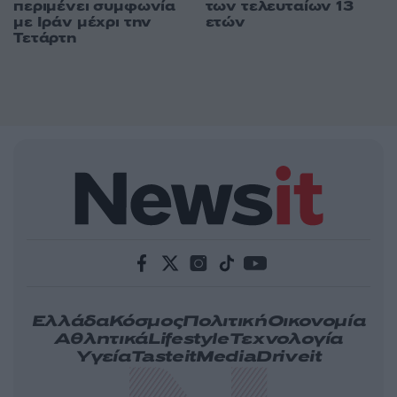
περιμένει συμφωνία
των τελευταίων 13
με Ιράν μέχρι την
ετών
Τετάρτη
Ελλάδα
Κόσμος
Πολιτική
Οικονομία
Αθλητικά
Lifestyle
Τεχνολογία
Υγεία
Tasteit
Media
Driveit