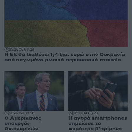
13:10
05.08.26
Η ΕΕ θα διαθέσει 1,4 δισ. ευρώ στην Ουκρανία
από παγωμένα ρωσικά περιουσιακά στοιχεία
15:42
04.08.26
15:11
04.08.26
Ο Αμερικανός
Η αγορά smartphones
υπουργός
σημείωσε το
Οικονομικών
χειρότερο β’ τρίμηνο