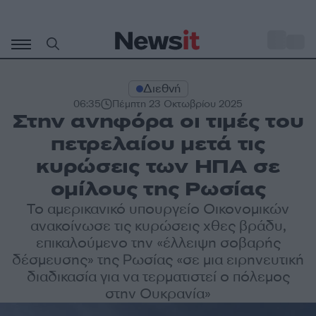
Μετάβαση
σε
o
33
περιεχόμενο
Διεθνή
06:35
Πέμπτη 23 Οκτωβρίου 2025
Στην ανηφόρα οι τιμές του
πετρελαίου μετά τις
κυρώσεις των ΗΠΑ σε
ομίλους της Ρωσίας
Το αμερικανικό υπουργείο Οικονομικών
ανακοίνωσε τις κυρώσεις χθες βράδυ,
επικαλούμενο την «έλλειψη σοβαρής
δέσμευσης» της Ρωσίας «σε μια ειρηνευτική
διαδικασία για να τερματιστεί ο πόλεμος
στην Ουκρανία»