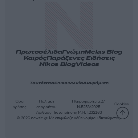
Πρωτοσέλιδα
Γνώμη
Melas Blog
Καιρός
Παράξενες Ειδήσεις
Nikos Blog
Videos
Ταυτότητα
Επικοινωνία
Διαφήμιση
Όροι
Πολιτική
Πληροφορίες α.27
Cookies
χρήσης
απορρήτου
Ν.5253/2025
Αριθμός Πιστοποίησης Μ.Η.Τ.232163
© 2026 newsit.gr. Με επιφύλαξη κάθε νομίμου δικαιώματος.