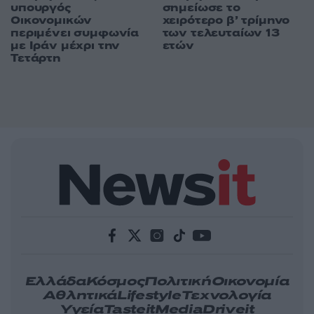
υπουργός
σημείωσε το
Οικονομικών
χειρότερο β’ τρίμηνο
περιμένει συμφωνία
των τελευταίων 13
με Ιράν μέχρι την
ετών
Τετάρτη
Ελλάδα
Κόσμος
Πολιτική
Οικονομία
Αθλητικά
Lifestyle
Τεχνολογία
Υγεία
Tasteit
Media
Driveit