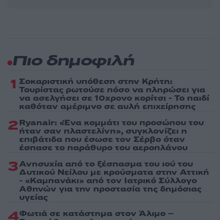
Πιο δημοφιλή
1
Σοκαριστική υπόθεση στην Κρήτη:
Τουρίστας ρωτούσε πόσο να πληρώσει για
να ασελγήσει σε 10χρονο κορίτσι - Το παιδί
καθόταν αμέριμνο σε αυλή επιχείρησης
2
Ryanair: «Ένα κομμάτι του προσώπου του
ήταν σαν πλαστελίνη», συγκλονίζει η
επιβάτιδα που έσωσε τον Σέρβο όταν
έσπασε το παράθυρο του αεροπλάνου
3
Ανησυχία από το ξέσπασμα του ιού του
Δυτικού Νείλου με κρούσματα στην Αττική
- «Καμπανάκι» από τον Ιατρικό Σύλλογο
Αθηνών για την προστασία της δημόσιας
υγείας
4
Φωτιά σε κατάστημα στον Άλιμο –