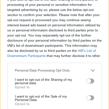
δείχνοντας ότι οι πλεονάζουσες εταιρικές
processing of your personal or sensitive information for
αποταμιεύσεις δεν βρίσκουν πάντα τον δρόμο
targeted advertising by us, please use the below opt-out
τους προς τις παραγωγικές επιχειρηματικές
section to confirm your selection. Please note that after your
ευκαιρίες».
opt-out request is processed you may continue seeing
interest-based ads based on personal information utilized by
us or personal information disclosed to third parties prior to
Η ΕΤΕΠ επισημαίνει πως
«τα συνταξιοδοτικά και
your opt-out. You may separately opt-out of the further
ασφαλιστικά ταμεία μπορούν να
disclosure of your personal information by third parties on the
IAB’s list of downstream participants. This information may
διαδραματίσουν ισχυρότερο ρόλο στην
also be disclosed by us to third parties on the
IAB’s List of
κατεύθυνση της αποταμίευσης της ΕΕ προς την
Downstream Participants
that may further disclose it to other
καινοτομία.
Τόσο οι συνταξιοδοτικοί όσο και οι
third parties.
ασφαλιστικοί διαμεσολαβητές θα
Please note that this website/app uses one or more Google
Personal Data Processing Opt Outs
επωφεληθούν από καλύτερες επενδύσεις
services and may gather and store information including but
ευκαιρίες για δημιουργία ιδίων κεφαλαίων
not limited to your visit or usage behaviour. You may click to
I want to opt-out of the Sharing of my
personal data.
grant or deny consent to Google and its third-party tags to
(σ.σ. επιχειρήσεων) ή καινοτομία στην Ευρώπη
.
Opted In
use your data for below specified purposes in below Google
Οι ισχυρότερες ευρωπαϊκές κεφαλαιαγορές θα
consent section.
I want to opt-out of the Sale of my
μπορούσαν να αποτρέψουν σημαντικό μερίδιο
Personal Data.
Opted In
των αποταμιεύσεων της ΕΕ στο να φύγει στο