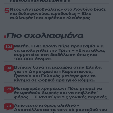
Εκκενώθηκε πολυκατοικία
5
Νέος «Αντεροβγάλτης» στο Λονδίνο βίαζε
και δολοφονούσε ιερόδουλες – Είχε
συλληφθεί και αφέθηκε ελεύθερος
Πιο σχολιασμένα
Marfin: Η 46χρονη πήρε προθεσμία για
101
να απολογηθεί την Τρίτη – «Είναι αθώα,
συμμετείχε στη διαδήλωση όπως και
100.000 άτομα»
Βγήκαν ξανά τα μαχαίρια στην Ελπίδα
94
για τη Δημοκρατία: «Καρυστιανού,
Γρατσία και Γαλανός μετέτρεψαν το
κίνημα σε φοβικό αρχηγικό κόμμα»
Μεταφορές χρημάτων: Πότε μπορεί να
73
θεωρηθούν δωρεές και να επιβληθεί
φόρος – Τι ισχυεί για τις γονικές παροχές
Απίστευτο κι όμως αληθινό -
70
Aναστέλλονται τα τακτικά ραντεβού του