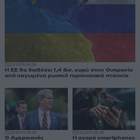
13:10
05.08.26
Η ΕΕ θα διαθέσει 1,4 δισ. ευρώ στην Ουκρανία
από παγωμένα ρωσικά περιουσιακά στοιχεία
15:42
04.08.26
15:11
04.08.26
Ο Αμερικανός
Η αγορά smartphones