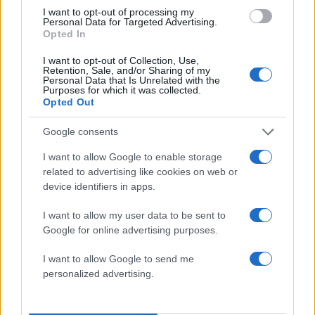
εξωτερικό».
I want to opt-out of processing my
Personal Data for Targeted Advertising.
Opted In
Στην ίδια έκθεση, αναφέρεται πιο αναλυτικά, πως
I want to opt-out of Collection, Use,
«
τα συνταξιοδοτικά ταμεία αποτελούν επίσης
Retention, Sale, and/or Sharing of my
Personal Data that Is Unrelated with the
πιθανή πηγή επιχειρηματικών κεφαλαίων και
Purposes for which it was collected.
Opted Out
χρηματοδότησης ιδιωτικών κεφαλαίων.
Ωστόσο, το συνολικό μικρό τους μέγεθος
Google consents
περιορίζει την ικανότητά τους να οδηγούν τις
I want to allow Google to enable storage
διασυνοριακές επενδύσεις και τα επιχειρηματικά
related to advertising like cookies on web or
κεφάλαια της ΕΕ ή επενδύσεις ιδιωτικών
device identifiers in apps.
κεφαλαίων, που είναι ζωτικής σημασίας για την
I want to allow my user data to be sent to
καινοτομία, την ανταγωνιστικότητα και την
Google for online advertising purposes.
αποτελεσματική χρήση των αποταμιεύσεων της
ΕΕ. Είναι ενδιαφέρον ότι τα συνταξιοδοτικά
I want to allow Google to send me
personalized advertising.
ταμεία της ΕΕ τείνουν να επενδύουν
περισσότερο σε μετοχές εταιρειών πέρα ​​από την