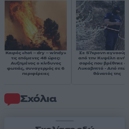
Καιρός «hot – dry – windy»
Σε 57χρονη αγνοούμ
τις επόμενες 48 ώρες:
από την Κυψέλη ανήκε
Αυξημένος ο κίνδυνος
σορός που βρέθηκε σ
φωτιάς, συναγερμός σε 6
Λυκαβηττό - Από πτώσ
περιφέρειες
θάνατός της
Σχόλια