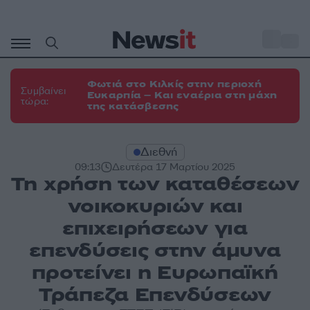
Μετάβαση
σε
o
35
περιεχόμενο
Φωτιά στο Κιλκίς στην περιοχή
Συμβαίνει
Ευκαρπία – Και εναέρια στη μάχη
τώρα:
της κατάσβεσης
Διεθνή
09:13
Δευτέρα 17 Μαρτίου 2025
Τη χρήση των καταθέσεων
νοικοκυριών και
επιχειρήσεων για
επενδύσεις στην άμυνα
προτείνει η Ευρωπαϊκή
Τράπεζα Επενδύσεων