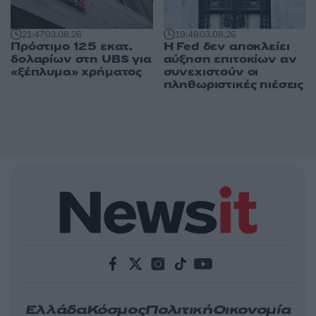
21:47
03.08.26
19:49
03.08.26
Πρόστιμο 125 εκατ.
Η Fed δεν αποκλείει
δολαρίων στη UBS για
αύξηση επιτοκίων αν
«ξέπλυμα» χρήματος
συνεχιστούν οι
πληθωριστικές πιέσεις
Ελλάδα
Κόσμος
Πολιτική
Οικονομία