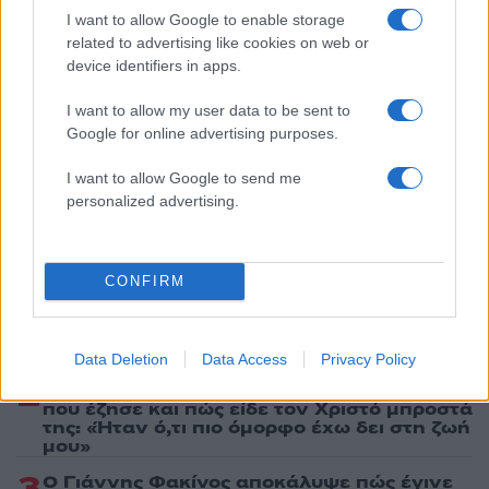
Share:
I want to allow Google to enable storage
related to advertising like cookies on web or
device identifiers in apps.
Ακολουθήστε το Νewsit.gr στο
Google News
και
ενημερωθείτε πρώτοι για όλη την ειδησεογραφία και τα
τελευταία νέα
της ημέρας
I want to allow my user data to be sent to
Google for online advertising purposes.
I want to allow Google to send me
personalized advertising.
Πιο δημοφιλή
CONFIRM
1
Αριστοτέλης Δαμίγος: Στο Αποτεφρωτήριο
Ριτσώνας το «ύστατο χαίρε» στον Έλληνα
σύνδεσμο του ελικοπτέρου που έπεσε στην
Ψάθα
Data Deletion
Data Access
Privacy Policy
2
Η Αγγελική Ηλιάδη περιγράφει το θαύμα
που έζησε και πώς είδε τον Χριστό μπροστά
της: «Ήταν ό,τι πιο όμορφο έχω δει στη ζωή
μου»
3
Ο Γιάννης Φακίνος αποκάλυψε πώς έγινε