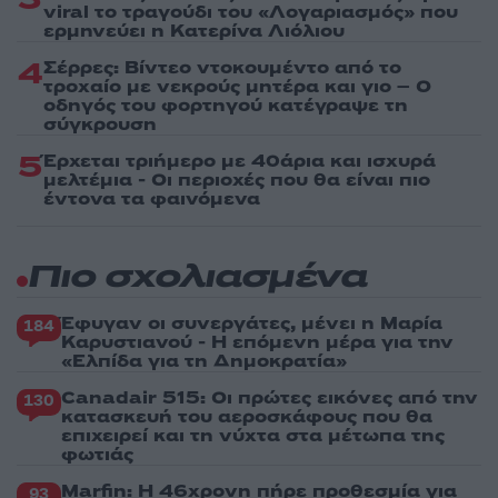
viral το τραγούδι του «Λογαριασμός» που
ερμηνεύει η Κατερίνα Λιόλιου
4
Σέρρες: Βίντεο ντοκουμέντο από το
τροχαίο με νεκρούς μητέρα και γιο – Ο
οδηγός του φορτηγού κατέγραψε τη
σύγκρουση
5
Έρχεται τριήμερο με 40άρια και ισχυρά
μελτέμια - Οι περιοχές που θα είναι πιο
έντονα τα φαινόμενα
Πιο σχολιασμένα
Έφυγαν οι συνεργάτες, μένει η Μαρία
184
Καρυστιανού - Η επόμενη μέρα για την
«Ελπίδα για τη Δημοκρατία»
Canadair 515: Οι πρώτες εικόνες από την
130
κατασκευή του αεροσκάφους που θα
επιχειρεί και τη νύχτα στα μέτωπα της
φωτιάς
Marfin: Η 46χρονη πήρε προθεσμία για
93