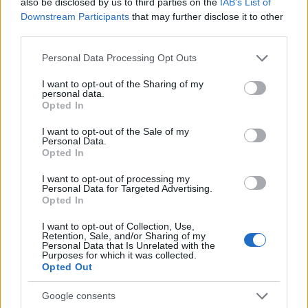
also be disclosed by us to third parties on the
IAB’s List of
Downstream Participants
that may further disclose it to other
third parties.
Please note that this website/app uses one or more Google
Σχολίασε εδώ
Personal Data Processing Opt Outs
services and may gather and store information including but
not limited to your visit or usage behaviour. You may click to
I want to opt-out of the Sharing of my
personal data.
grant or deny consent to Google and its third-party tags to
50 /50
Opted In
use your data for below specified purposes in below Google
consent section.
I want to opt-out of the Sale of my
Personal Data.
Opted In
I want to opt-out of processing my
2000 /2000
Personal Data for Targeted Advertising.
Opted In
Υποβολή σχολίου
I want to opt-out of Collection, Use,
Retention, Sale, and/or Sharing of my
Όροι Χρήσης
. Το site προστατεύεται από reCAPTCHA, ισχύουν
Personal Data that Is Unrelated with the
Πολιτική Απορρήτου
&
Όροι Χρήσης
της Google.
Purposes for which it was collected.
Opted Out
Διεθνή
ΚΥΡΩΣΕΙΣ
ΣΚΟΤ ΜΠΕΣΕΝΤ
Google consents