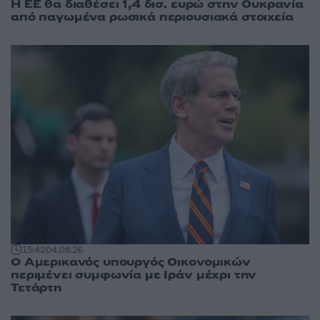
Η ΕΕ θα διαθέσει 1,4 δισ. ευρώ στην Ουκρανία
από παγωμένα ρωσικά περιουσιακά στοιχεία
15:42
04.08.26
Ο Αμερικανός υπουργός Οικονομικών
περιμένει συμφωνία με Ιράν μέχρι την
Τετάρτη