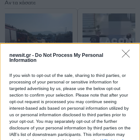
Αν τα χάσατε
newsit.gr -
Do Not Process My Personal
Information
Δεν ήταν μόνο η ταχύτητα
Μυστράς: Αλλαγή στ
If you wish to opt-out of the sale, sharing to third parties, or
που οδήγησε στο τροχαίο
υπερασπιστική γραμμή
στις Σέρρες με νεκρούς
55χρονου που έκρυψε
processing of your personal or sensitive information for
μητέρα και γιο - «Ίσως κάτι
νεκρό πατέρα του σ
targeted advertising by us, please use the below opt-out
απέσπασε την προσοχή
καταψύκτη – Η αγά
section to confirm your selection. Please note that after your
του οδηγού» λέει
στους γονείς και η
opt-out request is processed you may continue seeing
πραγματογνώμονας
διαφωνία με την αδε
interest-based ads based on personal information utilized by
του
us or personal information disclosed to third parties prior to
your opt-out. You may separately opt-out of the further
disclosure of your personal information by third parties on the
Σχόλια
IAB’s list of downstream participants. This information may