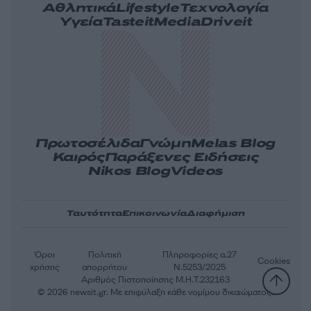
Αθλητικά
Lifestyle
Τεχνολογία
Υγεία
Tasteit
Media
Driveit
Πρωτοσέλιδα
Γνώμη
Melas Blog
Καιρός
Παράξενες Ειδήσεις
Nikos Blog
Videos
Ταυτότητα
Επικοινωνία
Διαφήμιση
Όροι
Πολιτική
Πληροφορίες α.27
Cookies
χρήσης
απορρήτου
Ν.5253/2025
Αριθμός Πιστοποίησης Μ.Η.Τ.232163
© 2026 newsit.gr. Με επιφύλαξη κάθε νομίμου δικαιώματος.