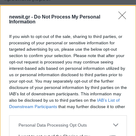
Τέλος, από το ΥΠΕΘΟ, δρομολογείται η
newsit.gr -
Do Not Process My Personal
Information
αξιοποίηση της συνεργασίας με την EBRD για
ενίσχυση και επιτάχυνση των διαδικασιών
If you wish to opt-out of the sale, sharing to third parties, or
ωρίμανσης έργων ΣΔΙΤ, με ορόσημα την
processing of your personal or sensitive information for
αξιοποίηση 3 έργων στο 4ο τρίμηνο.
targeted advertising by us, please use the below opt-out
section to confirm your selection. Please note that after your
opt-out request is processed you may continue seeing
Φυσικά, η κυβέρνηση έρχεται με… φόρα από το
interest-based ads based on personal information utilized by
2023, καθώς μέσα στο έτος κατάφερε να φέρει
us or personal information disclosed to third parties prior to
your opt-out. You may separately opt-out of the further
στα δημόσια ταμεία, συνολικούς πόρους ύψους
disclosure of your personal information by third parties on the
11,2 δισ. ευρώ, αυξημένους κατά 176 εκατ.
IAB’s list of downstream participants. This information may
ευρώ σε σύγκριση με το 2022.
also be disclosed by us to third parties on the
IAB’s List of
Downstream Participants
that may further disclose it to other
ΔΙΑΦΗΜΙΣΗ
third parties.
Please note that this website/app uses one or more Google
Personal Data Processing Opt Outs
services and may gather and store information including but