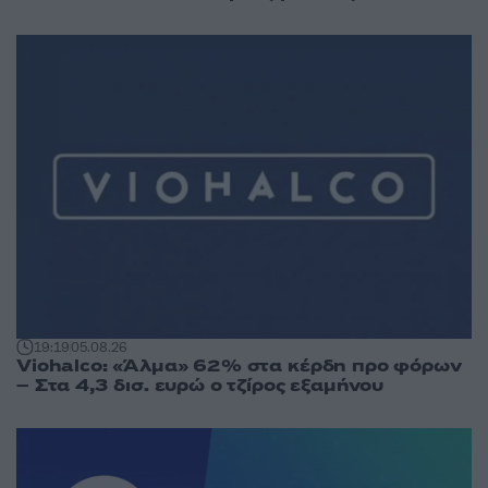
19:19
05.08.26
Viohalco: «Άλμα» 62% στα κέρδη προ φόρων
– Στα 4,3 δισ. ευρώ ο τζίρος εξαμήνου