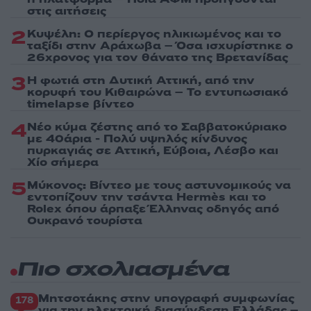
στις αιτήσεις
2
Κυψέλη: Ο περίεργος ηλικιωμένος και το
ταξίδι στην Αράχωβα – Όσα ισχυρίστηκε ο
26χρονος για τον θάνατο της Βρετανίδας
3
Η φωτιά στη Δυτική Αττική, από την
κορυφή του Κιθαιρώνα – Το εντυπωσιακό
timelapse βίντεο
4
Νέο κύμα ζέστης από το Σαββατοκύριακο
με 40άρια - Πολύ υψηλός κίνδυνος
πυρκαγιάς σε Αττική, Εύβοια, Λέσβο και
Χίο σήμερα
5
Μύκονος: Βίντεο με τους αστυνομικούς να
εντοπίζουν την τσάντα Hermès και το
Rolex όπου άρπαξε Έλληνας οδηγός από
Ουκρανό τουρίστα
Πιο σχολιασμένα
Μητσοτάκης στην υπογραφή συμφωνίας
178
για την ηλεκτρική διασύνδεση Ελλάδας –