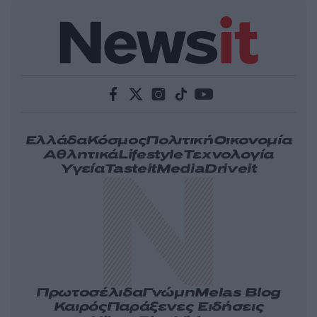
Ελλάδα
Κόσμος
Πολιτική
Οικονομία
Αθλητικά
Lifestyle
Τεχνολογία
Υγεία
Tasteit
Media
Driveit
Πρωτοσέλιδα
Γνώμη
Melas Blog
Καιρός
Παράξενες Ειδήσεις