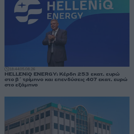
18:44
05.08.26
HELLENiQ ENERGY: Κέρδη 253 εκατ. ευρώ
στο β΄ τρίμηνο και επενδύσεις 407 εκατ. ευρώ
στο εξάμηνο