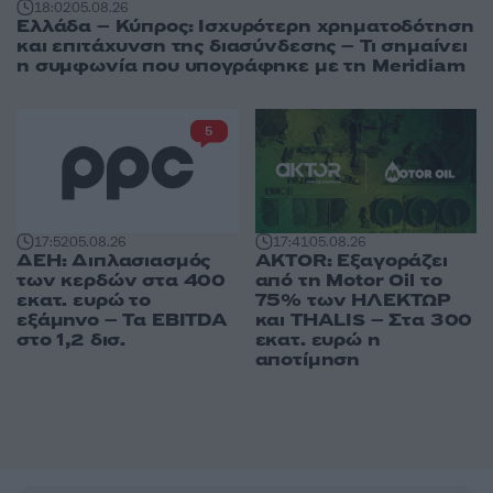
18:02
05.08.26
Ελλάδα – Κύπρος: Ισχυρότερη χρηματοδότηση
και επιτάχυνση της διασύνδεσης – Τι σημαίνει
η συμφωνία που υπογράφηκε με τη Meridiam
5
17:52
05.08.26
17:41
05.08.26
ΔΕΗ: Διπλασιασμός
AKTOR: Εξαγοράζει
των κερδών στα 400
από τη Motor Oil το
εκατ. ευρώ το
75% των ΗΛΕΚΤΩΡ
εξάμηνο – Τα EBITDA
και THALIS – Στα 300
στο 1,2 δισ.
εκατ. ευρώ η
αποτίμηση