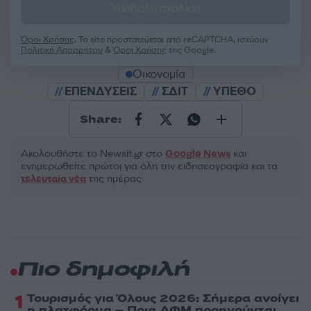
Υποβολή σχολίου
Όροι Χρήσης
. Το site προστατεύεται από reCAPTCHA, ισχύουν
Πολιτική Απορρήτου
&
Όροι Χρήσης
της Google.
Οικονομία
ΕΠΕΝΔΥΣΕΙΣ
ΣΔΙΤ
ΥΠΕΘΟ
Share:
Ακολουθήστε το Νewsit.gr στο
Google News
και
ενημερωθείτε πρώτοι για όλη την ειδησεογραφία και τα
τελευταία νέα
της ημέρας
Πιο δημοφιλή
1
Τουρισμός για Όλους 2026: Σήμερα ανοίγει
η πλατφόρμα – Ποια ΑΦΜ προηγούνται