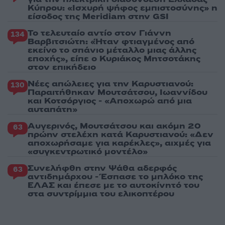
Κύπρου: «Ισχυρή ψήφος εμπιστοσύνης» η
είσοδος της Meridiam στην GSI
Το τελευταίο αντίο στον Γιάννη
134
Βαρβιτσιώτη: «Ήταν φτιαγμένος από
εκείνο το σπάνιο μέταλλο μιας άλλης
εποχής», είπε ο Κυριάκος Μητσοτάκης
στον επικήδειο
Νέες απώλειες για την Καρυστιανού:
130
Παραιτήθηκαν Μουτσάτσου, Ιωαννίδου
και Κοτσόργιος - «Αποχωρώ από μια
αυταπάτη»
Αυγερινός, Μουτσάτσου και ακόμη 20
63
πρώην στελέχη κατά Καρυστιανού: «Δεν
αποχωρήσαμε για καρέκλες», αιχμές για
«συγκεντρωτικό μοντέλο»
Συνελήφθη στην Ψάθα αδερφός
63
αντιδημάρχου - Έσπασε το μπλόκο της
ΕΛΑΣ και έπεσε με το αυτοκίνητό του
στα συντρίμμια του ελικοπτέρου