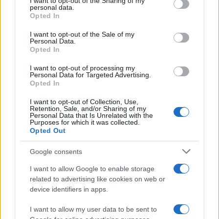
not limited to your visit or usage behaviour. You may click to
I want to opt-out of the Sharing of my
personal data.
grant or deny consent to Google and its third-party tags to
Opted In
use your data for below specified purposes in below Google
consent section.
I want to opt-out of the Sale of my
Personal Data.
Opted In
I want to opt-out of processing my
Personal Data for Targeted Advertising.
Opted In
I want to opt-out of Collection, Use,
Αν τα χάσατε
Retention, Sale, and/or Sharing of my
Personal Data that Is Unrelated with the
Purposes for which it was collected.
Opted Out
Google consents
I want to allow Google to enable storage
related to advertising like cookies on web or
device identifiers in apps.
I want to allow my user data to be sent to
Από τη θεωρία στην πράξη:
Ψάθα: «Δεν υπήρξε τεχ