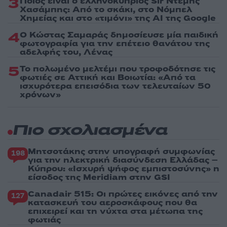
3
Ποιος είναι ο ελληνοκύπριος Sir Ντέμης
Χασάμπης: Από το σκάκι, στο Νόμπελ
Χημείας και στο «τιμόνι» της AI της Google
4
Ο Κώστας Σαμαράς δημοσίευσε μία παιδική
φωτογραφία για την επέτειο θανάτου της
αδελφής του, Λένας
5
Το πολωμένο μελτέμι που τροφοδότησε τις
φωτιές σε Αττική και Βοιωτία: «Από τα
ισχυρότερα επεισόδια των τελευταίων 50
χρόνων»
Πιο σχολιασμένα
Μητσοτάκης στην υπογραφή συμφωνίας
198
για την ηλεκτρική διασύνδεση Ελλάδας –
Κύπρου: «Ισχυρή ψήφος εμπιστοσύνης» η
είσοδος της Meridiam στην GSI
Canadair 515: Οι πρώτες εικόνες από την
127
κατασκευή του αεροσκάφους που θα
επιχειρεί και τη νύχτα στα μέτωπα της
φωτιάς