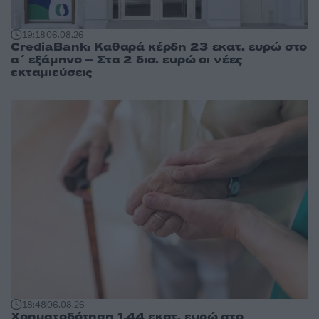
19:18
06.08.26
CrediaBank: Καθαρά κέρδη 23 εκατ. ευρώ στο
α΄ εξάμηνο – Στα 2 δισ. ευρώ οι νέες
εκταμιεύσεις
18:48
06.08.26
Χρηματοδότηση 1,44 εκατ. ευρώ στο