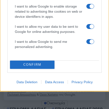
Σχόλια
I want to allow Google to enable storage
related to advertising like cookies on web or
device identifiers in apps.
Σχολίασε εδώ
I want to allow my user data to be sent to
Google for online advertising purposes.
I want to allow Google to send me
50 /50
personalized advertising.
CONFIRM
2000 /2000
Υποβολή σχολίου
Data Deletion
Data Access
Privacy Policy
Όροι Χρήσης
. Το site προστατεύεται από reCAPTCHA, ισχύουν
Πολιτική Απορρήτου
&
Όροι Χρήσης
της Google.
Οικονομία