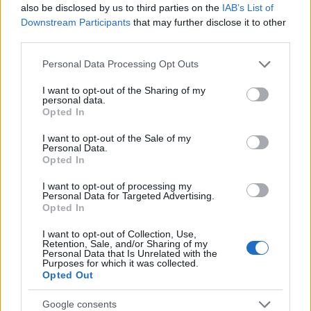
also be disclosed by us to third parties on the
IAB’s List of
Downstream Participants
that may further disclose it to other
third parties.
Αν τα χάσατε
Please note that this website/app uses one or more Google
Personal Data Processing Opt Outs
services and may gather and store information including but
not limited to your visit or usage behaviour. You may click to
I want to opt-out of the Sharing of my
personal data.
grant or deny consent to Google and its third-party tags to
Opted In
use your data for below specified purposes in below Google
consent section.
I want to opt-out of the Sale of my
Personal Data.
Opted In
I want to opt-out of processing my
Personal Data for Targeted Advertising.
Στη ΓΑΔΑ η 46χρονη που
Τραμπ: «Ο πόλεμος με
Opted In
κατηγορείται για
Ιράν θα τελειώσει αρκ
συμμετοχή στην τραγωδία
σύντομα – Εμείς ελέγχ
I want to opt-out of Collection, Use,
της Μαρφίν - Μεταφέρθηκε
τα Στενά του Ορμού
Retention, Sale, and/or Sharing of my
απευθείας από το
Personal Data that Is Unrelated with the
αεροδρόμιο
Purposes for which it was collected.
Opted Out
Google consents