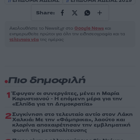
ΕΠΙΔΟΜΑ ΑΔΕΙΑΣ
ΕΠΙΔΟΜΑ ΑΔΕΙΑΣ 2019
Share:
Ακολουθήστε το Νewsit.gr στο
Google News
και
ενημερωθείτε πρώτοι για όλη την ειδησεογραφία και τα
τελευταία νέα
της ημέρας
Πιο δημοφιλή
1
Έφυγαν οι συνεργάτες, μένει η Μαρία
Καρυστιανού - Η επόμενη μέρα για την
«Ελπίδα για τη Δημοκρατία»
2
Συγκίνηση στο τελευταίο αντίο στον Λάκη
Χαλκιά: Με την «Φάμπρικα», λαούτο και
κλαρίνα αποχαιρέτησαν την εμβληματική
φωνή της μεταπολίτευσης