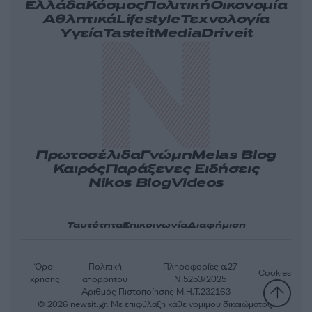
Ελλάδα
Κόσμος
Πολιτική
Οικονομία
Αθλητικά
Lifestyle
Τεχνολογία
Υγεία
Tasteit
Media
Driveit
Πρωτοσέλιδα
Γνώμη
Melas Blog
Καιρός
Παράξενες Ειδήσεις
Nikos Blog
Videos
Ταυτότητα
Επικοινωνία
Διαφήμιση
Όροι
Πολιτική
Πληροφορίες α.27
Cookies
χρήσης
απορρήτου
Ν.5253/2025
Αριθμός Πιστοποίησης Μ.Η.Τ.232163
© 2026 newsit.gr. Με επιφύλαξη κάθε νομίμου δικαιώματος.