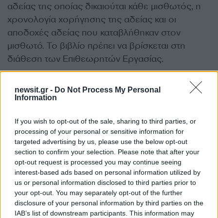
αδείας της οποίας δικαιούται κάθε μισθωτός, η
χρονολογία χορήγησης της αδείας και οι
αποδοχές αδείας που καταβλήθηκαν στον
μισθωτό. Το βιβλίο πρέπει να βρίσκεται στη
διάθεση των Επιθεωρητών Εργασίας.
Με πληροφορίες από
kepea.gr
newsit.gr -
Do Not Process My Personal
Information
ΔΙΑΦΗΜΙΣΗ
If you wish to opt-out of the sale, sharing to third parties, or
processing of your personal or sensitive information for
targeted advertising by us, please use the below opt-out
section to confirm your selection. Please note that after your
opt-out request is processed you may continue seeing
interest-based ads based on personal information utilized by
us or personal information disclosed to third parties prior to
your opt-out. You may separately opt-out of the further
disclosure of your personal information by third parties on the
IAB’s list of downstream participants. This information may