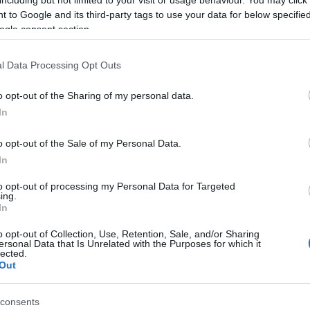
including but not limited to your visit or usage behaviour. You may click 
 to Google and its third-party tags to use your data for below specifi
ogle consent section.
l Data Processing Opt Outs
o opt-out of the Sharing of my personal data.
In
όματα
o opt-out of the Sale of my Personal Data.
ιας του
In
).
to opt-out of processing my Personal Data for Targeted
ing.
In
o opt-out of Collection, Use, Retention, Sale, and/or Sharing
ersonal Data that Is Unrelated with the Purposes for which it
lected.
Out
consents