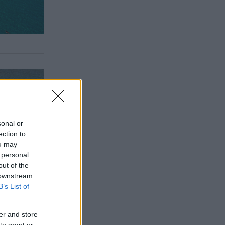
sonal or
ection to
ou may
 personal
out of the
 downstream
B’s List of
er and store