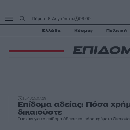
Μετάβαση
σε
περιεχόμενο
Πέμπτη 6 Αυγούστου
06:00
Ελλάδα
Κόσμος
Πολιτική
ΕΠΙΔΟΜ
15:43
15.07.19
Επίδομα αδείας: Πόσα χρή
δικαιούστε
Τι ισχύει για το επίδομα άδειας και πόσα χρήματα δικαιούσ