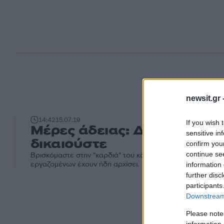
newsit.gr 
14:42
15.07.19
If you wish 
Μέρες άδειας: Δείτε πόσες
sensitive in
δικαιούστε
confirm you
continue se
Βρισκόμαστε στην "καρδιά" του καλοκαιριού και οι άδειες
εργαζομένων έχουν ήδη αρχίσει.
information 
further disc
participants
Downstream 
Please note