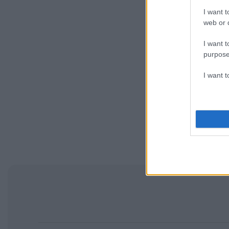
I want t
web or d
I want t
purpose
I want 