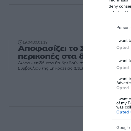
information 
deny consent
in below Go
Persona
I want t
19:04
30.01.19
Αποφασίζει το ΣΤΕ για τις
Opted 
περικοπές στα δώρα - επιδ
I want t
Δώρα - επιδόματα θα βρεθούν στην ατζέντα της Ολομέλε
Opted 
Συμβουλίου της Επικρατείας (ΣτΕ) την Παρασκευή (1.2.2019
I want 
Advertis
Opted 
I want t
of my P
was col
Opted 
Google 