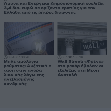
Άμυνα και Ενέργεια: Δημοσιονομική ευελιξία
3,4 δισ. ευρώ σε ορίζοντα τριετίας για την
Ελλάδα από τις ρήτρες διαφυγής
06:45
07.08.26
00:10
07.08.26
Μπλε τιμολόγια
Wall Street: «Φρένο»
ρεύματος: Αυξητική η
στα ρεκόρ έβαλαν οι
τάση στην αγορά
εξελίξεις στη Μέση
λιανικής λόγω της
Ανατολή
ανεβασμένης
χονδρικής