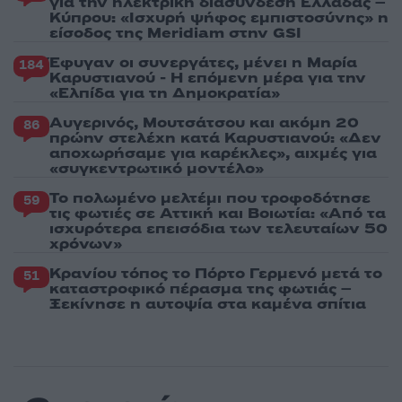
για την ηλεκτρική διασύνδεση Ελλάδας –
Κύπρου: «Ισχυρή ψήφος εμπιστοσύνης» η
είσοδος της Meridiam στην GSI
Έφυγαν οι συνεργάτες, μένει η Μαρία
184
Καρυστιανού - Η επόμενη μέρα για την
«Ελπίδα για τη Δημοκρατία»
Αυγερινός, Μουτσάτσου και ακόμη 20
86
πρώην στελέχη κατά Καρυστιανού: «Δεν
αποχωρήσαμε για καρέκλες», αιχμές για
«συγκεντρωτικό μοντέλο»
Το πολωμένο μελτέμι που τροφοδότησε
59
τις φωτιές σε Αττική και Βοιωτία: «Από τα
ισχυρότερα επεισόδια των τελευταίων 50
χρόνων»
Κρανίου τόπος το Πόρτο Γερμενό μετά το
51
καταστροφικό πέρασμα της φωτιάς –
Ξεκίνησε η αυτοψία στα καμένα σπίτια