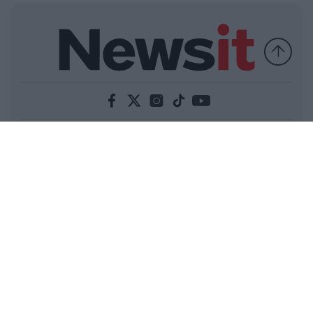
Ελλάδα
Κόσμος
Πολιτική
Οικονομία
Αθλητικά
Lifestyle
Τεχνολογία
Υγεία
Tasteit
Media
Driveit
Πρωτοσέλιδα
Γνώμη
Melas Blog
Καιρός
Παράξενες Ειδήσεις