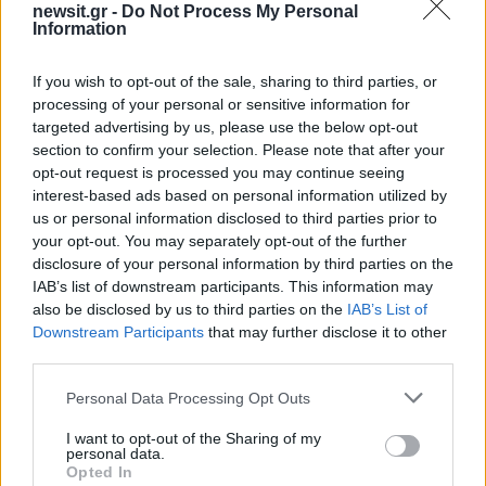
τροχαίο με νεκρούς μητέρα
για τον φονικό εμπρη
newsit.gr -
Do Not Process My Personal
και γιο – Ο οδηγός του
της Marfin
Information
φορτηγού κατέγραψε τη
σύγκρουση
If you wish to opt-out of the sale, sharing to third parties, or
processing of your personal or sensitive information for
Σχόλια
targeted advertising by us, please use the below opt-out
section to confirm your selection. Please note that after your
opt-out request is processed you may continue seeing
interest-based ads based on personal information utilized by
us or personal information disclosed to third parties prior to
your opt-out. You may separately opt-out of the further
Σχολίασε εδώ
disclosure of your personal information by third parties on the
IAB’s list of downstream participants. This information may
also be disclosed by us to third parties on the
IAB’s List of
50 /50
Downstream Participants
that may further disclose it to other
third parties.
Please note that this website/app uses one or more Google
Personal Data Processing Opt Outs
services and may gather and store information including but
not limited to your visit or usage behaviour. You may click to
I want to opt-out of the Sharing of my
2000 /2000
personal data.
grant or deny consent to Google and its third-party tags to
Opted In
use your data for below specified purposes in below Google