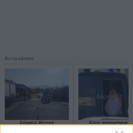
Αν τα χάσατε
Σέρρες: Βίντεο
Στην ανακρίτρια η
ντοκουμέντο από το
46χρονη που κατηγορε