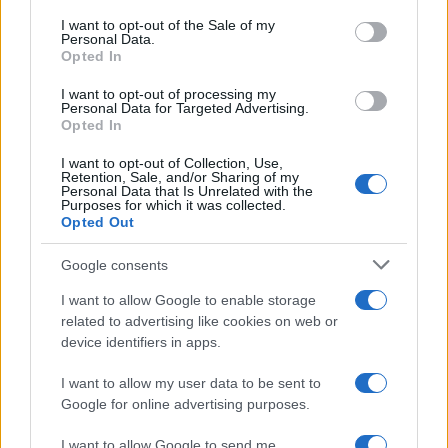
Υποβολή σχολίου
consent section.
I want to opt-out of the Sale of my
Personal Data.
Όροι Χρήσης
. Το site προστατεύεται από reCAPTCHA, ισχύουν
Opted In
Πολιτική Απορρήτου
&
Όροι Χρήσης
της Google.
I want to opt-out of processing my
Οικονομία
Personal Data for Targeted Advertising.
Opted In
Share:
I want to opt-out of Collection, Use,
Retention, Sale, and/or Sharing of my
Ακολουθήστε το Νewsit.gr στο
Google News
και
Personal Data that Is Unrelated with the
Purposes for which it was collected.
ενημερωθείτε πρώτοι για όλη την ειδησεογραφία και τα
Opted Out
τελευταία νέα
της ημέρας
Google consents
I want to allow Google to enable storage
related to advertising like cookies on web or
device identifiers in apps.
Πιο δημοφιλή
I want to allow my user data to be sent to
1
Ο Κώστας Σαμαράς δημοσίευσε μία παιδική
Google for online advertising purposes.
φωτογραφία για την επέτειο θανάτου της
αδελφής του, Λένας
I want to allow Google to send me