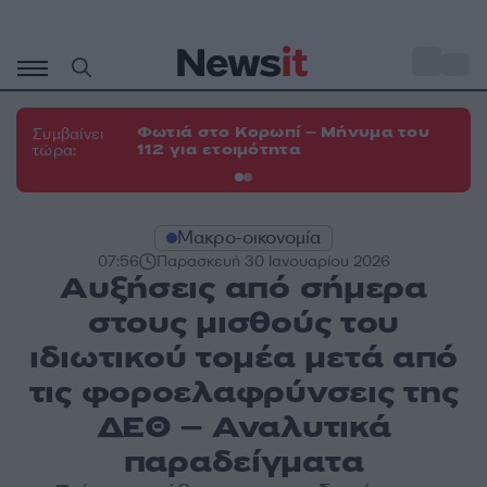
Μετάβαση
σε
o
33
περιεχόμενο
Φωτιά στο Κορωπί – Μήνυμα του
Φω
Συμβαίνει
112 για ετοιμότητα
Σπ
τώρα:
Μακρο-οικονομία
07:56
Παρασκευή 30 Ιανουαρίου 2026
Αυξήσεις από σήμερα
στους μισθούς του
ιδιωτικού τομέα μετά από
τις φοροελαφρύνσεις της
ΔΕΘ – Αναλυτικά
παραδείγματα