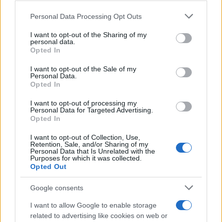
Μισθωτή στον ιδιωτικό τομέα, χωρίς τέκνα, με
Please note that this website/app uses one or more Google
Personal Data Processing Opt Outs
μηνιαίο καθαρό εισόδημα 1.251 ευρώ
– Από
services and may gather and store information including but
τον Ιανουάριο θα έχει αύξηση 200 ευρώ σε
not limited to your visit or usage behaviour. You may click to
I want to opt-out of the Sharing of my
personal data.
ετήσια βάση, χάρη στην οριζόντια μείωση των
grant or deny consent to Google and its third-party tags to
Opted In
use your data for below specified purposes in below Google
συντελεστών κατά 2 μονάδες. Εάν πρόκειται για
consent section.
I want to opt-out of the Sale of my
ζευγάρι και εργάζεται και ο σύζυγος με
Personal Data.
αντίστοιχες αποδοχές, το ετήσιο όφελος
Opted In
διπλασιάζεται στα 400 ευρώ.
I want to opt-out of processing my
Personal Data for Targeted Advertising.
Opted In
Υπενθυμίζεται πως οι πρώτοι που είδαν τις
I want to opt-out of Collection, Use,
αυξήσεις χάρη στην αναμόρφωση της
Retention, Sale, and/or Sharing of my
Personal Data that Is Unrelated with the
φορολογικής κλίμακας ήταν οι
συνταξιούχοι
, οι
Purposes for which it was collected.
οποίοι έλαβαν την προκαταβολή των συντάξεων
Opted Out
Ιανουαρίου τον Δεκέμβριο, ενώ το προηγούμενο
Google consents
διάστημα έλαβαν αυξημένους μισθούς και οι
δημόσιοι υπάλληλοι.
I want to allow Google to enable storage
related to advertising like cookies on web or