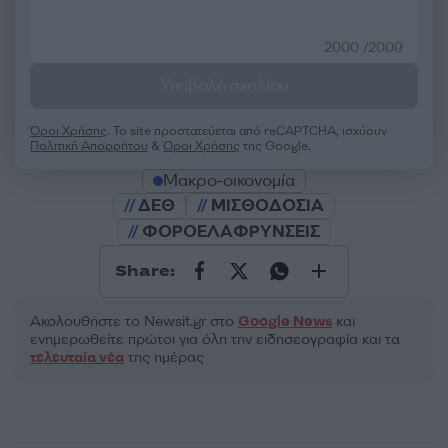
2000 /2000
Υποβολή σχολίου
Όροι Χρήσης
. Το site προστατεύεται από reCAPTCHA, ισχύουν
Πολιτική Απορρήτου
&
Όροι Χρήσης
της Google.
Μακρο-οικονομία
ΔΕΘ
ΜΙΣΘΟΔΟΣΙΑ
ΦΟΡΟΕΛΑΦΡΥΝΣΕΙΣ
Share:
Ακολουθήστε το Νewsit.gr στο
Google News
και
ενημερωθείτε πρώτοι για όλη την ειδησεογραφία και τα
τελευταία νέα
της ημέρας