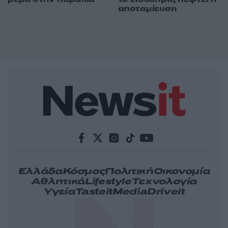
αποταμίευση
Ελλάδα
Κόσμος
Πολιτική
Οικονομία
Αθλητικά
Lifestyle
Τεχνολογία
Υγεία
Tasteit
Media
Driveit