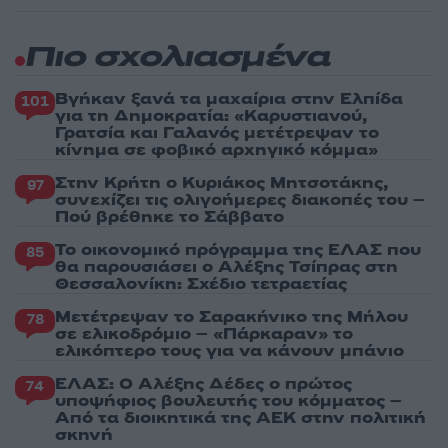
Πιο σχολιασμένα
Βγήκαν ξανά τα μαχαίρια στην Ελπίδα
101
για τη Δημοκρατία: «Καρυστιανού,
Γρατσία και Γαλανός μετέτρεψαν το
κίνημα σε φοβικό αρχηγικό κόμμα»
Στην Κρήτη ο Κυριάκος Μητσοτάκης,
97
συνεχίζει τις ολιγοήμερες διακοπές του –
Πού βρέθηκε το Σάββατο
Το οικονομικό πρόγραμμα της ΕΛΑΣ που
85
θα παρουσιάσει ο Αλέξης Τσίπρας στη
Θεσσαλονίκη: Σχέδιο τετραετίας
Μετέτρεψαν το Σαρακήνικο της Μήλου
78
σε ελικοδρόμιο – «Πάρκαραν» το
ελικόπτερο τους για να κάνουν μπάνιο
ΕΛΑΣ: Ο Αλέξης Δέδες ο πρώτος
74
υποψήφιος βουλευτής του κόμματος –
Από τα διοικητικά της ΑΕΚ στην πολιτική
σκηνή