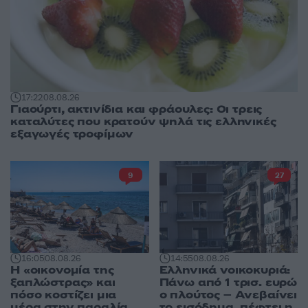
17:22
08.08.26
Γιαούρτι, ακτινίδια και φράουλες: Οι τρεις
καταλύτες που κρατούν ψηλά τις ελληνικές
εξαγωγές τροφίμων
9
27
16:05
08.08.26
14:55
08.08.26
Η «οικονομία της
Ελληνικά νοικοκυριά:
ξαπλώστρας» και
Πάνω από 1 τρισ. ευρώ
πόσο κοστίζει μια
ο πλούτος – Ανεβαίνει
μέρα στην παραλία
το εισόδημα, πέφτει η