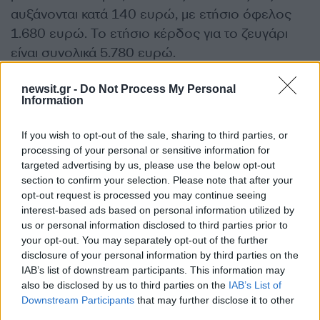
αυξάνονται κατά 140 ευρώ, με ετήσιο όφελος
1.680 ευρώ. Το ετήσιο κέρδος για το ζευγάρι
είναι συνολικά 5.780 ευρώ.
newsit.gr -
Do Not Process My Personal
Ιδιωτική υπάλληλος με δύο παιδιά και καθαρό
Information
μισθό 1.526 ευρώ
– Από τον Ιανουάριο θα
λάβει αύξηση 64 ευρώ, χάρη στη μείωση των
If you wish to opt-out of the sale, sharing to third parties, or
συντελεστών κατά 2 μονάδες συν ακόμα 4
processing of your personal or sensitive information for
targeted advertising by us, please use the below opt-out
μονάδες για εισοδήματα έως 30.000 για τα δύο
section to confirm your selection. Please note that after your
τέκνα, άρα ο μισθός του θα ανέλθει στα 1.590
opt-out request is processed you may continue seeing
ευρώ. Σε ετήσια βάση η μείωση φόρου
interest-based ads based on personal information utilized by
us or personal information disclosed to third parties prior to
ισοδυναμεί με 900 ευρώ. Αν εργάζεται και ο
your opt-out. You may separately opt-out of the further
σύζυγος της, το όφελος είναι μεγαλύτερο,
disclosure of your personal information by third parties on the
καθώς κι αυτός θα έχει ξεχωριστά φορολογικά
IAB’s list of downstream participants. This information may
οφέλη.
also be disclosed by us to third parties on the
IAB’s List of
Downstream Participants
that may further disclose it to other
third parties.