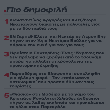
Πιο δημοφιλή
1
Κωνσταντίνος Αργυρός και Αλεξάνδρα
Νίκα κάνουν διακοπές με πολυτελές γιοτ
με τα δύο παιδιά τους
2
Ελίζαμπεθ Ελέτσι και Νεκτάριος Λεμονίδης
πήγαν στον Άγιο Νεκτάριο Βούλας για να
πάρουν την ευχή για τον γιο τους
3
Ηφαίστειο Σαντορίνης: Ένας 15χρονος που
δεν πρόλαβε να ξεφύγει από το τσουνάμι
μπορεί να αλλάξει τη χρονολογία της
προϊστορικής έκρηξης
4
Παρκαδόρος στο Ελαφονήσι συνελήφθη
για έβδομη φορά - Τον «τσάκωσαν»
αστυνομικοί που προσποιήθηκαν τους
τουρίστες
5
«Φιάσκο» στη Μαδέιρα με το γάμο του
Κριστιάνο Ρονάλντο: Χιλιάδες άνθρωποι
πήγαν σε λάθος εκκλησία και προκάλεσαν
το γέλιο στον Πορτογάλο