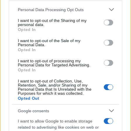
Please note that this website/app uses one or more Google
Personal Data Processing Opt Outs
services and may gather and store information including but
not limited to your visit or usage behaviour. You may click to
I want to opt-out of the Sharing of my
personal data.
grant or deny consent to Google and its third-party tags to
Marfin: Απολογείται
Προσωρινά κρατούμεν
Opted In
use your data for below specified purposes in below Google
σήμερα η 46χρονη που
δήμαρχος, ο μηχανικός
έφτασε από τη Βρετανία –
ο ιδιοκτήτης του αιολι
consent section.
I want to opt-out of the Sale of my
Η μεταγωγή στην Ελλάδα
πάρκου για τη φωτιά 
Personal Data.
και τα στοιχεία που την
Πόρτο Γερμενό και
Opted In
εμπλέκουν
Ξηρονομή
I want to opt-out of processing my
Personal Data for Targeted Advertising.
Opted In
Σχόλια
I want to opt-out of Collection, Use,
Retention, Sale, and/or Sharing of my
Personal Data that Is Unrelated with the
Purposes for which it was collected.
Opted Out
Σχολίασε εδώ
Google consents
I want to allow Google to enable storage
50 /50
related to advertising like cookies on web or