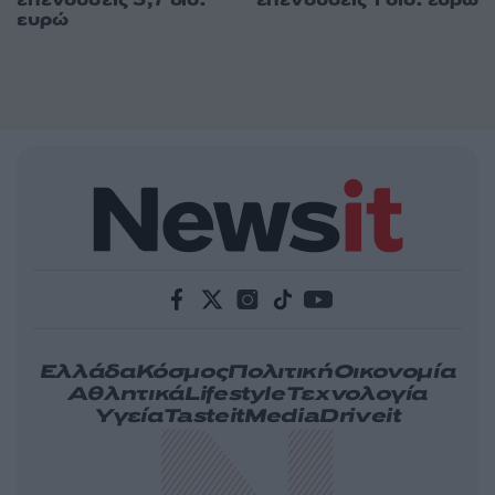
ευρώ
Ελλάδα
Κόσμος
Πολιτική
Οικονομία
Αθλητικά
Lifestyle
Τεχνολογία
Υγεία
Tasteit
Media
Driveit