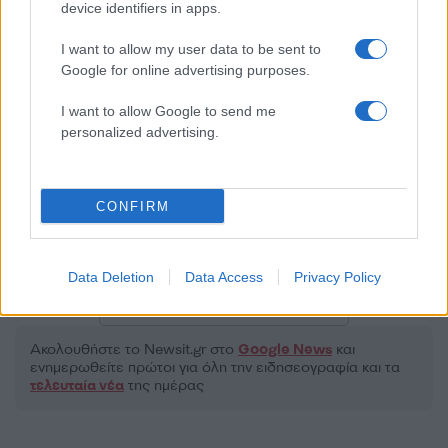
device identifiers in apps.
I want to allow my user data to be sent to
Google for online advertising purposes.
2000 /2000
I want to allow Google to send me
personalized advertising.
Υποβολή σχολίου
Όροι Χρήσης
. Το site προστατεύεται από reCAPTCHA, ισχύουν
Πολιτική Απορρήτου
&
Όροι Χρήσης
της Google.
CONFIRM
Μακρο-οικονομία
ΠΛΗΘΩΡΙΣΜΟΣ
ΦΟΡΟΛΟΓΟΥΜΕΝΟΙ
Data Deletion
Data Access
Privacy Policy
Share:
Ακολουθήστε το Νewsit.gr στο
Google News
και
ενημερωθείτε πρώτοι για όλη την ειδησεογραφία και τα
τελευταία νέα
της ημέρας