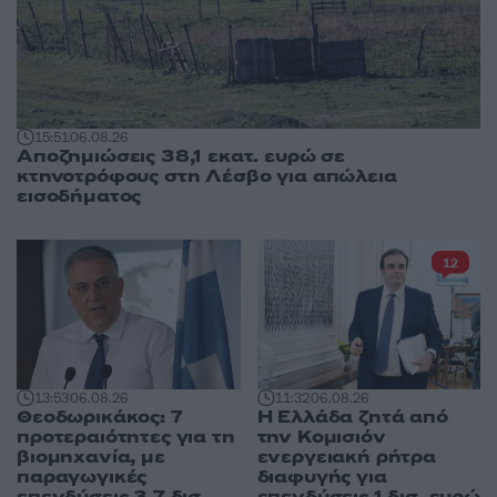
15:51
06.08.26
Αποζημιώσεις 38,1 εκατ. ευρώ σε
κτηνοτρόφους στη Λέσβο για απώλεια
εισοδήματος
12
13:53
06.08.26
11:32
06.08.26
Θεοδωρικάκος: 7
Η Ελλάδα ζητά από
προτεραιότητες για τη
την Κομισιόν
βιομηχανία, με
ενεργειακή ρήτρα
παραγωγικές
διαφυγής για
επενδύσεις 3,7 δισ.
επενδύσεις 1 δισ. ευρώ