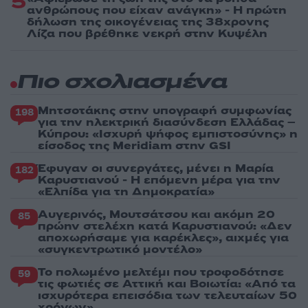
5
ανθρώπους που είχαν ανάγκη» - Η πρώτη
δήλωση της οικογένειας της 38χρονης
Λίζα που βρέθηκε νεκρή στην Κυψέλη
Πιο σχολιασμένα
Μητσοτάκης στην υπογραφή συμφωνίας
198
για την ηλεκτρική διασύνδεση Ελλάδας –
Κύπρου: «Ισχυρή ψήφος εμπιστοσύνης» η
είσοδος της Meridiam στην GSI
Έφυγαν οι συνεργάτες, μένει η Μαρία
182
Καρυστιανού - Η επόμενη μέρα για την
«Ελπίδα για τη Δημοκρατία»
Αυγερινός, Μουτσάτσου και ακόμη 20
85
πρώην στελέχη κατά Καρυστιανού: «Δεν
αποχωρήσαμε για καρέκλες», αιχμές για
«συγκεντρωτικό μοντέλο»
Το πολωμένο μελτέμι που τροφοδότησε
59
τις φωτιές σε Αττική και Βοιωτία: «Από τα
ισχυρότερα επεισόδια των τελευταίων 50
χρόνων»