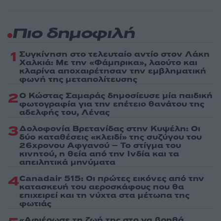
Πιο δημοφιλή
1
Συγκίνηση στο τελευταίο αντίο στον Λάκη
Χαλκιά: Με την «Φάμπρικα», λαούτο και
κλαρίνα αποχαιρέτησαν την εμβληματική
φωνή της μεταπολίτευσης
2
Ο Κώστας Σαμαράς δημοσίευσε μία παιδική
φωτογραφία για την επέτειο θανάτου της
αδελφής του, Λένας
3
Δολοφονία Βρετανίδας στην Κυψέλη: Οι
δύο καταθέσεις «κλειδί» της συζύγου του
26χρονου Αφγανού – Το στίγμα του
κινητού, η θεία από την Ινδία και τα
απειλητικά μηνύματα
4
Canadair 515: Οι πρώτες εικόνες από την
κατασκευή του αεροσκάφους που θα
επιχειρεί και τη νύχτα στα μέτωπα της
φωτιάς
«Αφιέρωσε τη ζωή της στο να βοηθά