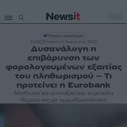
Μετάβαση
σε
o
27
περιεχόμενο
Μακρο-οικονομία
11:18
Τετάρτη 6 Αυγούστου 2025
Δυσανάλογη η
επιβάρυνση των
φορολογουμένων εξαιτίας
του πληθωρισμού – Τι
προτείνει η Eurobank
Μισθωτοί και συνταξιούχοι τα μεγάλα
θύματα της μη τιμαριθμοποίησης