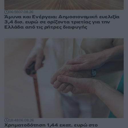
06:55
07.08.26
Άμυνα και Ενέργεια: Δημοσιονομική ευελιξία
3,4 δισ. ευρώ σε ορίζοντα τριετίας για την
Ελλάδα από τις ρήτρες διαφυγής
18:48
06.08.26
Χρηματοδότηση 1,44 εκατ. ευρώ στο