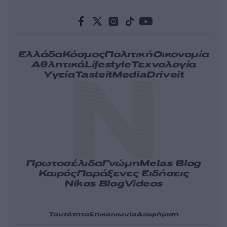
Ελλάδα
Κόσμος
Πολιτική
Οικονομία
Αθλητικά
Lifestyle
Τεχνολογία
Υγεία
Tasteit
Media
Driveit
Πρωτοσέλιδα
Γνώμη
Melas Blog
Καιρός
Παράξενες Ειδήσεις
Nikos Blog
Videos
Ταυτότητα
Επικοινωνία
Διαφήμιση