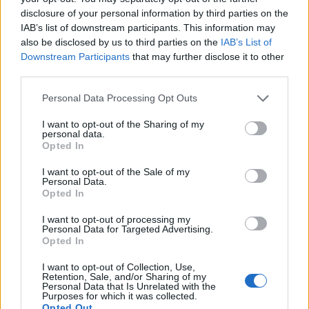
3
Ηφαίστειο Σαντορίνης: Ένας 15χρονος που
δεν πρόλαβε να ξεφύγει από το τσουνάμι
disclosure of your personal information by third parties on the
μπορεί να αλλάξει τη χρονολογία της
IAB’s list of downstream participants. This information may
προϊστορικής έκρηξης
also be disclosed by us to third parties on the
IAB’s List of
Downstream Participants
that may further disclose it to other
4
Παρκαδόρος στο Ελαφονήσι συνελήφθη
για έβδομη φορά - Τον «τσάκωσαν»
third parties.
αστυνομικοί που προσποιήθηκαν τους
τουρίστες
Please note that this website/app uses one or more Google
Personal Data Processing Opt Outs
services and may gather and store information including but
5
Στην Κρήτη ο Κυριάκος Μητσοτάκης,
not limited to your visit or usage behaviour. You may click to
I want to opt-out of the Sharing of my
συνεχίζει τις ολιγοήμερες διακοπές του –
personal data.
grant or deny consent to Google and its third-party tags to
Πού βρέθηκε το Σάββατο
Opted In
use your data for below specified purposes in below Google
consent section.
I want to opt-out of the Sale of my
Personal Data.
Πιο σχολιασμένα
Opted In
Βγήκαν ξανά τα μαχαίρια στην Ελπίδα
I want to opt-out of processing my
101
Personal Data for Targeted Advertising.
για τη Δημοκρατία: «Καρυστιανού,
Opted In
Γρατσία και Γαλανός μετέτρεψαν το
κίνημα σε φοβικό αρχηγικό κόμμα»
I want to opt-out of Collection, Use,
Μετέτρεψαν το Σαρακήνικο της Μήλου
Retention, Sale, and/or Sharing of my
87
Personal Data that Is Unrelated with the
σε ελικοδρόμιο – «Πάρκαραν» το
Purposes for which it was collected.
ελικόπτερο τους για να κάνουν μπάνιο
Opted Out