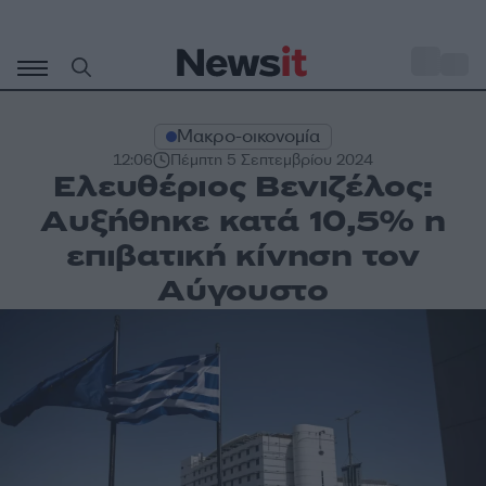
Μετάβαση
σε
o
33
περιεχόμενο
Μακρο-οικονομία
12:06
Πέμπτη 5 Σεπτεμβρίου 2024
Ελευθέριος Βενιζέλος:
Αυξήθηκε κατά 10,5% η
επιβατική κίνηση τον
Αύγουστο