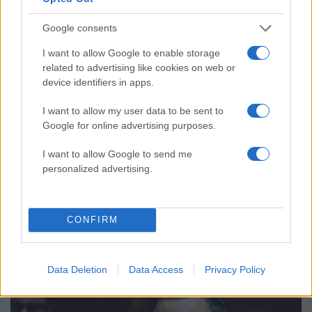
Το οικονομικό πρόγραμμα της ΕΛΑΣ που
85
θα παρουσιάσει ο Αλέξης Τσίπρας στη
Google consents
Θεσσαλονίκη: Σχέδιο τετραετίας
I want to allow Google to enable storage
ΕΛΑΣ: Ο Αλέξης Δέδες ο πρώτος
74
related to advertising like cookies on web or
υποψήφιος βουλευτής του κόμματος –
device identifiers in apps.
Από τα διοικητικά της ΑΕΚ στην πολιτική
σκηνή
I want to allow my user data to be sent to
Σούπερ μάρκετ: Νέες μειώσεις τιμών –
73
Google for online advertising purposes.
916 προϊόντα στην εθνική πρωτοβουλία,
ανάμεσά τους 130 σχολικά
I want to allow Google to send me
personalized advertising.
Μακρο-οικονομία:
CONFIRM
Περισσότερα άρθρα
Data Deletion
Data Access
Privacy Policy
7