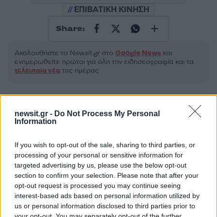
ΕΠΙΒΑΤΙΚΗ ΚΙΝΗΣΗ
Share:
Ακολουθήστε το Νewsit.gr στο
Google News
και
ενημερωθείτε πρώτοι για όλη την ειδησεογραφία και τα
τελευταία νέα
της ημέρας
newsit.gr -
Do Not Process My Personal
Information
Πιο δημοφιλή
If you wish to opt-out of the sale, sharing to third parties, or
1
Κωνσταντίνος Αργυρός και Αλεξάνδρα
processing of your personal or sensitive information for
Νίκα κάνουν διακοπές με πολυτελές γιοτ
targeted advertising by us, please use the below opt-out
με τα δύο παιδιά τους
section to confirm your selection. Please note that after your
2
Ελίζαμπεθ Ελέτσι και Νεκτάριος Λεμονίδης
opt-out request is processed you may continue seeing
πήγαν στον Άγιο Νεκτάριο Βούλας για να
interest-based ads based on personal information utilized by
πάρουν την ευχή για τον γιο τους
us or personal information disclosed to third parties prior to
your opt-out. You may separately opt-out of the further