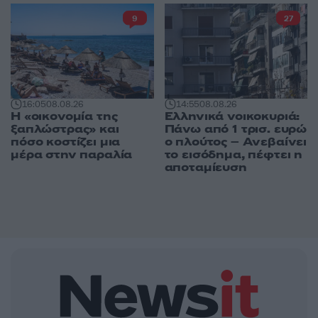
9
27
16:05
08.08.26
14:55
08.08.26
Η «οικονομία της
Ελληνικά νοικοκυριά:
ξαπλώστρας» και
Πάνω από 1 τρισ. ευρώ
πόσο κοστίζει μια
ο πλούτος – Ανεβαίνει
μέρα στην παραλία
το εισόδημα, πέφτει η
αποταμίευση