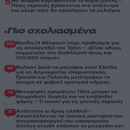
5
Με 40άρια κορυφώνεται το κύμα ζέστης -
Ποιες περιοχές βρίσκονται στο επίκεντρο
και μέχρι πότε θα κρατήσουν τα μελτέμια
Πιο σχολιασμένα
Marfin: Η 46χρονη πήρε προθεσμία για
103
να απολογηθεί την Τρίτη – «Είναι αθώα,
συμμετείχε στη διαδήλωση όπως και
100.000 άτομα»
Βγήκαν ξανά τα μαχαίρια στην Ελπίδα
94
για τη Δημοκρατία: «Καρυστιανού,
Γρατσία και Γαλανός μετέτρεψαν το
κίνημα σε φοβικό αρχηγικό κόμμα»
Μεταφορές χρημάτων: Πότε μπορεί να
79
θεωρηθούν δωρεές και να επιβληθεί
φόρος – Τι ισχυεί για τις γονικές παροχές
Απίστευτο κι όμως αληθινό -
77
Aναστέλλονται τα τακτικά ραντεβού του
αγγειοχειρουργού του νοσοκομείου
Χανίων επειδή κλάπηκε το μηχανάκι του