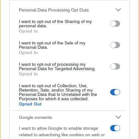
Please note that this website/app uses one or more Google
Personal Data Processing Opt Outs
services and may gather and store information including but
not limited to your visit or usage behaviour. You may click to
I want to opt-out of the Sharing of my
personal data.
grant or deny consent to Google and its third-party tags to
Opted In
use your data for below specified purposes in below Google
2000 /2000
consent section.
I want to opt-out of the Sale of my
Υποβολή σχολίου
Personal Data.
Opted In
Όροι Χρήσης
. Το site προστατεύεται από reCAPTCHA, ισχύουν
I want to opt-out of processing my
Πολιτική Απορρήτου
&
Όροι Χρήσης
της Google.
Personal Data for Targeted Advertising.
Opted In
Μακρο-οικονομία
ΘΕΟΔΩΡΟΣ ΣΚΥΛΑΚΑΚΗΣ
I want to opt-out of Collection, Use,
Retention, Sale, and/or Sharing of my
ΠΡΑΣΙΝΗ ΕΝΕΡΓΕΙΑ
ΣΑΟΥΔΙΚΗ ΑΡΑΒΙΑ
Personal Data that Is Unrelated with the
Purposes for which it was collected.
Share:
Opted Out
Google consents
Ακολουθήστε το Νewsit.gr στο
Google News
και
ενημερωθείτε πρώτοι για όλη την ειδησεογραφία και τα
I want to allow Google to enable storage
τελευταία νέα
της ημέρας
related to advertising like cookies on web or