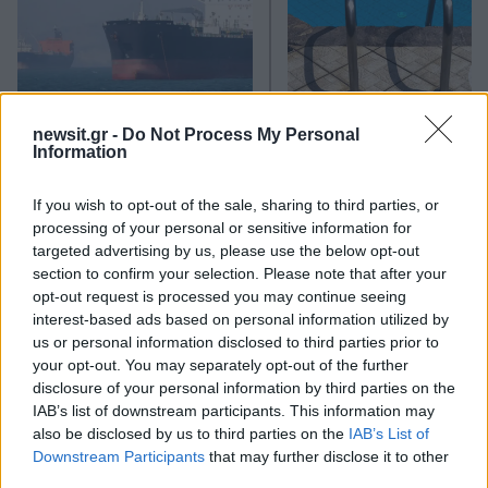
Οι 6 όροι «φωτιά» του Ιράν
Τραγωδία στην Πάρο
newsit.gr -
Do Not Process My Personal
στις ΗΠΑ για τα Στενά του
4χρονος βρέθηκε νεκ
Information
Ορμούζ - «Ποτέ δεν θα
σε πισίνα
κάνουμε πίσω, είτε σε
πόλεμο είτε σε
If you wish to opt-out of the sale, sharing to third parties, or
διαπραγματεύσεις»
processing of your personal or sensitive information for
targeted advertising by us, please use the below opt-out
section to confirm your selection. Please note that after your
Σχόλια
opt-out request is processed you may continue seeing
interest-based ads based on personal information utilized by
us or personal information disclosed to third parties prior to
your opt-out. You may separately opt-out of the further
disclosure of your personal information by third parties on the
Σχολίασε εδώ
IAB’s list of downstream participants. This information may
also be disclosed by us to third parties on the
IAB’s List of
Downstream Participants
that may further disclose it to other
third parties.
50 /50