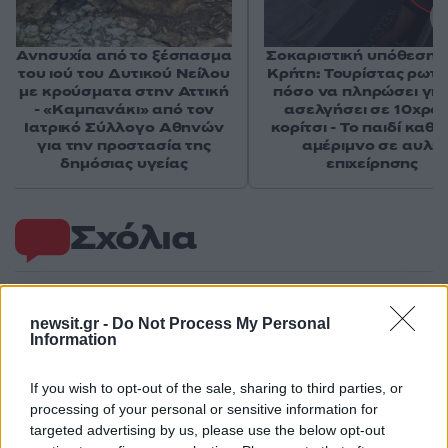
Ανησυχία από το ξέσπασμα
Σοκαριστική υπόθεση 
του ιού του Δυτικού Νείλου
Κρήτη: Τουρίστας ρωτ
με κρούσματα στην Αττική
πόσο να πληρώσει για
- «Καμπανάκι» από τον
ασελγήσει σε 10χρο
Ιατρικό Σύλλογο Αθηνών
κορίτσι - Το παιδί καθ
για την προστασία της
αμέριμνο σε αυλή
δημόσιας υγείας
επιχείρησης
Σχόλια
newsit.gr -
Do Not Process My Personal
Information
Σχολίασε εδώ
If you wish to opt-out of the sale, sharing to third parties, or
50 /50
processing of your personal or sensitive information for
targeted advertising by us, please use the below opt-out