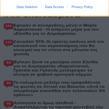
Data Deletion
Data Access
Privacy Policy
Πιο σχολιασμένα
Έφυγαν οι συνεργάτες, μένει η Μαρία
184
Καρυστιανού - Η επόμενη μέρα για την
«Ελπίδα για τη Δημοκρατία»
Canadair 515: Οι πρώτες εικόνες από την
131
κατασκευή του αεροσκάφους που θα
επιχειρεί και τη νύχτα στα μέτωπα της
φωτιάς
Βγήκαν ξανά τα μαχαίρια στην Ελπίδα
69
για τη Δημοκρατία: «Καρυστιανού,
Γρατσία και Γαλανός μετέτρεψαν το
κίνημα σε φοβικό αρχηγικό κόμμα»
Το πολωμένο μελτέμι που τροφοδότησε
59
τις φωτιές σε Αττική και Βοιωτία: «Από τα
ισχυρότερα επεισόδια των τελευταίων 50
χρόνων»
Απίστευτο κι όμως αληθινό -
55
Aναστέλλονται τα τακτικά ραντεβού του