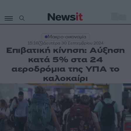
Μετάβαση
σε
o
29
περιεχόμενο
Μακρο-οικονομία
15:16
Δευτέρα 30 Σεπτεμβρίου 2024
Επιβατική κίνηση: Αύξηση
κατά 5% στα 24
αεροδρόμια της ΥΠΑ το
καλοκαίρι