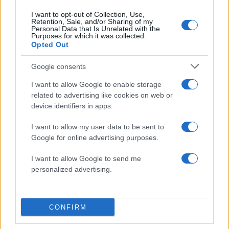
I want to opt-out of Collection, Use,
Πιο δημοφιλή
Retention, Sale, and/or Sharing of my
Personal Data that Is Unrelated with the
Purposes for which it was collected.
1
Σέρρες: Βίντεο ντοκουμέντο από το
Opted Out
τροχαίο με νεκρούς μητέρα και γιο – Ο
οδηγός του φορτηγού κατέγραψε τη
Google consents
σύγκρουση
I want to allow Google to enable storage
2
Marfin: Η 46χρονη πήρε προθεσμία για να
απολογηθεί την Τρίτη – «Είναι αθώα,
related to advertising like cookies on web or
συμμετείχε στη διαδήλωση όπως και
device identifiers in apps.
100.000 άτομα»
I want to allow my user data to be sent to
3
Σίντνεϊ Τάουλ: Πέθανε σε ηλικία 26 ετών η
σταρ του TikTok – Kατέγραφε τη ζωή της
Google for online advertising purposes.
με τον καρκίνο
I want to allow Google to send me
4
Μεταφορές χρημάτων: Πότε μπορεί να
personalized advertising.
θεωρηθούν δωρεές και να επιβληθεί φόρος
– Τι ισχυεί για τις γονικές παροχές
5
Κυψέλη: «Δεν μπορώ να το πιστέψω» –
Σοκαρισμένο το ζευγάρι Αμερικανών που
CONFIRM
φιλοξενούσε τον 26χρονο Αφγανό στη
Λέσβο