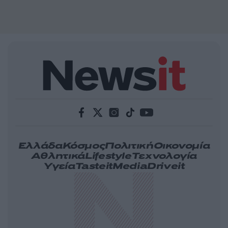
Ελλάδα
Κόσμος
Πολιτική
Οικονομία
Αθλητικά
Lifestyle
Τεχνολογία
Υγεία
Tasteit
Media
Driveit