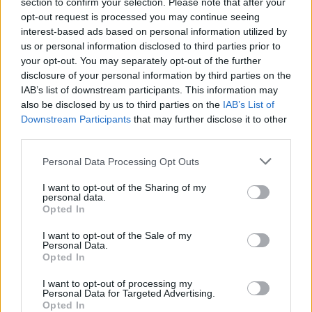
section to confirm your selection. Please note that after your
opt-out request is processed you may continue seeing
interest-based ads based on personal information utilized by
us or personal information disclosed to third parties prior to
2000 /2000
your opt-out. You may separately opt-out of the further
disclosure of your personal information by third parties on the
Υποβολή σχολίου
IAB’s list of downstream participants. This information may
also be disclosed by us to third parties on the
IAB’s List of
Όροι Χρήσης
. Το site προστατεύεται από reCAPTCHA, ισχύουν
Downstream Participants
that may further disclose it to other
Πολιτική Απορρήτου
&
Όροι Χρήσης
της Google.
third parties.
Μακρο-οικονομία
Please note that this website/app uses one or more Google
Personal Data Processing Opt Outs
ΑΕΡΟΔΡΟΜΙΑ
ΕΠΙΒΑΤΙΚΗ ΚΙΝΗΣΗ
services and may gather and store information including but
not limited to your visit or usage behaviour. You may click to
I want to opt-out of the Sharing of my
Share:
personal data.
grant or deny consent to Google and its third-party tags to
Opted In
use your data for below specified purposes in below Google
Ακολουθήστε το Νewsit.gr στο
Google News
και
consent section.
I want to opt-out of the Sale of my
ενημερωθείτε πρώτοι για όλη την ειδησεογραφία και τα
Personal Data.
τελευταία νέα
της ημέρας
Opted In
I want to opt-out of processing my
Personal Data for Targeted Advertising.
Opted In