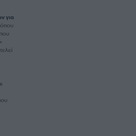
ν για
, όπου
 που
»
τελεί
ι
που