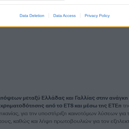
Data Deletion
Data Access
Privacy Policy
πόψεων μεταξύ Ελλάδας και Γαλλίας στην ανάγκη
ρηματοδότησης από το ETS και μέσω της ΕΤΕπ
τη
χανίας, για την υποστήριξη καινοτόμων λύσεων για 
ους, καθώς και λήψη πρωτοβουλιών για τον εξηλεκ