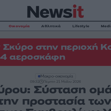
Οικονομία
Αθλητικά
Lifestyle
Medi
 Σκύρο στην περιοχή Κ
 4 αεροσκάφη
Μακρο-οικονομία
09:32
Πέμπτη 21 Μαΐου 2026
ρου: Σύσταση ομά
 την προστασία τ