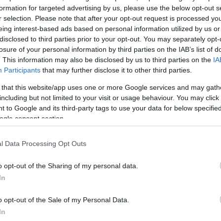
formation for targeted advertising by us, please use the below opt-out s
ουμε τη δυνατότητα να γνωρίζουμε σε πραγματικό 
r selection. Please note that after your opt-out request is processed y
eing interest-based ads based on personal information utilized by us or
νικά δεδομένα
, κρίσιμες πληροφορίες για την ποιότη
disclosed to third parties prior to your opt-out. You may separately opt-
στήματος,
τη θέση σκαφών, αλιευτικών και μη
, καθώ
losure of your personal information by third parties on the IAB’s list of
λάσσιας ρύπανσης. Έτσι, η τεχνολογία και τα ψηφια
. This information may also be disclosed by us to third parties on the
IA
νουν το πλαίσιο προστασίας του θαλάσσιου
Participants
that may further disclose it to other third parties.
σχύοντας την κατανόησή μας για τις θάλασσές μας, 
 that this website/app uses one or more Google services and may gath
ό στοιχείο της ταυτότητάς μας».
including but not limited to your visit or usage behaviour. You may click 
 to Google and its third-party tags to use your data for below specifi
ogle consent section.
α συμφώνησαν να ενισχύσουν τη συνεργασία τους 
ο και να προχωρήσουν στη σύσταση ομάδας για τη
l Data Processing Opt Outs
αλασσών
, στο πλαίσιο των Συμβουλίων Υπουργών τη
ο ο κ. Παπασταύρου χαρακτήρισε ως «ελληνο-γαλλικό
o opt-out of the Sharing of my personal data.
In
ι προστασίας της Μεσογείου και του οικοσυστήματός
o opt-out of the Sale of my Personal Data.
αν το πλαίσιο αναθεώρησης του ETS και η συνεργασ
In
τικής πολιτικής, όπου ο κ. Παπασταύρου υπογράμμισε