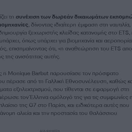
ζει τη
συνέχιση των δωρεάν δικαιωμάτων εκπομπώ
ιομηχανίες
, δίνοντας ιδιαίτερη έμφαση στη ναυτιλία
 δημιουργία ξεχωριστής κλείδας κατανομής στο ETS,
 υπάρχει, όπως υπάρχει για βιομηχανία και αεροπορία
ς, επισημαίνοντας ότι, «η αναθεώρηση του ETS απο
ς της ανισότητας αυτής.
ς η Monique Barbut παρουσίασε τον πρόσφατο
ου πέρασε από τη Γαλλική Εθνοσυνέλευση, καθώς κα
ματα εξηλεκτρισμού, που τίθενται σε εφαρμογή στη
ημέρωσε τον Έλληνα ομόλογό της για τις συμφωνίες 
αίσιο της G7 στο Παρίσι, και ειδικότερα αυτές που
νομη αλιεία και την προστασία του θαλάσσιου
ΔΙΑΦΗΜΙΣΗ