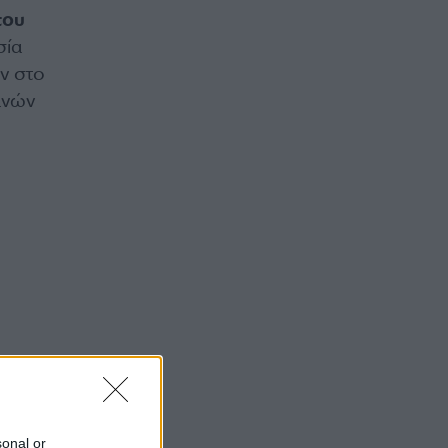
του
σία
ν στο
ανών
sonal or