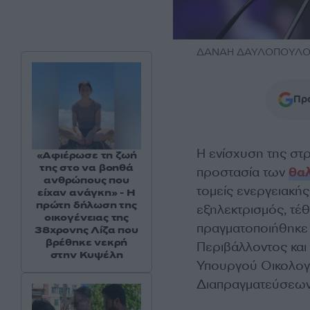
ΔΑΝΑΗ ΔΑΥΛΟΠΟΥΛΟΥ 
Προ
Η ενίσχυση της στ
«Αφιέρωσε τη ζωή
της στο να βοηθά
προστασία των
θα
ανθρώπους που
τομείς ενεργειακή
είχαν ανάγκη» - Η
πρώτη δήλωση της
εξηλεκτρισμός, τέ
οικογένειας της
πραγματοποιήθηκε 
38χρονης Λίζα που
βρέθηκε νεκρή
Περιβάλλοντος και
στην Κυψέλη
Υπουργού Οικολογι
Διαπραγματεύσεων 