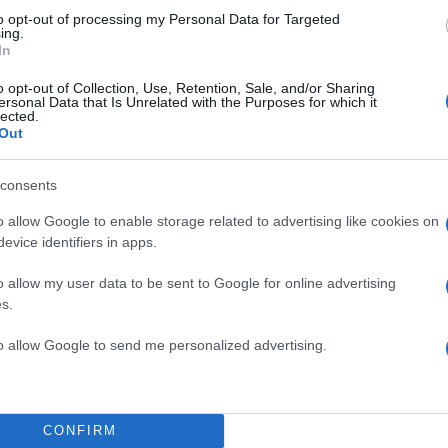
to opt-out of processing my Personal Data for Targeted
ησης μιας φιλόδοξης, αλλά ρεαλιστικής κλιματικής
ing.
In
ντας την ανταγωνιστικότητα και διασφαλίζοντας τη στή
o opt-out of Collection, Use, Retention, Sale, and/or Sharing
ersonal Data that Is Unrelated with the Purposes for which it
lected.
ΔΙΑΦΗΜΙΣΗ
Out
consents
o allow Google to enable storage related to advertising like cookies on
evice identifiers in apps.
o allow my user data to be sent to Google for online advertising
s.
to allow Google to send me personalized advertising.
CONFIRM