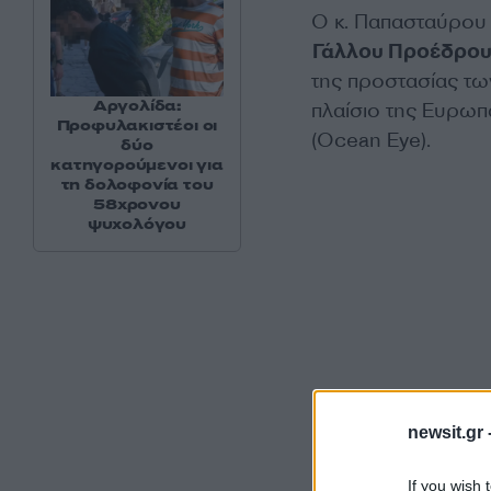
Ο κ. Παπασταύρου
Γάλλου Προέδρου
της προστασίας τω
Αργολίδα:
πλαίσιο της Ευρω
Προφυλακιστέοι οι
(Ocean Eye).
δύο
κατηγορούμενοι για
τη δολοφονία του
58χρονου
ψυχολόγου
newsit.gr 
If you wish 