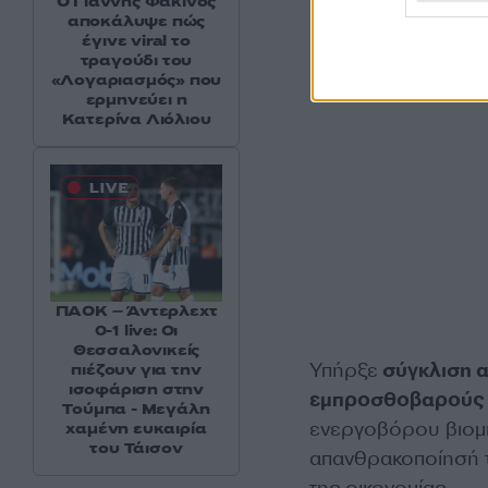
Ο Γιάννης Φακίνος
αποκάλυψε πώς
έγινε viral το
τραγούδι του
«Λογαριασμός» που
ερμηνεύει η
Κατερίνα Λιόλιου
ΠΑΟΚ – Άντερλεχτ
0-1 live: Οι
Θεσσαλονικείς
Υπήρξε
σύγκλιση α
πιέζουν για την
ισοφάριση στην
εμπροσθοβαρούς χ
Τούμπα - Μεγάλη
ενεργοβόρου βιομη
χαμένη ευκαιρία
του Τάισον
απανθρακοποίησή τ
της οικονομίας.