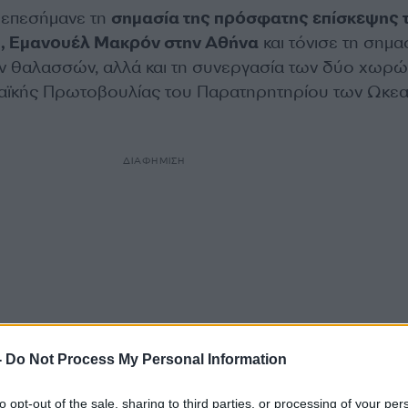
 επεσήμανε τη
σημασία της πρόσφατης επίσκεψης 
, Εμανουέλ Μακρόν στην Αθήνα
και τόνισε τη σημα
ν θαλασσών, αλλά και τη συνεργασία των δύο χωρώ
παϊκής Πρωτοβουλίας του Παρατηρητηρίου των Ωκε
ΔΙΑΦΗΜΙΣΗ
-
Do Not Process My Personal Information
to opt-out of the sale, sharing to third parties, or processing of your per