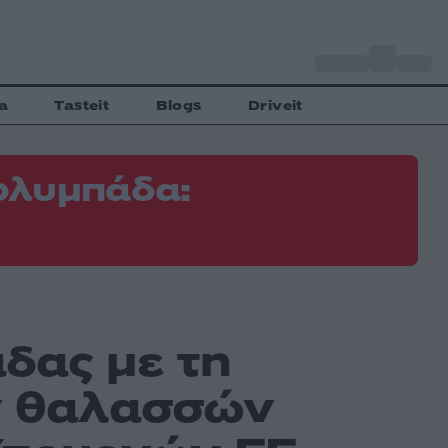
o
Αθήνα
31
C
a
Tasteit
Blogs
Driveit
ολυμπάδα:
δας με τη
ων θαλασσών