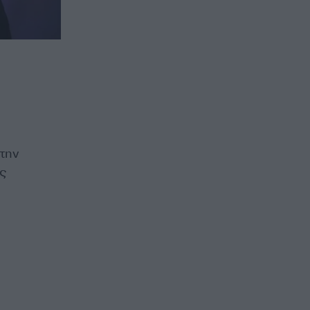
την
υς