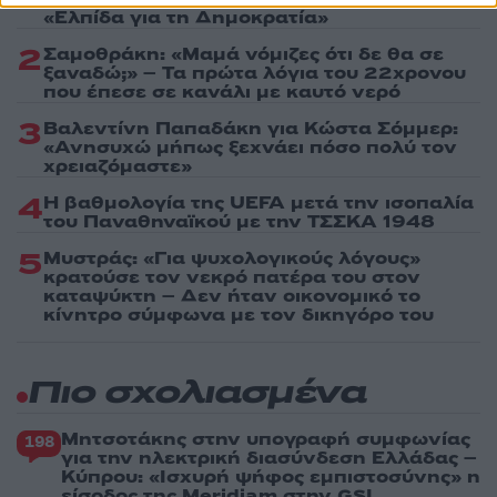
«Ελπίδα για τη Δημοκρατία»
2
Σαμοθράκη: «Μαμά νόμιζες ότι δε θα σε
ξαναδώ;» – Τα πρώτα λόγια του 22χρονου
που έπεσε σε κανάλι με καυτό νερό
3
Βαλεντίνη Παπαδάκη για Κώστα Σόμμερ:
«Ανησυχώ μήπως ξεχνάει πόσο πολύ τον
χρειαζόμαστε»
4
Η βαθμολογία της UEFA μετά την ισοπαλία
του Παναθηναϊκού με την ΤΣΣΚΑ 1948
5
Μυστράς: «Για ψυχολογικούς λόγους»
κρατούσε τον νεκρό πατέρα του στον
καταψύκτη – Δεν ήταν οικονομικό το
κίνητρο σύμφωνα με τον δικηγόρο του
Πιο σχολιασμένα
Μητσοτάκης στην υπογραφή συμφωνίας
198
για την ηλεκτρική διασύνδεση Ελλάδας –
Κύπρου: «Ισχυρή ψήφος εμπιστοσύνης» η
είσοδος της Meridiam στην GSI