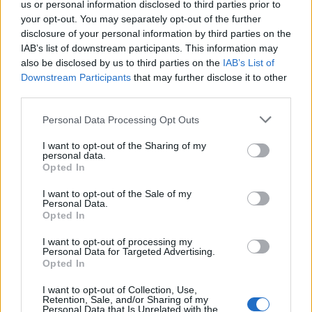
δήλωση της οικογένειας
58χρονου ψυχολόγ
us or personal information disclosed to third parties prior to
της 38χρονης Λίζα που
your opt-out. You may separately opt-out of the further
βρέθηκε νεκρή στην
disclosure of your personal information by third parties on the
Κυψέλη
IAB’s list of downstream participants. This information may
also be disclosed by us to third parties on the
IAB’s List of
Downstream Participants
that may further disclose it to other
Σχόλια
third parties.
Please note that this website/app uses one or more Google
Personal Data Processing Opt Outs
services and may gather and store information including but
not limited to your visit or usage behaviour. You may click to
I want to opt-out of the Sharing of my
personal data.
grant or deny consent to Google and its third-party tags to
Σχολίασε εδώ
Opted In
use your data for below specified purposes in below Google
consent section.
I want to opt-out of the Sale of my
Personal Data.
50 /50
Opted In
I want to opt-out of processing my
Personal Data for Targeted Advertising.
Opted In
I want to opt-out of Collection, Use,
2000 /2000
Retention, Sale, and/or Sharing of my
Personal Data that Is Unrelated with the