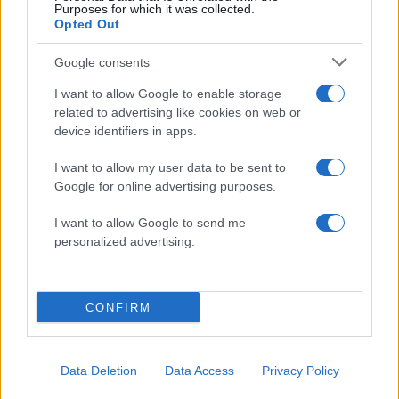
Υποβολή σχολίου
Purposes for which it was collected.
Opted Out
Όροι Χρήσης
. Το site προστατεύεται από reCAPTCHA, ισχύουν
Google consents
Πολιτική Απορρήτου
&
Όροι Χρήσης
της Google.
Μακρο-οικονομία
I want to allow Google to enable storage
related to advertising like cookies on web or
ΠΥΡΗΝΙΚΟΙ ΣΤΑΘΜΟΙ
device identifiers in apps.
Share:
I want to allow my user data to be sent to
Google for online advertising purposes.
Ακολουθήστε το Νewsit.gr στο
Google News
και
ενημερωθείτε πρώτοι για όλη την ειδησεογραφία και τα
I want to allow Google to send me
τελευταία νέα
της ημέρας
personalized advertising.
CONFIRM
Πιο δημοφιλή
Data Deletion
Data Access
Privacy Policy
1
Έφυγαν οι συνεργάτες, μένει η Μαρία
Καρυστιανού - Η επόμενη μέρα για την