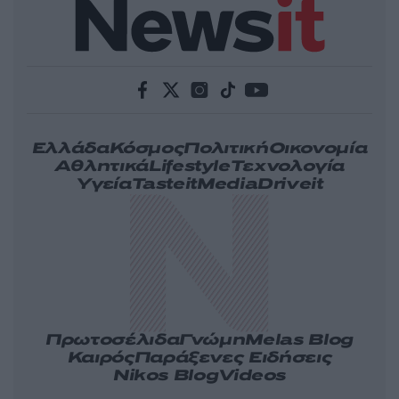
Ελλάδα
Κόσμος
Πολιτική
Οικονομία
Αθλητικά
Lifestyle
Τεχνολογία
Υγεία
Tasteit
Media
Driveit
Πρωτοσέλιδα
Γνώμη
Melas Blog
Καιρός
Παράξενες Ειδήσεις
Nikos Blog
Videos