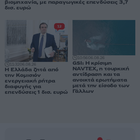
βιομηχανία, με παραγωγικές επενδύσεις 3,7
δισ. ευρώ
12
10:56
06.08.26
GSI: Η κρίσιμη
11:32
06.08.26
NAVTEX, η τουρκική
Η Ελλάδα ζητά από
αντίδραση και τα
την Κομισιόν
ανοικτά ερωτήματα
ενεργειακή ρήτρα
μετά την είσοδο των
διαφυγής για
Γάλλων
επενδύσεις 1 δισ. ευρώ