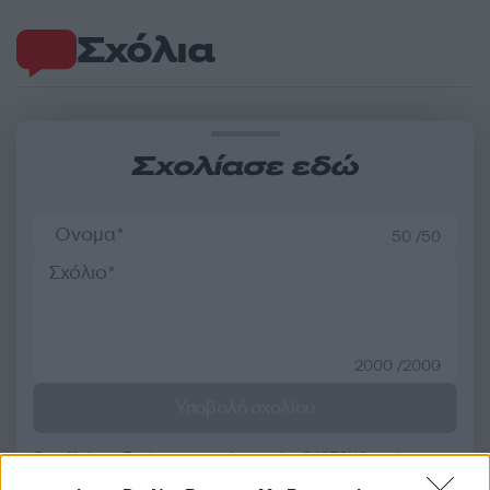
Σχόλια
Σχολίασε εδώ
50 /50
2000 /2000
Υποβολή σχολίου
Όροι Χρήσης
. Το site προστατεύεται από reCAPTCHA, ισχύουν
Πολιτική Απορρήτου
&
Όροι Χρήσης
της Google.