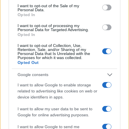
consent section.
I want to opt-out of the Sale of my
3
Θρήνος για τον Λιονέλ Μέσι – Πέθανε ο
Personal Data.
πατέρας του, Χόρχε
Opted In
4
Ελίζαμπεθ Ελέτσι και Νεκτάριος Λεμονίδης
I want to opt-out of processing my
πήγαν στον Άγιο Νεκτάριο Βούλας για να
Personal Data for Targeted Advertising.
πάρουν την ευχή για τον γιο τους
Opted In
5
Ηφαίστειο Σαντορίνης: Ένας 15χρονος που
I want to opt-out of Collection, Use,
δεν πρόλαβε να ξεφύγει από το τσουνάμι
Retention, Sale, and/or Sharing of my
μπορεί να αλλάξει τη χρονολογία της
Personal Data that Is Unrelated with the
προϊστορικής έκρηξης
Purposes for which it was collected.
Opted Out
Google consents
Πιο σχολιασμένα
I want to allow Google to enable storage
Βγήκαν ξανά τα μαχαίρια στην Ελπίδα
96
related to advertising like cookies on web or
για τη Δημοκρατία: «Καρυστιανού,
device identifiers in apps.
Γρατσία και Γαλανός μετέτρεψαν το
κίνημα σε φοβικό αρχηγικό κόμμα»
I want to allow my user data to be sent to
Απίστευτο κι όμως αληθινό -
85
Google for online advertising purposes.
Aναστέλλονται τα τακτικά ραντεβού του
αγγειοχειρουργού του νοσοκομείου
I want to allow Google to send me
Χανίων επειδή κλάπηκε το μηχανάκι του