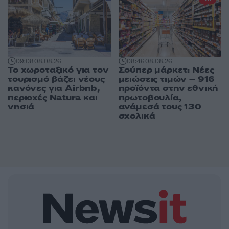
09:08
08.08.26
08:46
08.08.26
Το χωροταξικό για τον
Σούπερ μάρκετ: Νέες
τουρισμό βάζει νέους
μειώσεις τιμών – 916
κανόνες για Airbnb,
προϊόντα στην εθνική
περιοχές Natura και
πρωτοβουλία,
νησιά
ανάμεσά τους 130
σχολικά