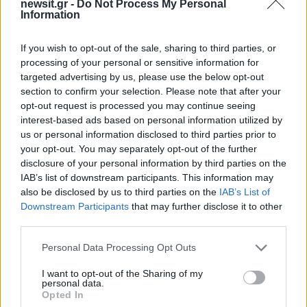
newsit.gr -
Do Not Process My Personal
Μακρο-οικονομία
Information
ΑΓΟΡΕΣ
ΕΝΔΥΜΑΤΑ
ΛΙΑΝΕΜΠΟΡΙΟ
If you wish to opt-out of the sale, sharing to third parties, or
Share:
processing of your personal or sensitive information for
targeted advertising by us, please use the below opt-out
section to confirm your selection. Please note that after your
Ακολουθήστε το Νewsit.gr στο
Google News
και
ενημερωθείτε πρώτοι για όλη την ειδησεογραφία και τα
opt-out request is processed you may continue seeing
τελευταία νέα
της ημέρας
interest-based ads based on personal information utilized by
us or personal information disclosed to third parties prior to
your opt-out. You may separately opt-out of the further
disclosure of your personal information by third parties on the
IAB’s list of downstream participants. This information may
also be disclosed by us to third parties on the
IAB’s List of
Πιο δημοφιλή
Downstream Participants
that may further disclose it to other
third parties.
1
Κωνσταντίνος Αργυρός και Αλεξάνδρα
Please note that this website/app uses one or more Google
Νίκα κάνουν διακοπές με πολυτελές γιοτ
Personal Data Processing Opt Outs
με τα δύο παιδιά τους
services and may gather and store information including but
not limited to your visit or usage behaviour. You may click to
I want to opt-out of the Sharing of my
2
Η Άννα Βίσση ξετρελάθηκε με μπάντα που
personal data.
grant or deny consent to Google and its third-party tags to
έπαιζε Τσιτσάνη στο Φισκάρδο και τους
Opted In
use your data for below specified purposes in below Google
πρότεινε συνεργασία