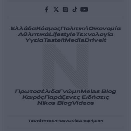
Ελλάδα
Κόσμος
Πολιτική
Οικονομία
Αθλητικά
Lifestyle
Τεχνολογία
Υγεία
Tasteit
Media
Driveit
Πρωτοσέλιδα
Γνώμη
Melas Blog
Καιρός
Παράξενες Ειδήσεις
Nikos Blog
Videos
Ταυτότητα
Επικοινωνία
Διαφήμιση