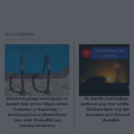
Αν τα χάσατε
Ανανεώθηκε πριν
8 λεπτά
Κλειστό μέχρι νεοτέρας το
Οι Χούθι ανέλαβαν τ
beach bar στην Πάρο όπου
ευθύνη για την επίθεσ
πνίγηκε ο 4χρονος –
διυλιστήριο της Saud
Απολογείται ο ιδιοκτήτης
Aramco στη Σαουδι
που είχε δηλωθεί ως
Αραβία
ναυαγοσώστης