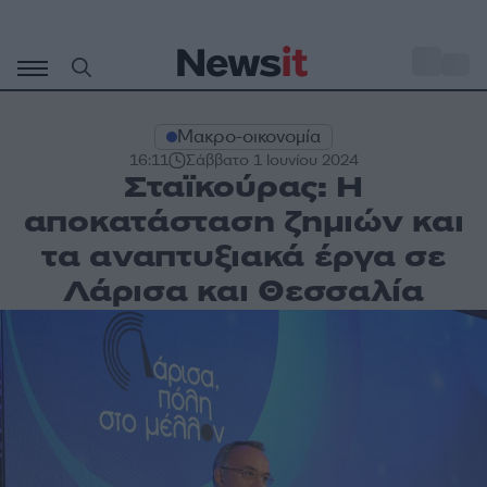
Μετάβαση
σε
o
33
περιεχόμενο
Μακρο-οικονομία
16:11
Σάββατο 1 Ιουνίου 2024
Σταϊκούρας: Η
αποκατάσταση ζημιών και
τα αναπτυξιακά έργα σε
Λάρισα και Θεσσαλία