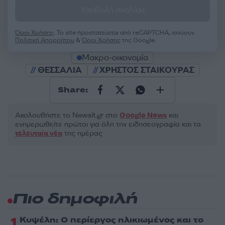
Υποβολή σχολίου
Όροι Χρήσης
. Το site προστατεύεται από reCAPTCHA, ισχύουν
Πολιτική Απορρήτου
&
Όροι Χρήσης
της Google.
Μακρο-οικονομία
ΘΕΣΣΑΛΙΑ
ΧΡΗΣΤΟΣ ΣΤΑΙΚΟΥΡΑΣ
Share:
Ακολουθήστε το Νewsit.gr στο
Google News
και
ενημερωθείτε πρώτοι για όλη την ειδησεογραφία και τα
τελευταία νέα
της ημέρας
Πιο δημοφιλή
1
Κυψέλη: Ο περίεργος ηλικιωμένος και το