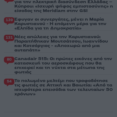
για την ηλεκτρική διασύνδεση Ελλάδας –
Κύπρου: «Ισχυρή ψήφος εμπιστοσύνης» η
είσοδος της Meridiam στην GSI
Έφυγαν οι συνεργάτες, μένει η Μαρία
139
Καρυστιανού - Η επόμενη μέρα για την
«Ελπίδα για τη Δημοκρατία»
Νέες απώλειες για την Καρυστιανού:
131
Παραιτήθηκαν Μουτσάτσου, Ιωαννίδου
και Κοτσόργιος - «Αποχωρώ από μια
αυταπάτη»
Canadair 515: Οι πρώτες εικόνες από την
80
κατασκευή του αεροσκάφους που θα
επιχειρεί και τη νύχτα στα μέτωπα της
φωτιάς
Το πολωμένο μελτέμι που τροφοδότησε
54
τις φωτιές σε Αττική και Βοιωτία: «Από τα
ισχυρότερα επεισόδια των τελευταίων 50
χρόνων»