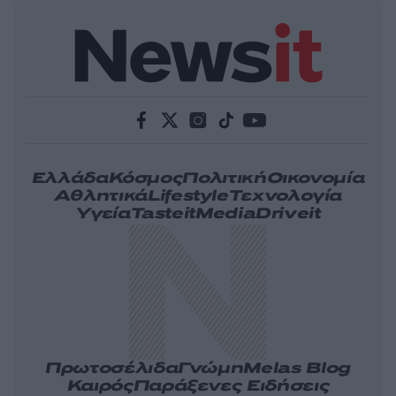
Ελλάδα
Κόσμος
Πολιτική
Οικονομία
Αθλητικά
Lifestyle
Τεχνολογία
Υγεία
Tasteit
Media
Driveit
Πρωτοσέλιδα
Γνώμη
Melas Blog
Καιρός
Παράξενες Ειδήσεις