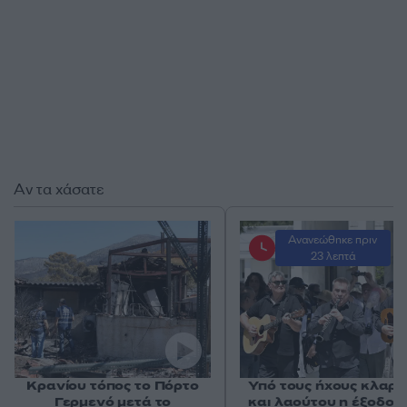
Αν τα χάσατε
Ανανεώθηκε πριν
23 λεπτά
Κρανίου τόπος το Πόρτο
Υπό τους ήχους κλαρί
Γερμενό μετά το
και λαούτου η έξοδος 