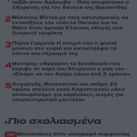
ταξίδι στην Αράχωβα – Όσα ισχυρίστηκε ο
26χρονος για τον θάνατο της Βρετανίδας
2
Μύκονος: Βίντεο με τους αστυνομικούς να
εντοπίζουν την τσάντα Hermès και το
Rolex όπου άρπαξε Έλληνας οδηγός από
Ουκρανό τουρίστα
3
Πόρτο Γερμενό: Η στιγμή που η φωτιά
μπαίνει στο χωριό και καταστρέφει τα
πάντα στο πέρασμά της
4
Μυστράς: «Φρούριο» το ξενοδοχείο που
έκρυβε τη σορό του 90χρονου ο γιος του –
«Είχαμε να τον δούμε πάνω από 3 χρόνια»
5
Αυγερινός, Μουτσάτσου και ακόμη 20
πρώην στελέχη κατά Καρυστιανού: «Δεν
αποχωρήσαμε για καρέκλες», αιχμές για
«συγκεντρωτικό μοντέλο»
Πιο σχολιασμένα
Μητσοτάκης στην υπογραφή συμφωνίας
193