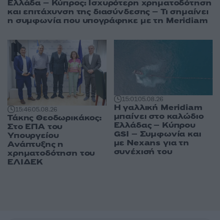
Ελλάδα – Κύπρος: Ισχυρότερη χρηματοδότηση
και επιτάχυνση της διασύνδεσης – Τι σημαίνει
η συμφωνία που υπογράφηκε με τη Meridiam
15:01
05.08.26
Η γαλλική Meridiam
15:46
05.08.26
μπαίνει στο καλώδιο
Τάκης Θεοδωρικάκος:
Ελλάδας – Κύπρου
Στο ΕΠΑ του
GSI – Συμφωνία και
Υπουργείου
με Nexans για τη
Ανάπτυξης η
συνέχισή του
χρηματοδότηση του
ΕΛΙΔΕΚ