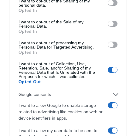
Πριν από λίγες εβδομάδες παραδώσαμε, μαζί με
not limited to your visit or usage behaviour. You may click to
I want to opt-out of the Sharing of my
personal data.
grant or deny consent to Google and its third-party tags to
τον Πρωθυπουργό κ. Κυριάκο Μητσοτάκη,
Opted In
use your data for below specified purposes in below Google
ενοποιημένο, το μεγαλύτερο τμήμα, του
consent section.
I want to opt-out of the Sale of my
Αυτοκινητοδρόμου Κεντρικής Ελλάδας, του Ε65.
Personal Data.
Opted In
Οδικός άξονας εξ’ ολοκλήρου σε νέα χάραξη,
I want to opt-out of processing my
Personal Data for Targeted Advertising.
που κάνει ακόμη ταχύτερη και ασφαλέστερη την
Opted In
πρόσβαση στην περιοχή της Λάρισας.
I want to opt-out of Collection, Use,
Retention, Sale, and/or Sharing of my
Personal Data that Is Unrelated with the
Οδικός άξονας που όταν ολοκληρωθεί, με την
Purposes for which it was collected.
Opted Out
παράδοση και των τελευταίων 46 χλμ. στο τέλος
της περιόδου αξιοποίησης πόρων από το Ταμείο
Google consents
Ανάκαμψης και Ανθεκτικότητας – το 48% του
I want to allow Google to enable storage
υπολειπόμενου έργου έχει ήδη περατωθεί – θα
related to advertising like cookies on web or
αποτελέσει τον τρίτο κάθετο εθνικό άξονα της
device identifiers in apps.
ηπειρωτικής χώρας.
I want to allow my user data to be sent to