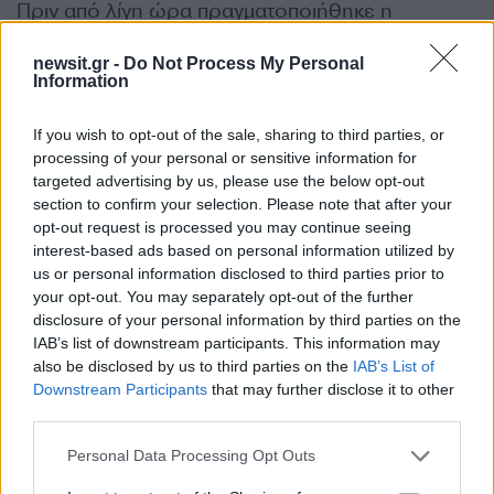
Πριν από λίγη ώρα πραγματοποιήθηκε η
υπογραφή της σύμβασης για την κατασκευή
newsit.gr -
Do Not Process My Personal
φράγματος στο ρέμα Πουρί, στην περιοχή του
Information
Αγιόκαμπου.
If you wish to opt-out of the sale, sharing to third parties, or
processing of your personal or sensitive information for
Το έργο αποσκοπεί τόσο στην κάλυψη των
targeted advertising by us, please use the below opt-out
αναγκών άρδευσης της πεδιάδας Αγιάς –
section to confirm your selection. Please note that after your
Ανάβρας, έκτασης 13.650 στρεμμάτων, των
opt-out request is processed you may continue seeing
παρόχθιων περιοχών του
interest-based ads based on personal information utilized by
us or personal information disclosed to third parties prior to
your opt-out. You may separately opt-out of the further
ρέματος και των παραλιακών περιοχών
disclosure of your personal information by third parties on the
Αγιόκαμπου, όσο και στη συνεισφορά νερού για
IAB’s list of downstream participants. This information may
also be disclosed by us to third parties on the
IAB’s List of
υδρευτικές και περιβαλλοντικές ανάγκες.
Downstream Participants
that may further disclose it to other
third parties.
Δεν μένουμε, όμως, μόνο στα παραπάνω.
Please note that this website/app uses one or more Google
Personal Data Processing Opt Outs
services and may gather and store information including but