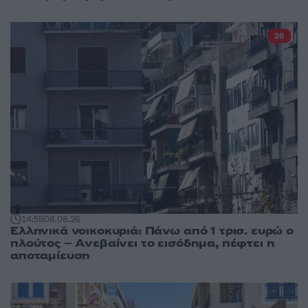
26
14:55
08.08.26
Ελληνικά νοικοκυριά: Πάνω από 1 τρισ. ευρώ ο
πλούτος – Ανεβαίνει το εισόδημα, πέφτει η
αποταμίευση