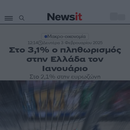
Μετάβαση
σε
o
30
περιεχόμενο
Μακρο-οικονομία
12:14
Δευτέρα 3 Φεβρουαρίου 2025
Στο 3,1% ο πληθωρισμός
στην Ελλάδα τον
Ιανουάριο
Στο 2,1% στην ευρωζώνη