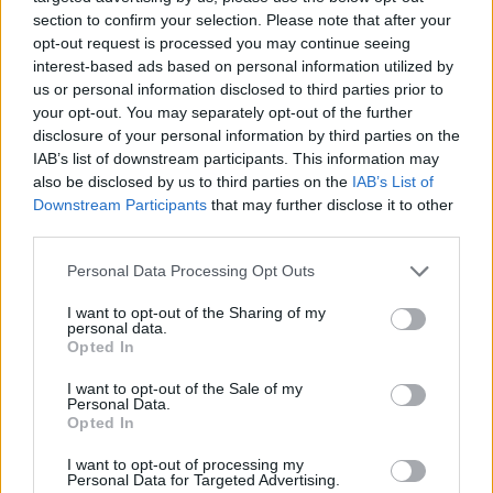
section to confirm your selection. Please note that after your
4
Ελίζαμπεθ Ελέτσι και Νεκτάριος Λεμονίδης
opt-out request is processed you may continue seeing
πήγαν στον Άγιο Νεκτάριο Βούλας για να
interest-based ads based on personal information utilized by
πάρουν την ευχή για τον γιο τους
us or personal information disclosed to third parties prior to
5
Τζο Μπάιντεν: «Ο καρκίνος έχει εξαπλωθεί,
your opt-out. You may separately opt-out of the further
είναι πολύ επώδυνο», λέει ο γιος του
disclosure of your personal information by third parties on the
IAB’s list of downstream participants. This information may
also be disclosed by us to third parties on the
IAB’s List of
Πιο σχολιασμένα
Downstream Participants
that may further disclose it to other
third parties.
Βγήκαν ξανά τα μαχαίρια στην Ελπίδα
96
για τη Δημοκρατία: «Καρυστιανού,
Please note that this website/app uses one or more Google
Personal Data Processing Opt Outs
Γρατσία και Γαλανός μετέτρεψαν το
services and may gather and store information including but
κίνημα σε φοβικό αρχηγικό κόμμα»
not limited to your visit or usage behaviour. You may click to
I want to opt-out of the Sharing of my
personal data.
grant or deny consent to Google and its third-party tags to
Απίστευτο κι όμως αληθινό -
83
Opted In
Aναστέλλονται τα τακτικά ραντεβού του
use your data for below specified purposes in below Google
αγγειοχειρουργού του νοσοκομείου
consent section.
I want to opt-out of the Sale of my
Χανίων επειδή κλάπηκε το μηχανάκι του
Personal Data.
γιατρού
Opted In
Σούπερ μάρκετ: Νέες μειώσεις τιμών –
72
I want to opt-out of processing my
916 προϊόντα στην εθνική πρωτοβουλία,
Personal Data for Targeted Advertising.
ανάμεσά τους 130 σχολικά