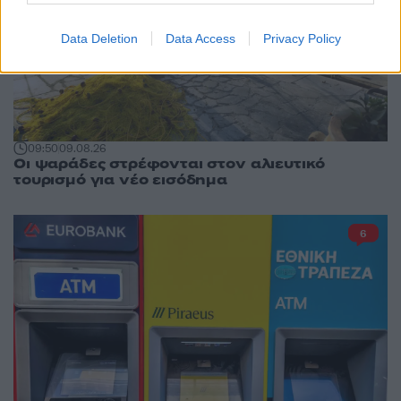
Data Deletion
Data Access
Privacy Policy
09:50
09.08.26
Οι ψαράδες στρέφονται στον αλιευτικό
τουρισμό για νέο εισόδημα
6