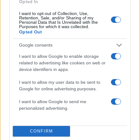
Opted In
ΕΛΑΣ: Ο Αλέξης Δέδες ο πρώτος
70
I want to opt-out of Collection, Use,
υποψήφιος βουλευτής του κόμματος –
Retention, Sale, and/or Sharing of my
Από τα διοικητικά της ΑΕΚ στην πολιτική
Personal Data that Is Unrelated with the
σκηνή
Purposes for which it was collected.
Opted Out
Στην Κρήτη ο Κυριάκος Μητσοτάκης,
58
συνεχίζει τις ολιγοήμερες διακοπές του –
Πού βρέθηκε το Σάββατο
Google consents
I want to allow Google to enable storage
related to advertising like cookies on web or
device identifiers in apps.
Μακρο-οικονομία:
I want to allow my user data to be sent to
Google for online advertising purposes.
Περισσότερα άρθρα
I want to allow Google to send me
personalized advertising.
CONFIRM