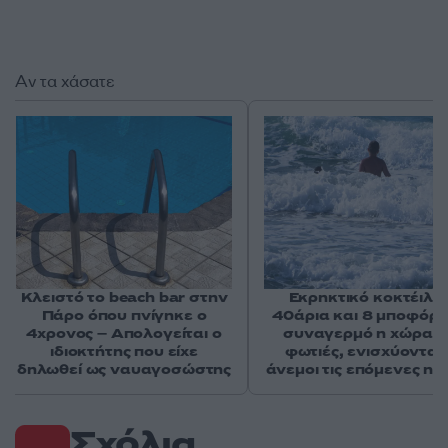
Αν τα χάσατε
Κλειστό το beach bar στην
Εκρηκτικό κοκτέιλ μ
Πάρο όπου πνίγηκε ο
40άρια και 8 μποφόρ -
4χρονος – Απολογείται ο
συναγερμό η χώρα γ
ιδιοκτήτης που είχε
φωτιές, ενισχύονται 
δηλωθεί ως ναυαγοσώστης
άνεμοι τις επόμενες ημ
Σχόλια