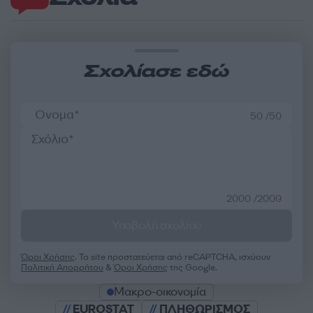
Σχολίασε εδώ
50 /50
2000 /2000
Υποβολή σχολίου
Όροι Χρήσης
. Το site προστατεύεται από reCAPTCHA, ισχύουν
Πολιτική Απορρήτου
&
Όροι Χρήσης
της Google.
Μακρο-οικονομία
EUROSTAT
ΠΛΗΘΩΡΙΣΜΟΣ