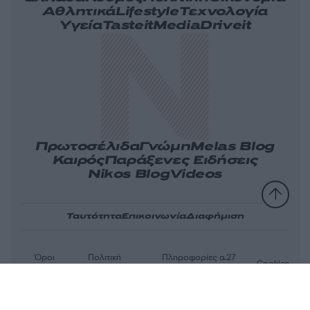
Αθλητικά
Lifestyle
Τεχνολογία
Υγεία
Tasteit
Media
Driveit
Πρωτοσέλιδα
Γνώμη
Melas Blog
Καιρός
Παράξενες Ειδήσεις
Nikos Blog
Videos
Ταυτότητα
Επικοινωνία
Διαφήμιση
Όροι
Πολιτική
Πληροφορίες α.27
Cookies
χρήσης
απορρήτου
Ν.5253/2025
Αριθμός Πιστοποίησης Μ.Η.Τ.232163
© 2026 newsit.gr. Με επιφύλαξη κάθε νομίμου δικαιώματος.