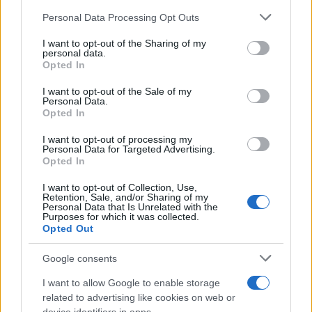
Please note that this website/app uses one or more Google
Personal Data Processing Opt Outs
services and may gather and store information including but
not limited to your visit or usage behaviour. You may click to
I want to opt-out of the Sharing of my
Από τη θεωρία στην πράξη:
Φωτιά στο Παλαικάσ
personal data.
grant or deny consent to Google and its third-party tags to
Πώς το Novibet Backend
Λασιθίου: Μηνύματα 
Opted In
use your data for below specified purposes in below Google
Academy εκπαιδεύει τη νέα
112 για ετοιμότητα - 
γενιά engineers
αεροσκάφη στη μάχη 
consent section.
I want to opt-out of the Sale of my
κατάσβεσης
Personal Data.
Opted In
I want to opt-out of processing my
Σχόλια
Personal Data for Targeted Advertising.
Opted In
I want to opt-out of Collection, Use,
Retention, Sale, and/or Sharing of my
Personal Data that Is Unrelated with the
Purposes for which it was collected.
Σχολίασε εδώ
Opted Out
Google consents
50 /50
I want to allow Google to enable storage
related to advertising like cookies on web or