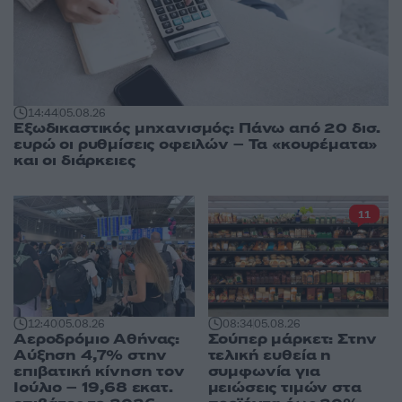
14:44
05.08.26
Εξωδικαστικός μηχανισμός: Πάνω από 20 δισ.
ευρώ οι ρυθμίσεις οφειλών – Τα «κουρέματα»
και οι διάρκειες
11
12:40
05.08.26
08:34
05.08.26
Αεροδρόμιο Αθήνας:
Σούπερ μάρκετ: Στην
Αύξηση 4,7% στην
τελική ευθεία η
επιβατική κίνηση τον
συμφωνία για
Ιούλιο – 19,68 εκατ.
μειώσεις τιμών στα