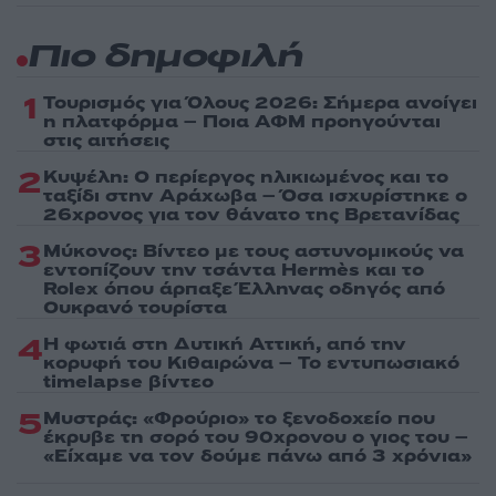
Πιο δημοφιλή
1
Τουρισμός για Όλους 2026: Σήμερα ανοίγει
η πλατφόρμα – Ποια ΑΦΜ προηγούνται
στις αιτήσεις
2
Κυψέλη: Ο περίεργος ηλικιωμένος και το
ταξίδι στην Αράχωβα – Όσα ισχυρίστηκε ο
26χρονος για τον θάνατο της Βρετανίδας
3
Μύκονος: Βίντεο με τους αστυνομικούς να
εντοπίζουν την τσάντα Hermès και το
Rolex όπου άρπαξε Έλληνας οδηγός από
Ουκρανό τουρίστα
4
Η φωτιά στη Δυτική Αττική, από την
κορυφή του Κιθαιρώνα – Το εντυπωσιακό
timelapse βίντεο
5
Μυστράς: «Φρούριο» το ξενοδοχείο που
έκρυβε τη σορό του 90χρονου ο γιος του –
«Είχαμε να τον δούμε πάνω από 3 χρόνια»