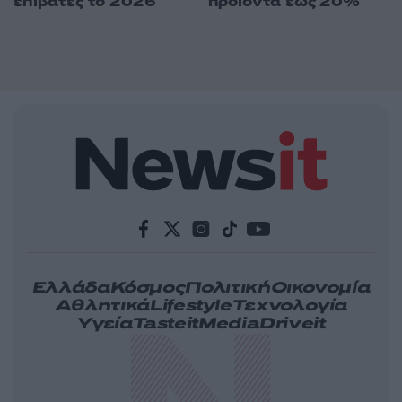
επιβάτες το 2026
προϊόντα έως 20%
Ελλάδα
Κόσμος
Πολιτική
Οικονομία
Αθλητικά
Lifestyle
Τεχνολογία
Υγεία
Tasteit
Media
Driveit