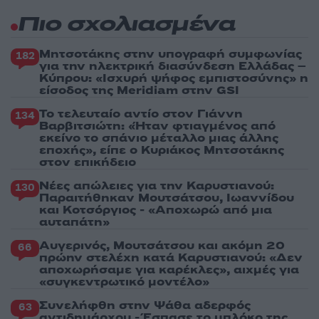
Πιο σχολιασμένα
Μητσοτάκης στην υπογραφή συμφωνίας
182
για την ηλεκτρική διασύνδεση Ελλάδας –
Κύπρου: «Ισχυρή ψήφος εμπιστοσύνης» η
είσοδος της Meridiam στην GSI
Το τελευταίο αντίο στον Γιάννη
134
Βαρβιτσιώτη: «Ήταν φτιαγμένος από
εκείνο το σπάνιο μέταλλο μιας άλλης
εποχής», είπε ο Κυριάκος Μητσοτάκης
στον επικήδειο
Νέες απώλειες για την Καρυστιανού:
130
Παραιτήθηκαν Μουτσάτσου, Ιωαννίδου
και Κοτσόργιος - «Αποχωρώ από μια
αυταπάτη»
Αυγερινός, Μουτσάτσου και ακόμη 20
66
πρώην στελέχη κατά Καρυστιανού: «Δεν
αποχωρήσαμε για καρέκλες», αιχμές για
«συγκεντρωτικό μοντέλο»
Συνελήφθη στην Ψάθα αδερφός
63
αντιδημάρχου - Έσπασε το μπλόκο της