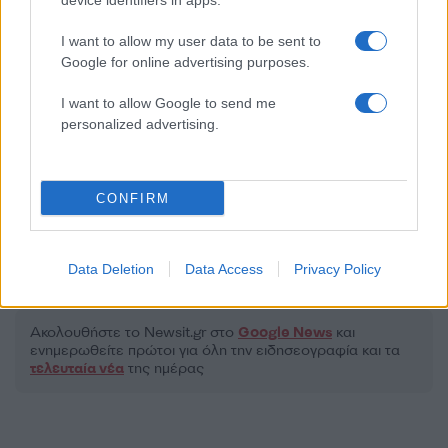
device identifiers in apps.
I want to allow my user data to be sent to
2000 /2000
Google for online advertising purposes.
Υποβολή σχολίου
I want to allow Google to send me
personalized advertising.
Όροι Χρήσης
. Το site προστατεύεται από reCAPTCHA, ισχύουν
Πολιτική Απορρήτου
&
Όροι Χρήσης
της Google.
Μακρο-οικονομία
CONFIRM
ΓΙΑΝΝΗΣ ΣΤΟΥΡΝΑΡΑΣ
ΔΑΣΜΟΙ ΗΠΑ
ΤΡΑΠΕΖΑ ΤΗΣ ΕΛΛΑΔΑΣ
Data Deletion
Data Access
Privacy Policy
Share:
Ακολουθήστε το Νewsit.gr στο
Google News
και
ενημερωθείτε πρώτοι για όλη την ειδησεογραφία και τα
τελευταία νέα
της ημέρας