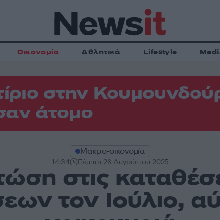
Οικονομία
Αθλητικά
Lifestyle
Medi
τίριο στην Κουμουνδού
σαν άτομο
Μακρο-οικονομία
14:34
Πέμπτη 28 Αυγούστου 2025
τώση στις καταθέσ
σεων τον Ιούλιο, α