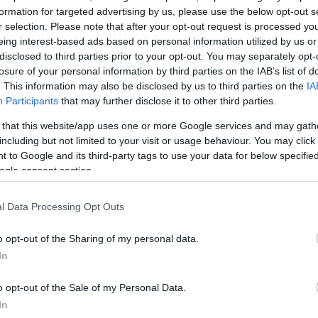
ήνα.
formation for targeted advertising by us, please use the below opt-out s
r selection. Please note that after your opt-out request is processed y
eing interest-based ads based on personal information utilized by us or
εκατ. ευρώ παρουσίασαν, τον Ιούλιο του 2025, οι
disclosed to third parties prior to your opt-out. You may separately opt-
χειρήσεων, έναντι αύξησης κατά 4.403 εκατ. ευρώ τ
losure of your personal information by third parties on the IAB’s list of
 και ο ετήσιος ρυθμός μεταβολής μειώθηκε στο 9,
. This information may also be disclosed by us to third parties on the
IA
μενο μήνα. Ειδικότερα, οι καταθέσεις των MXE μει
Participants
that may further disclose it to other third parties.
υρώ, έναντι αύξησης κατά 4.363 εκατ. ευρώ τον
 that this website/app uses one or more Google services and may gath
 Οι καταθέσεις των ασφαλιστικών επιχειρήσεων και
including but not limited to your visit or usage behaviour. You may click 
 to Google and its third-party tags to use your data for below specifi
τωτικών ιδρυμάτων μειώθηκαν κατά 156 εκατ. ευρώ, 
ogle consent section.
κατ. ευρώ τον προηγούμενο μήνα.
l Data Processing Opt Outs
ατ. ευρώ παρουσίασαν, τον Ιούλιο του 2025, οι
ικοκυριών και των ιδιωτικών μη κερδοσκοπικών ιδρυ
o opt-out of the Sharing of my personal data.
In
ά 697 εκατ. ευρώ τον προηγούμενο μήνα, και ο ετήσι
 αυξήθηκε στο 3,5% από 3,1% τον προηγούμενο μή
o opt-out of the Sale of my Personal Data.
In
ΔΙΑΦΗΜΙΣΗ