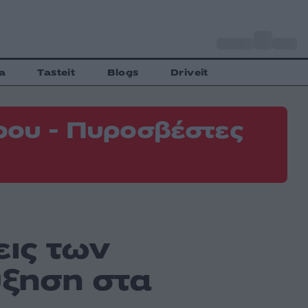
o
Αθήνα
31
C
a
Tasteit
Blogs
Driveit
ρου - Πυροσβέστες
εις των
ύξηση στα