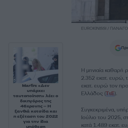
EUROKINISSI / ΠΑΝΑ
Προ
H μηνιαία καθαρή 
2.352 εκατ. ευρώ, 
εκατ. ευρώ τον πρ
Marfin: «Δεν
υπάρχει
Ελλάδος (
ΤτΕ
).
ταυτοποίηση» λέει ο
δικηγόρος της
46χρονης – Η
Συγκεκριμένα, υπήρ
ξανθιά κοτσίδα και
η εξέταση του 2022
Ιούλιο του 2025, σ
για την ίδια
κατά 1.489 εκατ. 
υπόθεση