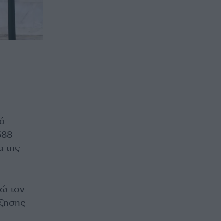
τά
588
α της
ρώ τον
ύξησης