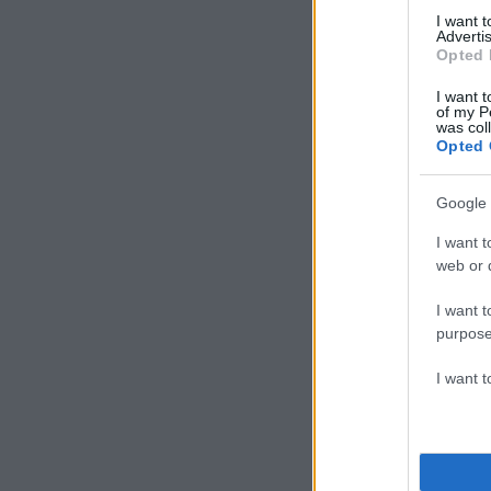
I want 
Advertis
Opted 
I want t
of my P
was col
Opted 
Google 
I want t
web or d
I want t
purpose
I want 