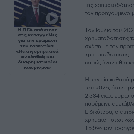
της χρηματοδότησ
τον προηγούμενο μ
Τον Ιούλιο του 20
Η FIFA απάντησε
στις καταγγελίες
χρηματοδότησης το
για την ερωμένη
σχέση με τον προη
του Ινφαντίνο:
«Κατηγορηματικά
χρηματοδότησης προ
αναληθείς και
ευρώ, έναντι θετι
δυσφημιστικοί οι
ισχυρισμοί»
Η μηνιαία καθαρή ρ
του 2025, ήταν αρν
2.384 εκατ. ευρώ 
παρέμεινε αμετάβλ
Ειδικότερα, ο ετή
χρηματοπιστωτικώ
15,9% τον προηγού