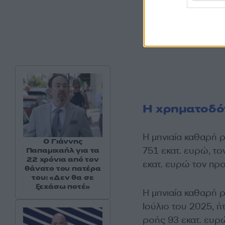
Η χρηματοδότ
H μηνιαία καθαρή 
Ο Γιάννης
751 εκατ. ευρώ, το
Παπαμιχαήλ για τα
22 χρόνια από τον
εκατ. ευρώ τον πρ
θάνατο του πατέρα
του: «Δεν θα σε
ξεχάσω ποτέ»
Η μηνιαία καθαρή 
Ιούλιο του 2025, ή
ροής 93 εκατ. ευρ