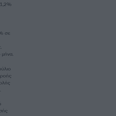
 1,2%
5% σε
.
 μήνα.
ούλιο
 ροής
βολής
.
ό
ησής