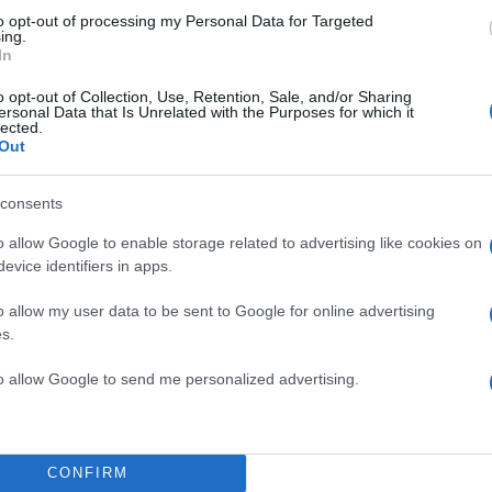
to opt-out of processing my Personal Data for Targeted
ing.
In
o opt-out of Collection, Use, Retention, Sale, and/or Sharing
ersonal Data that Is Unrelated with the Purposes for which it
lected.
Out
consents
o allow Google to enable storage related to advertising like cookies on
evice identifiers in apps.
o allow my user data to be sent to Google for online advertising
s.
to allow Google to send me personalized advertising.
CONFIRM