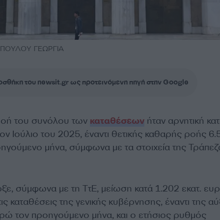
ΓΟΠΟΥΛΟΥ ΓΕΩΡΓΙΑ
σθήκη του newsit.gr ως προτεινόμενη πηγή στην Google
ροή του συνόλου των
καταθέσεων
ήταν αρνητική κα
τον Ιούλιο του 2025, έναντι θετικής καθαρής ροής 6.
οηγούμενο μήνα, σύμφωνα με τα στοιχεία της Τράπεζ
ξε, σύμφωνα με τη ΤτΕ, μείωση κατά 1.202 εκατ. ευ
τις καταθέσεις της γενικής κυβέρνησης, έναντι της α
ευρώ τον προηγούμενο μήνα, και ο ετήσιος ρυθμός