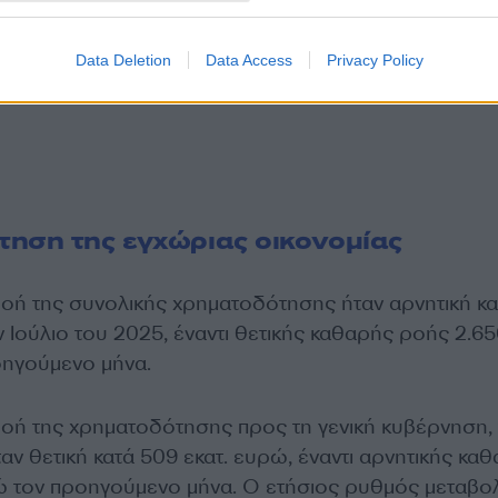
Data Deletion
Data Access
Privacy Policy
ηση της εγχώριας οικονομίας
ροή της συνολικής χρηματοδότησης ήταν αρνητική κα
ν Ιούλιο του 2025, έναντι θετικής καθαρής ροής 2.6
οηγούμενο μήνα.
ροή της χρηματοδότησης προς τη γενική κυβέρνηση,
ταν θετική κατά 509 εκατ. ευρώ, έναντι αρνητικής κα
ώ τον προηγούμενο μήνα. Ο ετήσιος ρυθμός μεταβο