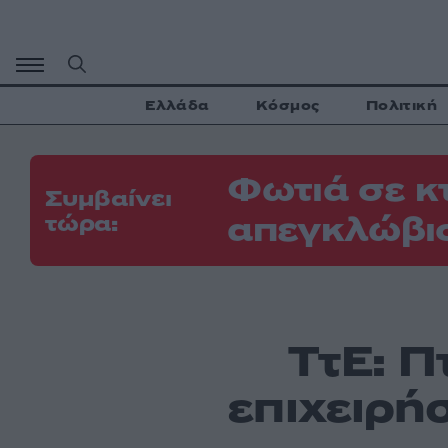
Μετάβαση
σε
περιεχόμενο
Ελλάδα
Κόσμος
Πολιτική
Φωτιά σε κ
Συμβαίνει
απεγκλώβι
τώρα:
ΤτΕ: Π
επιχειρή