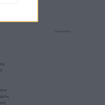
ΔΙΑΦΗΜΙΣΗ
τά
50
 τον
θαρής
λής