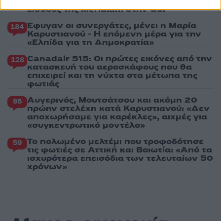
Κύπρου: «Ισχυρή ψήφος εμπιστοσύνης» η
είσοδος της Meridiam στην GSI
Έφυγαν οι συνεργάτες, μένει η Μαρία
184
Καρυστιανού - Η επόμενη μέρα για την
«Ελπίδα για τη Δημοκρατία»
Canadair 515: Οι πρώτες εικόνες από την
128
κατασκευή του αεροσκάφους που θα
επιχειρεί και τη νύχτα στα μέτωπα της
φωτιάς
Αυγερινός, Μουτσάτσου και ακόμη 20
86
πρώην στελέχη κατά Καρυστιανού: «Δεν
αποχωρήσαμε για καρέκλες», αιχμές για
«συγκεντρωτικό μοντέλο»
Το πολωμένο μελτέμι που τροφοδότησε
59
τις φωτιές σε Αττική και Βοιωτία: «Από τα
ισχυρότερα επεισόδια των τελευταίων 50
χρόνων»