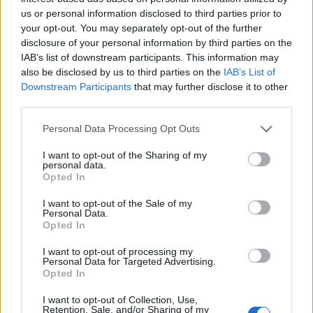
Πολιτική Απορρήτου
&
Όροι Χρήσης
της Google.
us or personal information disclosed to third parties prior to
Μακρο-οικονομία
your opt-out. You may separately opt-out of the further
ΓΑΛΛΙΑ
ΔΑΣΗ
disclosure of your personal information by third parties on the
IAB’s list of downstream participants. This information may
ΥΠΟΥΡΓΕΙΟ ΠΕΡΙΒΑΛΛΟΝΤΟΣ ΚΑΙ
ΕΝΕΡΓΕΙΑΣ
also be disclosed by us to third parties on the
IAB’s List of
Downstream Participants
that may further disclose it to other
Share:
third parties.
Please note that this website/app uses one or more Google
Personal Data Processing Opt Outs
Ακολουθήστε το Νewsit.gr στο
Google News
και
services and may gather and store information including but
ενημερωθείτε πρώτοι για όλη την ειδησεογραφία και τα
not limited to your visit or usage behaviour. You may click to
I want to opt-out of the Sharing of my
τελευταία νέα
της ημέρας
personal data.
grant or deny consent to Google and its third-party tags to
Opted In
use your data for below specified purposes in below Google
consent section.
I want to opt-out of the Sale of my
Personal Data.
Opted In
Πιο δημοφιλή
I want to opt-out of processing my
Personal Data for Targeted Advertising.
Opted In
1
Ο Κώστας Σαμαράς δημοσίευσε μία παιδική
φωτογραφία για την επέτειο θανάτου της
I want to opt-out of Collection, Use,
αδελφής του, Λένας
Retention, Sale, and/or Sharing of my