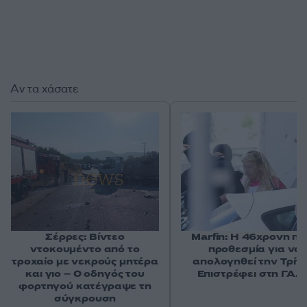
Αν τα χάσατε
Σέρρες: Βίντεο
Marfin: Η 46χρονη πή
ντοκουμέντο από το
προθεσμία για να
τροχαίο με νεκρούς μητέρα
απολογηθεί την Τρίτη
και γιο – Ο οδηγός του
Επιστρέφει στη ΓΑΔ
φορτηγού κατέγραψε τη
σύγκρουση