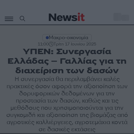
Μετάβαση
σε
o
30
περιεχόμενο
Μακρο-οικονομία
11:00
Τρίτη 17 Ιουνίου 2025
ΥΠΕΝ: Συνεργασία
Ελλάδας – Γαλλίας για τη
διαχείριση των δασών
Η συνεργασία θα περιλαμβάνει καλές
πρακτικές όσον αφορά την αξιοποίηση των
δορυφορικών δεδομένων για την
προστασία των δασών, καθώς και τις
μεθόδους που χρησιμοποιούνται για την
συγκομιδή και αξιοποίηση της βιομάζας από
αγροτικές καλλιέργειες, αγροτεμάχια κοντά
σε δασικές εκτάσεις