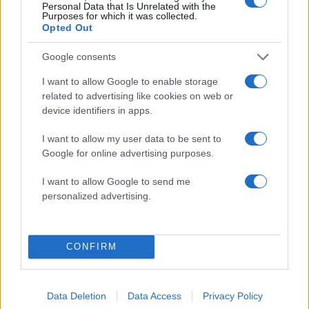
Personal Data that Is Unrelated with the
2
Δολοφονία Βρετανίδας στην Κυψέλη: Οι
Purposes for which it was collected.
δύο καταθέσεις «κλειδί» της συζύγου του
Opted Out
26χρονου Αφγανού – Το στίγμα του
κινητού, η θεία από την Ινδία και τα
Google consents
απειλητικά μηνύματα
3
«Αφιέρωσε τη ζωή της στο να βοηθά
I want to allow Google to enable storage
ανθρώπους που είχαν ανάγκη» - Η πρώτη
related to advertising like cookies on web or
δήλωση της οικογένειας της 38χρονης
device identifiers in apps.
Λίζα που βρέθηκε νεκρή στην Κυψέλη
4
Η Ελένη Φωτοπούλου ευχήθηκε για τη
I want to allow my user data to be sent to
γιορτή του Άκη Παυλόπουλου: «Δεκαπέντε
Google for online advertising purposes.
χρόνια μου διδάσκει υπομονή και αγάπη»
I want to allow Google to send me
5
Συνεχίζονται οι αποχωρήσεις από το κόμμα
personalized advertising.
Καρυστιανού: «Δεν συνθέτει, αλλά
λειτουργεί με αρχηγικά στερεότυπα»
CONFIRM
Πιο σχολιασμένα
Μητσοτάκης στην υπογραφή συμφωνίας
198
Data Deletion
Data Access
Privacy Policy
για την ηλεκτρική διασύνδεση Ελλάδας –