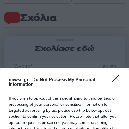
Σχόλια
Σχολίασε εδώ
50 /50
newsit.gr -
Do Not Process My Personal
Information
If you wish to opt-out of the sale, sharing to third parties, or
2000 /2000
processing of your personal or sensitive information for
targeted advertising by us, please use the below opt-out
Υποβολή σχολίου
section to confirm your selection. Please note that after your
opt-out request is processed you may continue seeing
Όροι Χρήσης
. Το site προστατεύεται από reCAPTCHA, ισχύουν
interest-based ads based on personal information utilized by