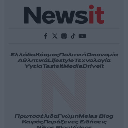
Ελλάδα
Κόσμος
Πολιτική
Οικονομία
Αθλητικά
Lifestyle
Τεχνολογία
Υγεία
Tasteit
Media
Driveit
Πρωτοσέλιδα
Γνώμη
Melas Blog
Καιρός
Παράξενες Ειδήσεις
Nikos Blog
Videos