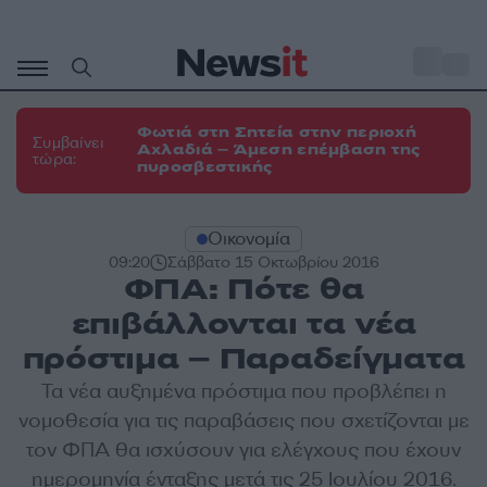
Μετάβαση
σε
o
31
περιεχόμενο
Φωτιά στη Σητεία στην περιοχή
Συμβαίνει
Αχλαδιά – Άμεση επέμβαση της
τώρα:
πυροσβεστικής
Οικονομία
09:20
Σάββατο 15 Οκτωβρίου 2016
ΦΠΑ: Πότε θα
επιβάλλονται τα νέα
πρόστιμα – Παραδείγματα
Τα νέα αυξημένα πρόστιμα που προβλέπει η
νομοθεσία για τις παραβάσεις που σχετίζονται με
τον ΦΠΑ θα ισχύσουν για ελέγχους που έχουν
ημερομηνία ένταξης μετά τις 25 Ιουλίου 2016.