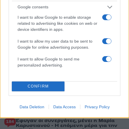
οδηγός του φορτηγού κατέγραψε τη
σύγκρουση
Google consents
2
Έρχεται τριήμερο με 40άρια και ισχυρά
I want to allow Google to enable storage
μελτέμια - Οι περιοχές που θα είναι πιο
related to advertising like cookies on web or
έντονα τα φαινόμενα
device identifiers in apps.
3
Στα Χανιά για ολιγοήμερες διακοπές ο
Κυριάκος Μητσοτάκης με την σύζυγό του
I want to allow my user data to be sent to
Μαρέβα
Google for online advertising purposes.
4
Marfin: Η 46χρονη πήρε προθεσμία για να
απολογηθεί την Τρίτη – «Είναι αθώα,
I want to allow Google to send me
συμμετείχε στη διαδήλωση όπως και
personalized advertising.
100.000 άτομα»
5
ΠΑΟΚ – Άντερλεχτ 0-1: Οι Θεσσαλονικείς
ηττήθηκαν στο τρελό ματς της Τούμπας και
CONFIRM
θα ψάξουν την ανατροπή στο Βέλγιο
Data Deletion
Data Access
Privacy Policy
Πιο σχολιασμένα
Έφυγαν οι συνεργάτες, μένει η Μαρία
184
Καρυστιανού - Η επόμενη μέρα για την