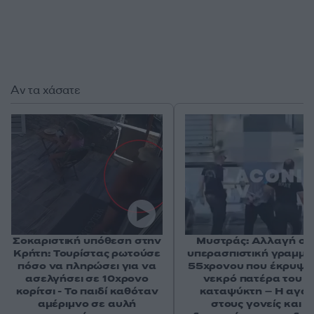
Αν τα χάσατε
Σοκαριστική υπόθεση στην
Μυστράς: Αλλαγή στ
Κρήτη: Τουρίστας ρωτούσε
υπερασπιστική γραμμή
πόσο να πληρώσει για να
55χρονου που έκρυψε
ασελγήσει σε 10χρονο
νεκρό πατέρα του σ
κορίτσι - Το παιδί καθόταν
καταψύκτη – Η αγά
αμέριμνο σε αυλή
στους γονείς και η