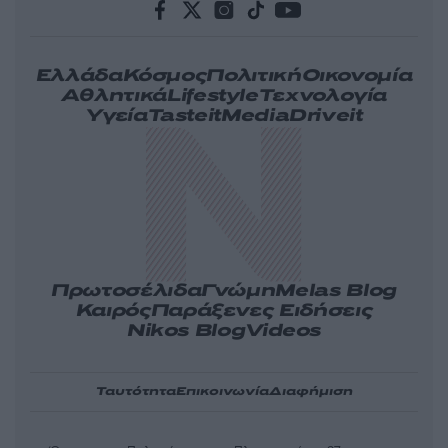
Ελλάδα
Κόσμος
Πολιτική
Οικονομία
Αθλητικά
Lifestyle
Τεχνολογία
Υγεία
Tasteit
Media
Driveit
Πρωτοσέλιδα
Γνώμη
Melas Blog
Καιρός
Παράξενες Ειδήσεις
Nikos Blog
Videos
Ταυτότητα
Επικοινωνία
Διαφήμιση