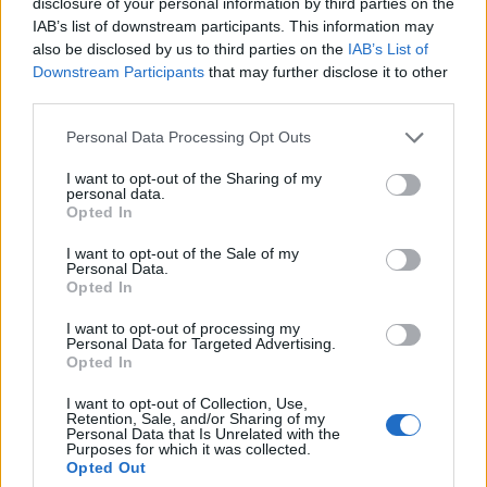
disclosure of your personal information by third parties on the
Όροι Χρήσης
. Το site προστατεύεται από reCAPTCHA, ισχύουν
IAB’s list of downstream participants. This information may
Πολιτική Απορρήτου
&
Όροι Χρήσης
της Google.
also be disclosed by us to third parties on the
IAB’s List of
Downstream Participants
that may further disclose it to other
Οικονομία
third parties.
ΠΡΟΣΤΙΜΑ
ΦΟΡΟΣ
ΦΠΑ
ΦΠΑ 2016
Please note that this website/app uses one or more Google
Personal Data Processing Opt Outs
services and may gather and store information including but
Share:
not limited to your visit or usage behaviour. You may click to
I want to opt-out of the Sharing of my
personal data.
grant or deny consent to Google and its third-party tags to
Opted In
use your data for below specified purposes in below Google
Ακολουθήστε το Νewsit.gr στο
Google News
και
consent section.
ενημερωθείτε πρώτοι για όλη την ειδησεογραφία και τα
I want to opt-out of the Sale of my
τελευταία νέα
της ημέρας
Personal Data.
Opted In
I want to opt-out of processing my
Personal Data for Targeted Advertising.
Opted In
I want to opt-out of Collection, Use,
Πιο δημοφιλή
Retention, Sale, and/or Sharing of my
Personal Data that Is Unrelated with the
Purposes for which it was collected.
1
Σέρρες: Βίντεο ντοκουμέντο από το
Opted Out
τροχαίο με νεκρούς μητέρα και γιο – Ο