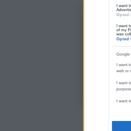
I want 
Advertis
Opted 
I want t
of my P
was col
Opted 
Google 
I want t
web or d
I want t
purpose
Όροι Χρήσης
. Το site π
Google.
I want 
ΕΜΒ