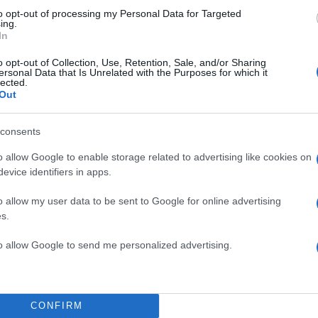
to opt-out of processing my Personal Data for Targeted
ing.
In
Σχολίασε εδώ
o opt-out of Collection, Use, Retention, Sale, and/or Sharing
ersonal Data that Is Unrelated with the Purposes for which it
lected.
50
Out
consents
o allow Google to enable storage related to advertising like cookies on
2000 /
evice identifiers in apps.
Υποβολή σχολίου
o allow my user data to be sent to Google for online advertising
s.
ροστατεύεται από reCAPTCHA, ισχύουν
Πολιτική Απορρήτου
&
Όροι Χρήσης
της
to allow Google to send me personalized advertising.
Επιχειρήσεις
ΟΛΙΑ
ΕΥΛΟΓΙΑ ΤΩΝ ΠΙΘΗΚΩΝ
ΜΕΤΟΧΕΣ
CONFIRM
Share: