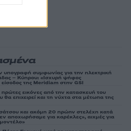
ασμένα
ν υπογραφή συμφωνίας για την ηλεκτρική
άδας – Κύπρου: «Ισχυρή ψήφος
 είσοδος της Meridiam στην GSI
ι πρώτες εικόνες από την κατασκευή του
 θα επιχειρεί και τη νύχτα στα μέτωπα της
σάτσου και ακόμη 20 πρώην στελέχη κατά
εν αποχωρήσαμε για καρέκλες», αιχμές για
 μοντέλο»