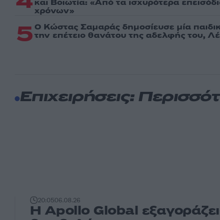
4
και Βοιωτία: «Από τα ισχυρότερα επεισόδ
χρόνων»
5
Ο Κώστας Σαμαράς δημοσίευσε μία παιδι
την επέτειο θανάτου της αδελφής του, Λ
Επιχειρήσεις: Περισσό
20:05
06.08.26
Η Apollo Global εξαγοράζει