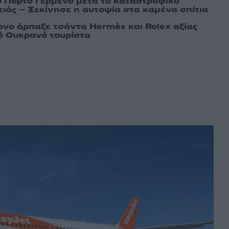
ο Πόρτο Γερμενό μετά το καταστροφικό
ιάς – Ξεκίνησε η αυτοψία στα καμένα σπίτια
νο άρπαξε τσάντα Hermès και Rolex αξίας
ό Ουκρανό τουρίστα