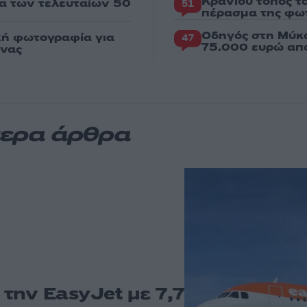
Κρανίου τόπος τ
ια των τελευταίων 50
51
πέρασμα της φωτ
Οδηγός στη Μύκο
κή φωτογραφία για
47
75.000 ευρώ απ
ένας
τερα άρθρα
 την EasyJet με 7,7