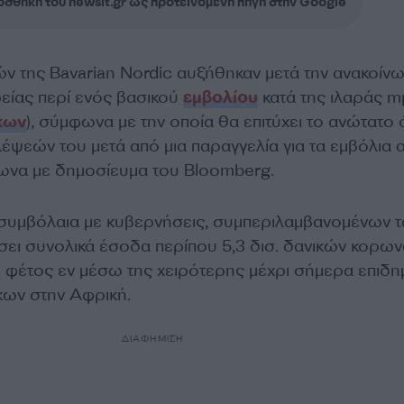
σθήκη του newsit.gr ως προτεινόμενη πηγή στην Google
ών της Bavarian Nordic αυξήθηκαν μετά την ανακοίν
ρείας περί ενός βασικού
εμβολίου
κατά της ιλαράς 
κων
), σύμφωνα με την οποία θα επιτύχει το ανώτατο 
έψεών του μετά από μια παραγγελία για τα εμβόλια 
ωνα με δημοσίευμα του Bloomberg.
 συμβόλαια με κυβερνήσεις, συμπεριλαμβανομένων 
ει συνολικά έσοδα περίπου 5,3 δισ. δανικών κορω
) φέτος εν μέσω της χειρότερης μέχρι σήμερα επιδη
κων στην Αφρική.
ΔΙΑΦΗΜΙΣΗ