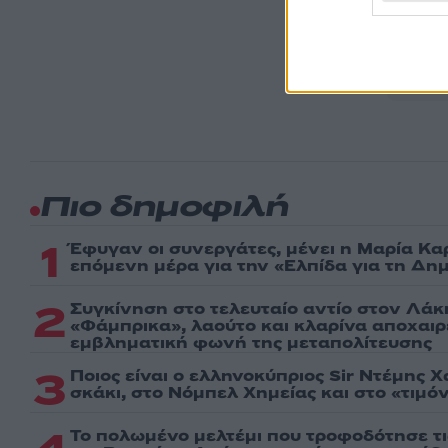
Ακολου
πρώτοι
ημέρα
Πιο δημοφιλή
1
Έφυγαν οι συνεργάτες, μένει η Μαρία Κα
επόμενη μέρα για την «Ελπίδα για τη Δη
2
Συγκίνηση στο τελευταίο αντίο στον Λάκ
«Φάμπρικα», λαούτο και κλαρίνα αποχαι
εμβληματική φωνή της μεταπολίτευσης
3
Ποιος είναι ο ελληνοκύπριος Sir Ντέμης 
σκάκι, στο Νόμπελ Χημείας και στο «τιμόν
Το πολωμένο μελτέμι που τροφοδότησε τι