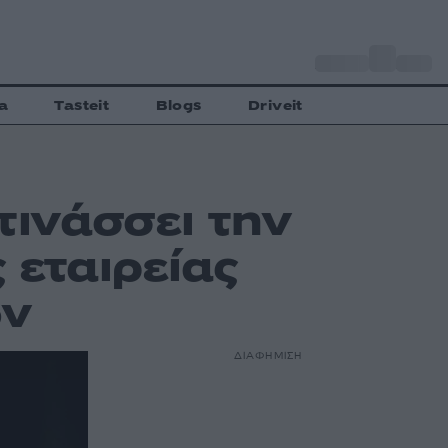
o
Αθήνα
28
C
a
Tasteit
Blogs
Driveit
τινάσσει την
 εταιρείας
ων
ΔΙΑΦΗΜΙΣΗ