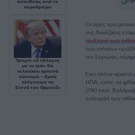
Προ
απευθείας από το
αεροδρόμιο
Οι τιμές των μετοχ
της δανέζικης εται
(
ευλογιά των πιθή
των ετήσιων προβλ
την Ευρώπη, σύμφ
Τραμπ: «Ο πόλεμος
με το Ιράν θα
τελειώσει αρκετά
Έχει πλέον αρκετά
σύντομα – Εμείς
ΗΠΑ, ώστε να φθάσ
ελέγχουμε τα
Στενά του Ορμούζ»
(790 εκατ. δολάρια
ευλογιάσ των πιθή