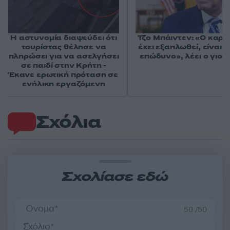
Η αστυνομία διαψεύδει ότι
Τζο Μπάιντεν: «Ο καρκ
τουρίστας θέλησε να
έχει εξαπλωθεί, είναι 
πληρώσει για να ασελγήσει
επώδυνο», λέει ο γιος 
σε παιδί στην Κρήτη -
Έκανε ερωτική πρόταση σε
ενήλικη εργαζόμενη
Σχόλια
Σχολίασε εδώ
50 /50