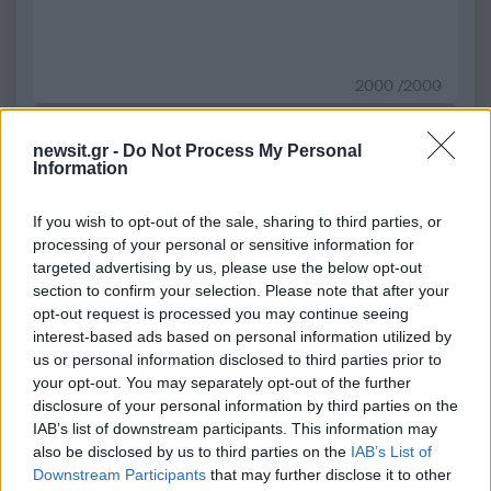
2000 /2000
Υποβολή σχολίου
newsit.gr -
Do Not Process My Personal
Information
Όροι Χρήσης
. Το site προστατεύεται από reCAPTCHA, ισχύουν
Πολιτική Απορρήτου
&
Όροι Χρήσης
της Google.
If you wish to opt-out of the sale, sharing to third parties, or
Επιχειρήσεις
processing of your personal or sensitive information for
ΑΣΦΑΛΙΣΤΙΚΕΣ ΕΤΑΙΡΕΙΕΣ
ΚΡΗΤΗ
targeted advertising by us, please use the below opt-out
section to confirm your selection. Please note that after your
Share:
opt-out request is processed you may continue seeing
interest-based ads based on personal information utilized by
Ακολουθήστε το Νewsit.gr στο
Google News
και
us or personal information disclosed to third parties prior to
ενημερωθείτε πρώτοι για όλη την ειδησεογραφία και τα
your opt-out. You may separately opt-out of the further
τελευταία νέα
της ημέρας
disclosure of your personal information by third parties on the
IAB’s list of downstream participants. This information may
also be disclosed by us to third parties on the
IAB’s List of
Downstream Participants
that may further disclose it to other