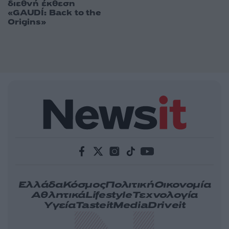
διεθνή έκθεση
«GAUDÍ: Back to the
Origins»
Ελλάδα
Κόσμος
Πολιτική
Οικονομία
Αθλητικά
Lifestyle
Τεχνολογία
Υγεία
Tasteit
Media
Driveit