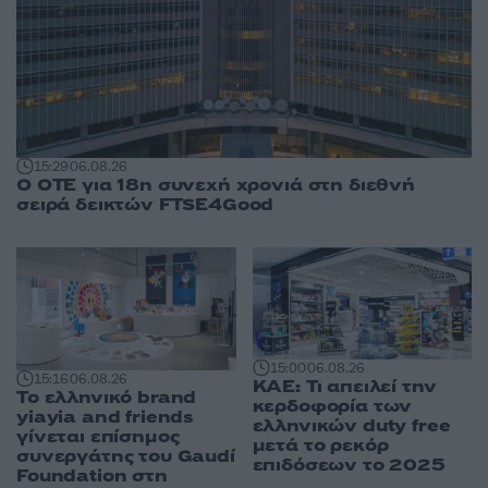
15:29
06.08.26
Ο ΟΤΕ για 18η συνεχή χρονιά στη διεθνή
σειρά δεικτών FTSE4Good
15:00
06.08.26
15:16
06.08.26
ΚΑΕ: Τι απειλεί την
Το ελληνικό brand
κερδοφορία των
yiayia and friends
ελληνικών duty free
γίνεται επίσημος
μετά το ρεκόρ
συνεργάτης του Gaudí
επιδόσεων το 2025
Foundation στη