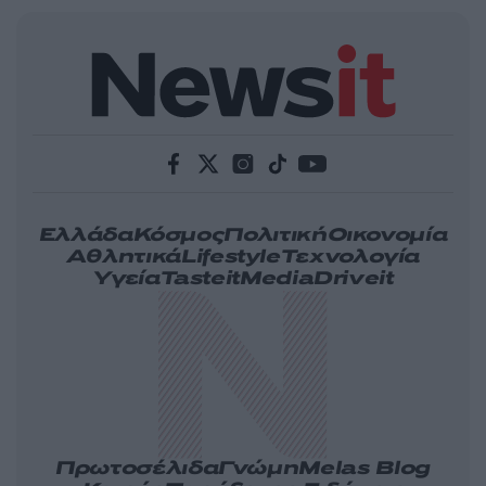
Ελλάδα
Κόσμος
Πολιτική
Οικονομία
Αθλητικά
Lifestyle
Τεχνολογία
Υγεία
Tasteit
Media
Driveit
Πρωτοσέλιδα
Γνώμη
Melas Blog