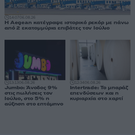
14:07
06.08.26
Η Aegean κατέγραψε ιστορικό ρεκόρ με πάνω
από 2 εκατομμύρια επιβάτες τον Ιούλιο
13:13
06.08.26
12:34
06.08.26
Jumbo: Άνοδος 9%
Intertrade: Το μπαράζ
στις πωλήσεις τον
επενδύσεων και η
Ιούλιο, στο 5% η
κυριαρχία στο χαρτί
αύξηση στο επτάμηνο