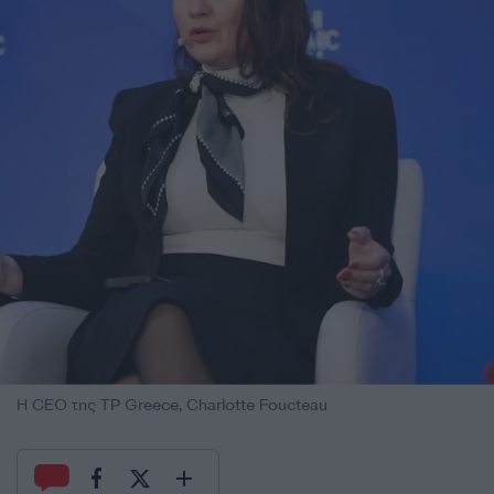
H CEO της TP Greece, Charlotte Foucteau