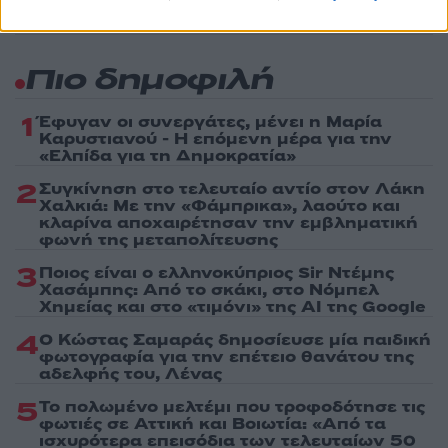
Πιο δημοφιλή
1
Έφυγαν οι συνεργάτες, μένει η Μαρία
Καρυστιανού - Η επόμενη μέρα για την
«Ελπίδα για τη Δημοκρατία»
2
Συγκίνηση στο τελευταίο αντίο στον Λάκη
Χαλκιά: Με την «Φάμπρικα», λαούτο και
κλαρίνα αποχαιρέτησαν την εμβληματική
φωνή της μεταπολίτευσης
3
Ποιος είναι ο ελληνοκύπριος Sir Ντέμης
Χασάμπης: Από το σκάκι, στο Νόμπελ
Χημείας και στο «τιμόνι» της AI της Google
4
Ο Κώστας Σαμαράς δημοσίευσε μία παιδική
φωτογραφία για την επέτειο θανάτου της
αδελφής του, Λένας
5
Το πολωμένο μελτέμι που τροφοδότησε τις
φωτιές σε Αττική και Βοιωτία: «Από τα
ισχυρότερα επεισόδια των τελευταίων 50