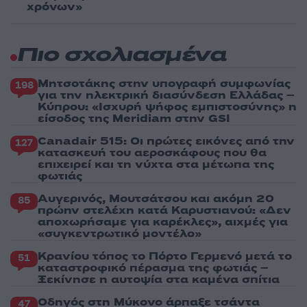
χρόνων»
Πιο σχολιασμένα
Μητσοτάκης στην υπογραφή συμφωνίας
198
για την ηλεκτρική διασύνδεση Ελλάδας –
Κύπρου: «Ισχυρή ψήφος εμπιστοσύνης» η
είσοδος της Meridiam στην GSI
Canadair 515: Οι πρώτες εικόνες από την
127
κατασκευή του αεροσκάφους που θα
επιχειρεί και τη νύχτα στα μέτωπα της
φωτιάς
Αυγερινός, Μουτσάτσου και ακόμη 20
85
πρώην στελέχη κατά Καρυστιανού: «Δεν
αποχωρήσαμε για καρέκλες», αιχμές για
«συγκεντρωτικό μοντέλο»
Κρανίου τόπος το Πόρτο Γερμενό μετά το
51
καταστροφικό πέρασμα της φωτιάς –
Ξεκίνησε η αυτοψία στα καμένα σπίτια
Οδηγός στη Μύκονο άρπαξε τσάντα
47