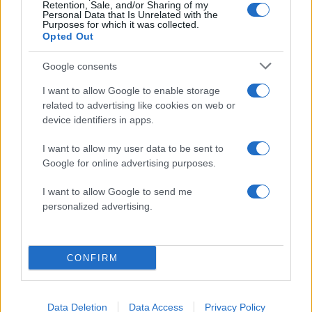
Retention, Sale, and/or Sharing of my
50 /50
Personal Data that Is Unrelated with the
Purposes for which it was collected.
Opted Out
Google consents
I want to allow Google to enable storage
2000 /2000
related to advertising like cookies on web or
device identifiers in apps.
Υποβολή σχολίου
I want to allow my user data to be sent to
Όροι Χρήσης
. Το site προστατεύεται από reCAPTCHA, ισχύουν
Google for online advertising purposes.
Πολιτική Απορρήτου
&
Όροι Χρήσης
της Google.
Επιχειρήσεις
I want to allow Google to send me
personalized advertising.
Share:
Ακολουθήστε το Νewsit.gr στο
Google News
και
CONFIRM
ενημερωθείτε πρώτοι για όλη την ειδησεογραφία και τα
τελευταία νέα
της ημέρας
Data Deletion
Data Access
Privacy Policy