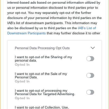
interest-based ads based on personal information utilized by
us or personal information disclosed to third parties prior to
your opt-out. You may separately opt-out of the further
disclosure of your personal information by third parties on the
IAB’s list of downstream participants. This information may
also be disclosed by us to third parties on the
IAB’s List of
Στη ΓΑΔΑ η 46χρονη που
Τραμπ: «Ο πόλεμος με
Downstream Participants
that may further disclose it to other
κατηγορείται για
Ιράν θα τελειώσει αρκ
third parties.
συμμετοχή στην τραγωδία
σύντομα – Εμείς ελέγχ
της Μαρφίν - Μεταφέρθηκε
τα Στενά του Ορμού
Please note that this website/app uses one or more Google
Personal Data Processing Opt Outs
απευθείας από το
services and may gather and store information including but
αεροδρόμιο
not limited to your visit or usage behaviour. You may click to
I want to opt-out of the Sharing of my
personal data.
grant or deny consent to Google and its third-party tags to
Opted In
use your data for below specified purposes in below Google
Σχόλια
consent section.
I want to opt-out of the Sale of my
Personal Data.
Opted In
I want to opt-out of processing my
Personal Data for Targeted Advertising.
Σχολίασε εδώ
Opted In
I want to opt-out of Collection, Use,