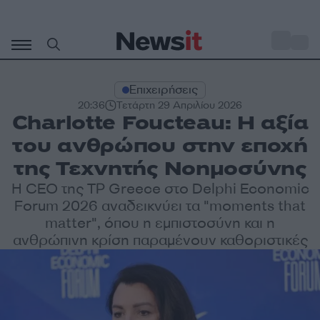
Μετάβαση
σε
o
28
περιεχόμενο
Επιχειρήσεις
20:36
Τετάρτη 29 Απριλίου 2026
Charlotte Foucteau: Η αξία
του ανθρώπου στην εποχή
της Τεχνητής Νοημοσύνης
Η CEO της TP Greece στο Delphi Economic
Forum 2026 αναδεικνύει τα "moments that
matter", όπου η εμπιστοσύνη και η
ανθρώπινη κρίση παραμένουν καθοριστικές