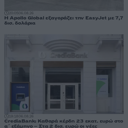
20:05
06.08.26
Η Apollo Global εξαγοράζει την EasyJet με 7,7
δισ. δολάρια
19:18
06.08.26
CrediaBank: Καθαρά κέρδη 23 εκατ. ευρώ στο
α΄ εξάμηνο – Στα 2 δισ. ευρώ οι νέες