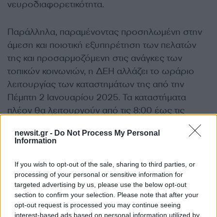
νευροδιαφορετικότητα.
Παράλληλα, παραμένοντας προσηλωμένη στην
άμεση και ποιοτική εξυπηρέτηση των πελατών
της και προσαρμοζόμενη στις ανάγκες των
τοπικών κοινωνιών, η ΔΕΗ αλλάζει το ωράριο
λειτουργίας των καταστημάτων της από την
Πέμπτη 2 Ιανουαρίου 2025. Τα καταστήματα
πλέον θα λειτουργούν από τις 8:00 έως τις
15:00 κάθε Δευτέρα, Τετάρτη και Σάββατο, ενώ
newsit.gr -
Do Not Process My Personal
κάθε Τρίτη, Πέμπτη και Παρασκευή θα είναι
Information
ανοιχτά από τις 8:00 έως τις 20:00.
If you wish to opt-out of the sale, sharing to third parties, or
ΔΙΑΦΗΜΙΣΗ
processing of your personal or sensitive information for
targeted advertising by us, please use the below opt-out
section to confirm your selection. Please note that after your
opt-out request is processed you may continue seeing
interest-based ads based on personal information utilized by