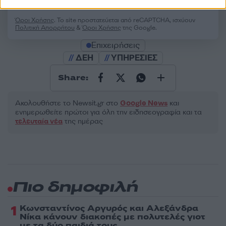
Όροι Χρήσης
. Το site προστατεύεται από reCAPTCHA, ισχύουν
Πολιτική Απορρήτου
&
Όροι Χρήσης
της Google.
Επιχειρήσεις
ΔΕΗ
ΥΠΗΡΕΣΙΕΣ
Share:
Ακολουθήστε το Νewsit.gr στο
Google News
και
ενημερωθείτε πρώτοι για όλη την ειδησεογραφία και τα
τελευταία νέα
της ημέρας
Πιο δημοφιλή
1
Κωνσταντίνος Αργυρός και Αλεξάνδρα
Νίκα κάνουν διακοπές με πολυτελές γιοτ
με τα δύο παιδιά τους