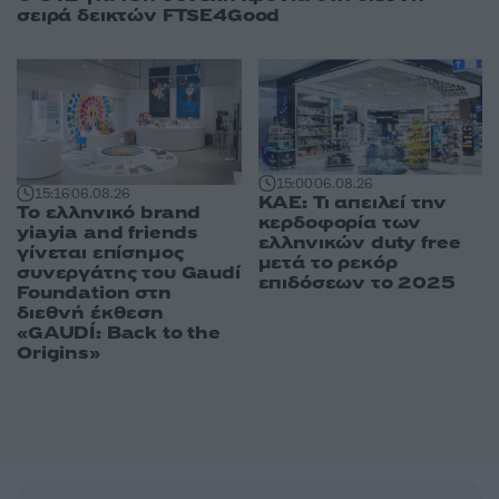
σειρά δεικτών FTSE4Good
15:00
06.08.26
15:16
06.08.26
ΚΑΕ: Τι απειλεί την
Το ελληνικό brand
κερδοφορία των
yiayia and friends
ελληνικών duty free
γίνεται επίσημος
μετά το ρεκόρ
συνεργάτης του Gaudí
επιδόσεων το 2025
Foundation στη
διεθνή έκθεση
«GAUDÍ: Back to the
Origins»