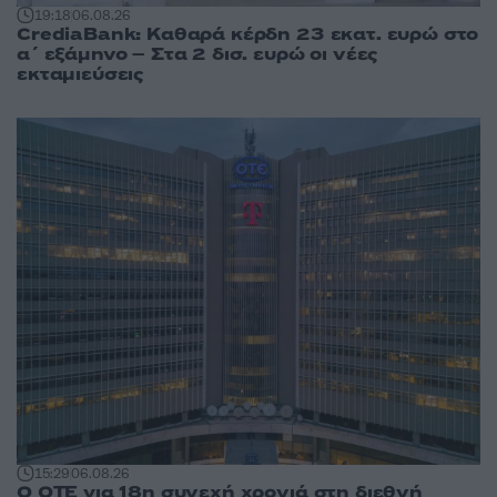
19:18
06.08.26
CrediaBank: Καθαρά κέρδη 23 εκατ. ευρώ στο
α΄ εξάμηνο – Στα 2 δισ. ευρώ οι νέες
εκταμιεύσεις
15:29
06.08.26
Ο ΟΤΕ για 18η συνεχή χρονιά στη διεθνή