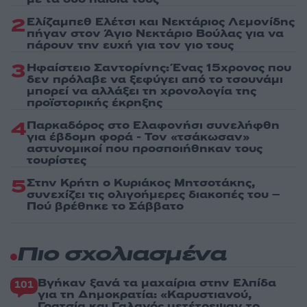
2
Ελίζαμπεθ Ελέτσι και Νεκτάριος Λεμονίδης
πήγαν στον Άγιο Νεκτάριο Βούλας για να
πάρουν την ευχή για τον γιο τους
3
Ηφαίστειο Σαντορίνης: Ένας 15χρονος που
δεν πρόλαβε να ξεφύγει από το τσουνάμι
μπορεί να αλλάξει τη χρονολογία της
προϊστορικής έκρηξης
4
Παρκαδόρος στο Ελαφονήσι συνελήφθη
για έβδομη φορά - Τον «τσάκωσαν»
αστυνομικοί που προσποιήθηκαν τους
τουρίστες
5
Στην Κρήτη ο Κυριάκος Μητσοτάκης,
συνεχίζει τις ολιγοήμερες διακοπές του –
Πού βρέθηκε το Σάββατο
Πιο σχολιασμένα
Βγήκαν ξανά τα μαχαίρια στην Ελπίδα
101
για τη Δημοκρατία: «Καρυστιανού,
Γρατσία και Γαλανός μετέτρεψαν το