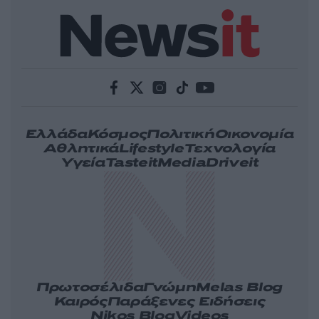
Ελλάδα
Κόσμος
Πολιτική
Οικονομία
Αθλητικά
Lifestyle
Τεχνολογία
Υγεία
Tasteit
Media
Driveit
Πρωτοσέλιδα
Γνώμη
Melas Blog
Καιρός
Παράξενες Ειδήσεις
Nikos Blog
Videos