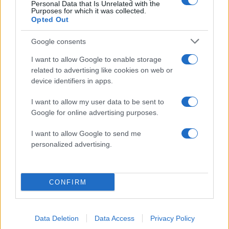
Πυροσβεστικής σε δασική
φουντώνουν οι φήμες 
Personal Data that Is Unrelated with the
Purposes for which it was collected.
έκταση με πεύκα, πριν την
το αν βρίσκεται στη 
Opted Out
είσοδο του χωριού
Google consents
Σχόλια
I want to allow Google to enable storage
related to advertising like cookies on web or
device identifiers in apps.
I want to allow my user data to be sent to
Σχολίασε εδώ
Google for online advertising purposes.
I want to allow Google to send me
personalized advertising.
50 /50
CONFIRM
2000 /2000
Data Deletion
Data Access
Privacy Policy
Υποβολή σχολίου