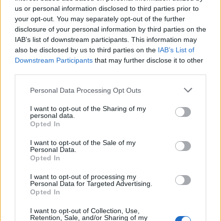
us or personal information disclosed to third parties prior to
your opt-out. You may separately opt-out of the further
disclosure of your personal information by third parties on the
IAB’s list of downstream participants. This information may
also be disclosed by us to third parties on the
IAB’s List of
Downstream Participants
that may further disclose it to other
third parties.
Please note that this website/app uses one or more Google
Personal Data Processing Opt Outs
Αν τα χάσατε
services and may gather and store information including but
not limited to your visit or usage behaviour. You may click to
I want to opt-out of the Sharing of my
personal data.
grant or deny consent to Google and its third-party tags to
Opted In
use your data for below specified purposes in below Google
consent section.
I want to opt-out of the Sale of my
Personal Data.
Opted In
I want to opt-out of processing my
Personal Data for Targeted Advertising.
Opted In
Φωτιά στο Μουζάκι Ηλείας
Νέο βίντεο με τον
I want to opt-out of Collection, Use,
- Μεγάλη κινητοποίηση της
Μοτζτάμπα Χαμενεΐ 
Retention, Sale, and/or Sharing of my