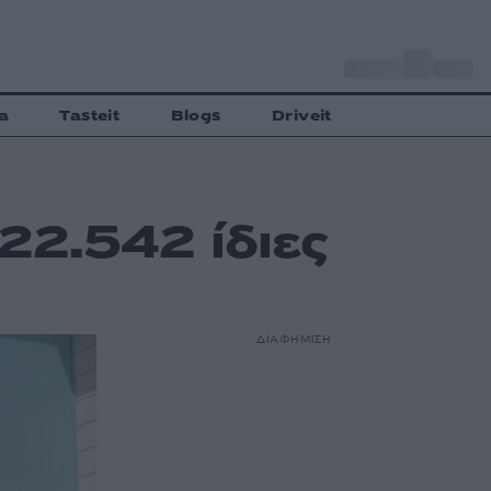
o
Αθήνα
34
C
a
Tasteit
Blogs
Driveit
22.542 ίδιες
ΔΙΑΦΗΜΙΣΗ