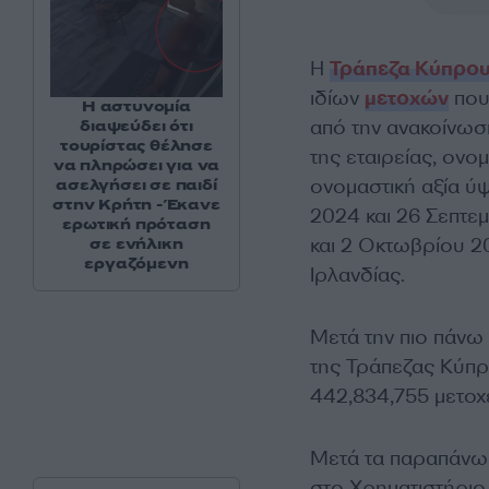
H
Τράπεζα Κύπρο
ιδίων
μετοχών
που
Η αστυνομία
από την ανακοίνωσ
διαψεύδει ότι
τουρίστας θέλησε
της εταιρείας, ονο
να πληρώσει για να
ονομαστική αξία ύ
ασελγήσει σε παιδί
στην Κρήτη - Έκανε
2024 και 26 Σεπτε
ερωτική πρόταση
και 2 Οκτωβρίου 2
σε ενήλικη
εργαζόμενη
Ιρλανδίας.
Μετά την πιο πάνω
της Τράπεζας Κύπρ
442,834,755 μετοχ
Μετά τα παραπάνω,
στο Χρηματιστήρι