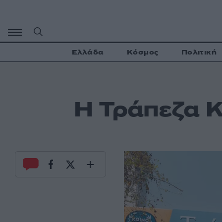
Μετάβαση
σε
περιεχόμενο
Ελλάδα
Κόσμος
Πολιτική
Η Τράπεζα Κ