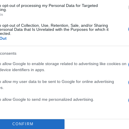
Share:
to opt-out of processing my Personal Data for Targeted
ing.
In
θήστε το Νewsit.gr στο
Google News
και ενημερωθείτε
 για όλη την ειδησεογραφία και τα
τελευταία νέα
της
o opt-out of Collection, Use, Retention, Sale, and/or Sharing
ς
ersonal Data that Is Unrelated with the Purposes for which it
lected.
Out
consents
Πιο σχολι
o allow Google to enable storage related to advertising like cookies on
evice identifiers in apps.
στας ρωτούσε πόσο να
Marfin: Η 46χρο
100
ίτσι - Το παιδί
Τρίτη – «Είναι 
o allow my user data to be sent to Google for online advertising
100.000 άτομα»
s.
ρώην σύζυγος του
Βγήκαν ξανά τα 
93
to allow Google to send me personalized advertising.
«Καρυστιανού, Γ
φοβικό αρχηγικ
το τροχαίο στις
Μεταφορές χρημ
71
ς κάτι απέσπασε την
να επιβληθεί φόρ
μονας
CONFIRM