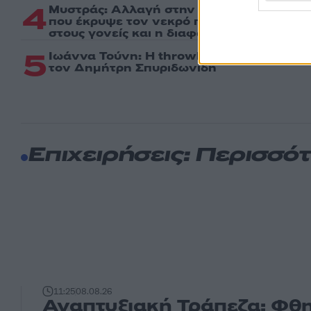
4
Μυστράς: Αλλαγή στην υπερασπιστική γ
που έκρυψε τον νεκρό πατέρα του σε κα
στους γονείς και η διαφωνία με την αδερ
5
Ιωάννα Τούνη: Η throwback φωτογραφία 
τον Δημήτρη Σπυριδωνίδη
Επιχειρήσεις: Περισσό
11:25
08.08.26
Αναπτυξιακή Τράπεζα: Φθη