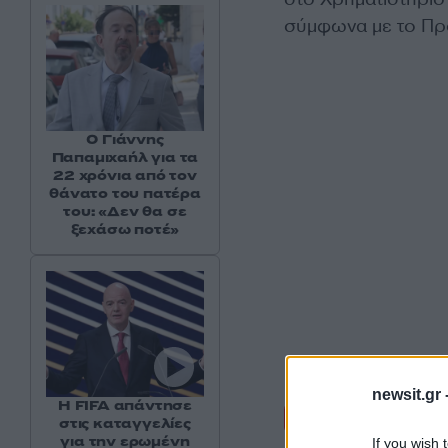
σύμφωνα με το Πρό
Ο Γιάννης
Παπαμιχαήλ για τα
22 χρόνια από τον
θάνατο του πατέρα
του: «Δεν θα σε
ξεχάσω ποτέ»
newsit.gr 
Σχόλι
Η FIFA απάντησε
στις καταγγελίες
για την ερωμένη
If you wish 