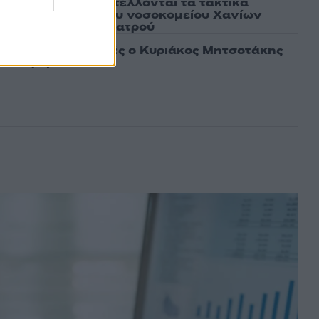
ως αληθινό - Aναστέλλονται τα τακτικά
γειοχειρουργού του νοσοκομείου Χανίων
το μηχανάκι του γιατρού
λιγοήμερες διακοπές ο Κυριάκος Μητσοτάκης
ου Μαρέβα