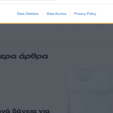
Απίστευτο κι όμ
64
ραμμή του 55χρονου
ραντεβού του αγ
ταψύκτη – Η αγάπη
επειδή κλάπηκε 
φή του
Data Deletion
Data Access
Privacy Policy
Στα Χανιά για ο
52
από την Ίμπιζα με
με την σύζυγό τ
τερα άρθρα
νά δάνεια για