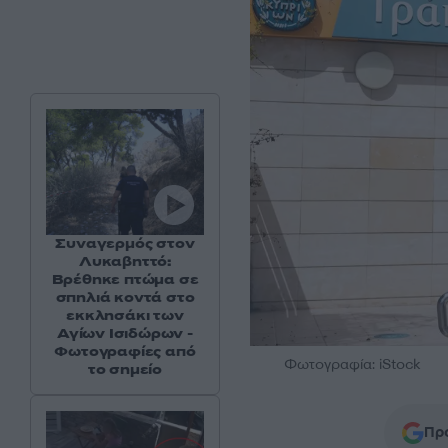
Συναγερμός στον
Λυκαβηττό:
Βρέθηκε πτώμα σε
σπηλιά κοντά στο
εκκλησάκι των
Αγίων Ισιδώρων -
Φωτογραφίες από
Φωτογραφία: iStock
το σημείο
Προ