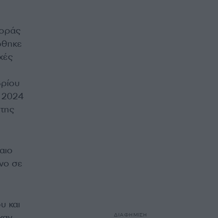
γοράς
ώθηκε
χές
βρίου
υ 2024
 της
αιο
νο σε
υ και
ΔΙΑΦΗΜΙΣΗ
καν