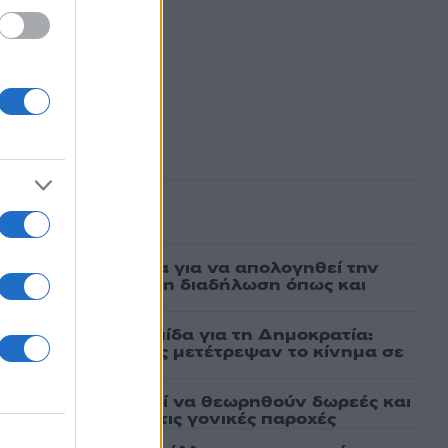
ασμένα
νη πήρε προθεσμία για να απολογηθεί την
αθώα, συμμετείχε στη διαδήλωση όπως και
μαχαίρια στην Ελπίδα για τη Δημοκρατία:
ρατσία και Γαλανός μετέτρεψαν το κίνημα σε
ό κόμμα»
άτων: Πότε μπορεί να θεωρηθούν δωρεές και
ος – Τι ισχυεί για τις γονικές παροχές