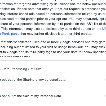
formation for targeted advertising by us, please use the below opt-out s
r selection. Please note that after your opt-out request is processed y
eing interest-based ads based on personal information utilized by us or
Σχολίασε εδώ
disclosed to third parties prior to your opt-out. You may separately opt-
losure of your personal information by third parties on the IAB’s list of
. This information may also be disclosed by us to third parties on the
IA
50
Participants
that may further disclose it to other third parties.
 that this website/app uses one or more Google services and may gath
including but not limited to your visit or usage behaviour. You may click 
 to Google and its third-party tags to use your data for below specifi
ogle consent section.
2000 /
l Data Processing Opt Outs
Υποβολή σχολίου
o opt-out of the Sharing of my personal data.
ροστατεύεται από reCAPTCHA, ισχύουν
Πολιτική Απορρήτου
&
Όροι Χρήσης
της
In
Επιχειρήσεις
o opt-out of the Sale of my Personal Data.
ΜΕΤΟΧΕΣ
ΤΡΑΠΕΖΑ ΚΥΠΡΟΥ
In