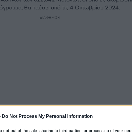
γραμμα, θα παύσει από τις 4 Οκτωβρίου 2024.
ΔΙΑΦΗΜΙΣΗ
-
Do Not Process My Personal Information
α
to opt-out of the sale, sharing to third parties, or processing of your per