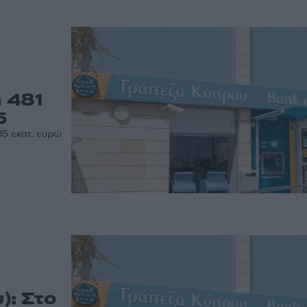
 481
5
05 εκατ. ευρώ
): Στο