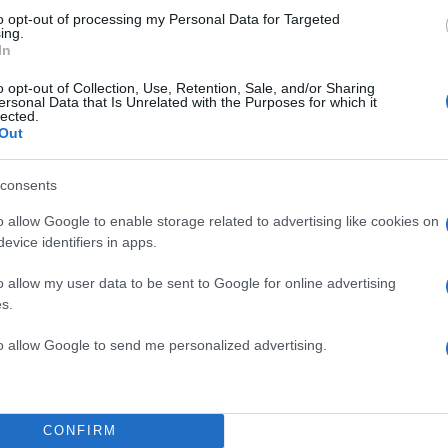
to opt-out of processing my Personal Data for Targeted
ing.
In
o opt-out of Collection, Use, Retention, Sale, and/or Sharing
ersonal Data that Is Unrelated with the Purposes for which it
lected.
Out
consents
o allow Google to enable storage related to advertising like cookies on
evice identifiers in apps.
o allow my user data to be sent to Google for online advertising
s.
08:00
19.02.25
to allow Google to send me personalized advertising.
ά
Τράπεζα Κύπρου: Κέρδ
εκατ. ευρώ το 2024 και
μέρισμα 50% – Ο στόχο
CONFIRM
ανεβαίνει στο 70% για 
4