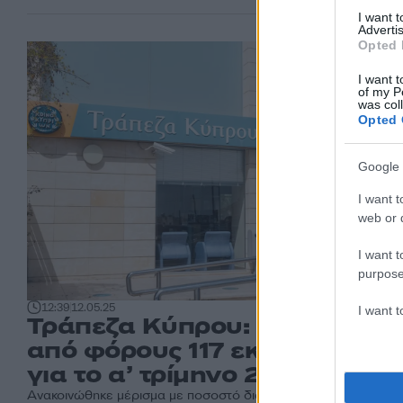
I want 
Advertis
Opted 
I want t
of my P
was col
Opted 
Google 
I want t
web or d
I want t
purpose
12:39
12.05.25
I want 
Τράπεζα Κύπρου: Κέρδη μετ
από φόρους 117 εκατ. ευρώ
για το α’ τρίμηνο 2025
Ανακοινώθηκε μέρισμα με ποσοστό διανομής 50% για το 202