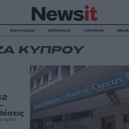
Οικονομία
Αθλητικά
Lifestyle
Medi
ΖΑ ΚΥΠΡΟΥ
52
–
θέσεις
αι υψηλή