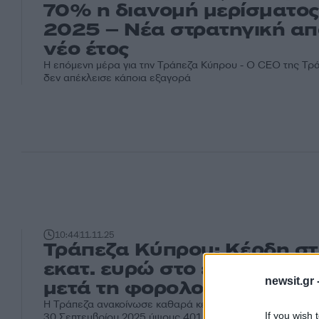
70% η διανομή μερίσματος
2025 – Νέα στρατηγική απ
νέο έτος
Η επόμενη μέρα για την Τράπεζα Κύπρου - Ο CEO της Τρ
δεν απέκλεισε κάποια εξαγορά
10:44
11.11.25
Τράπεζα Κύπρου: Κέρδη σ
εκατ. ευρώ στο εννεάμηνο
newsit.gr 
μετά τη φορολογία
Η Τράπεζα ανακοίνωσε καθαρά κέρδη για το εννεάμηνο πο
If you wish 
30 Σεπτεμβρίου 2025 ύψους 401 εκατ. ευρώ