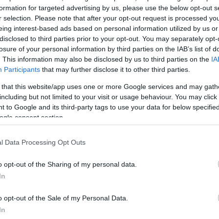
formation for targeted advertising by us, please use the below opt-out s
r selection. Please note that after your opt-out request is processed y
eing interest-based ads based on personal information utilized by us or
disclosed to third parties prior to your opt-out. You may separately opt-
losure of your personal information by third parties on the IAB’s list of
. This information may also be disclosed by us to third parties on the
IA
Participants
that may further disclose it to other third parties.
 that this website/app uses one or more Google services and may gath
including but not limited to your visit or usage behaviour. You may click 
 to Google and its third-party tags to use your data for below specifi
νος
ogle consent section.
 –
ορά τα
l Data Processing Opt Outs
o opt-out of the Sharing of my personal data.
ο Αθηνών, η
 τεχνολογία
In
o opt-out of the Sale of my Personal Data.
In