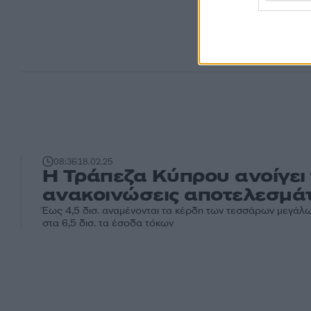
08:36
18.02.25
Η Τράπεζα Κύπρου ανοίγει 
ανακοινώσεις αποτελεσμά
Έως 4,5 δισ. αναμένονται τα κέρδη των τεσσάρων μεγάλ
στα 6,5 δισ. τα έσοδα τόκων