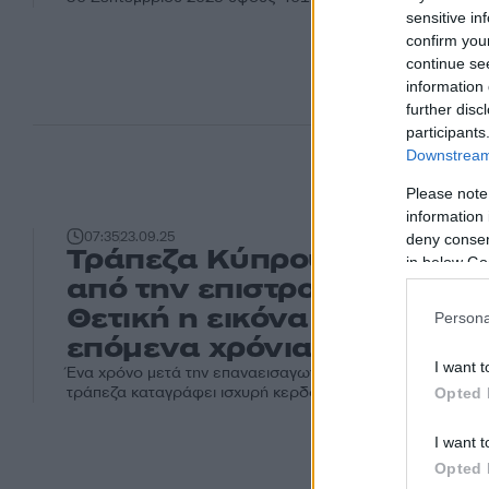
sensitive in
confirm you
continue se
information 
further disc
participants
Downstream 
Please note
information 
07:35
23.09.25
deny consent
Τράπεζα Κύπρου: Ένας χρό
in below Go
από την επιστροφή στο ΧΑ
Θετική η εικόνα για την αγ
Persona
επόμενα χρόνια
I want t
Ένα χρόνο μετά την επαναεισαγωγή της στο Χρηματιστήρι
τράπεζα καταγράφει ισχυρή κερδοφορία και εστιάζει στην
Opted 
I want t
Opted 