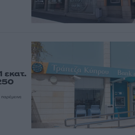
 εκατ.
250
, παρέμεινε