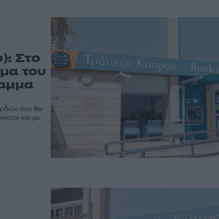
): Στο
μα του
ραμμα
ερδών που θα
ίνεται και με