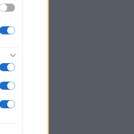
η 508
ς
το