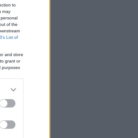
ection to
ou may
 personal
out of the
 downstream
B’s List of
er and store
to grant or
ed purposes