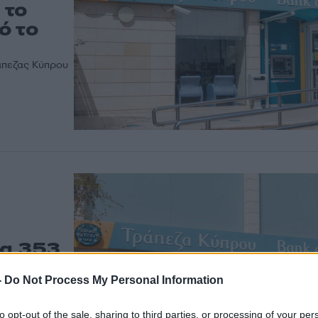
 το
ό το
άπεζας Κύπρου
τα 353
 2025
-
Do Not Process My Personal Information
υ έληξε στις
to opt-out of the sale, sharing to third parties, or processing of your per